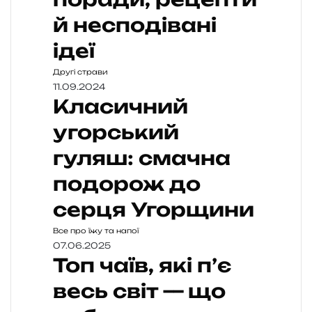
й несподівані
ідеї
Другі страви
11.09.2024
Класичний
угорський
гуляш: смачна
подорож до
серця Угорщини
Все про їжу та напої
07.06.2025
Топ чаїв, які п’є
весь світ — що