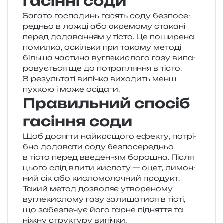
гасінні соди
Багато госпо­динь гасять соду без­по­се­
ре­дньо в ложці або окре­мо­му ста­ка­ні
перед дода­ва­н­ням у тісто. Це поши­ре­на
помил­ка, оскіль­ки при тако­му мето­ді
біль­ша части­на вугле­ки­сло­го газу випа­
ро­ву­є­ться ще до потра­пля­н­ня в тісто.
В резуль­та­ті випі­чка вихо­дить менш
пухкою і може осідати.
Правильний спосіб
гасіння соди
Щоб досяг­ти най­кра­що­го ефе­кту, потрі­
бно дода­ва­ти соду без­по­се­ре­дньо
в тісто перед вве­де­н­ням боро­шна. Після
цього слід влити кисло­ту — оцет, лимон­
ний сік або кисло­мо­ло­чний про­дукт.
Такий метод дозво­ляє утво­ре­но­му
вугле­ки­сло­му газу зали­ша­ти­ся в тісті,
що забез­пе­чує його гарне під­ня­т­тя та
ніжну стру­кту­ру випічки.