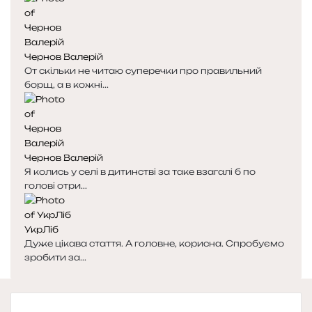
Чернов Валерій
От скільки не читаю суперечки про правильний
борщ, а в кожні...
Чернов Валерій
Я колись у селі в дитинстві за таке взагалі б по
голові отри...
УкрЛіб
Дуже цікава стаття. А головне, корисна. Спробуємо
зробити за...