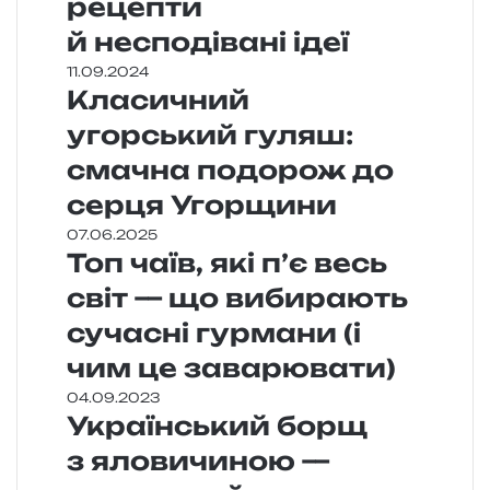
рецепти
й несподівані ідеї
11.09.2024
Класичний
угорський гуляш:
смачна подорож до
серця Угорщини
07.06.2025
Топ чаїв, які п’є весь
світ — що вибирають
сучасні гурмани (і
чим це заварювати)
04.09.2023
Український борщ
з яловичиною —