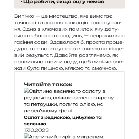
Що робити, якщо оцту немає
Випічка — це мисте­цтво, яке вима­гає
точно­сті та зна­н­ня тон­ко­щів при­го­ту­ва­н­
ня. Одна з клю­чо­вих поми­лок, яку допу­
ска­ють бага­то госпо­динь, — непра­виль­не
гасі­н­ня соди. Здавалося б, про­ста про­це­
ду­ра, але вона сут­тє­во впли­ває на кін­це­
вий резуль­тат. Давайте роз­гля­не­мо, як
пра­виль­но гаси­ти соду, щоб випі­чка зав­
жди була пишною, м’я­кою та смачною.
Читайте також
Салат з редискою, цибулею та
зеленню
17.10.2023