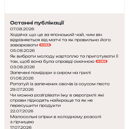
Останні публікації
07.08.2026
Ходзіча: що це за японський чай, чим він
відрізняється від матчі та як правильно його
заварювати
НОВЕ
05.08.2026
Як вибрати молоду картоплю та приготувати її
так, щоб вона була справді смачною
НОВЕ
03.08.2026
Запечені помідори з сиром на грилі
01.08.2026
Рататуй із запечених овочів із соусом песто
29.07.2026
Чи можна розігрівати їжу в аерогрилі: які
страви підходять найкраще та як не
пересушити продукти
22.07.2026
Малосольні огірки в холодному розсолі
з гірчицею
17.07.2026