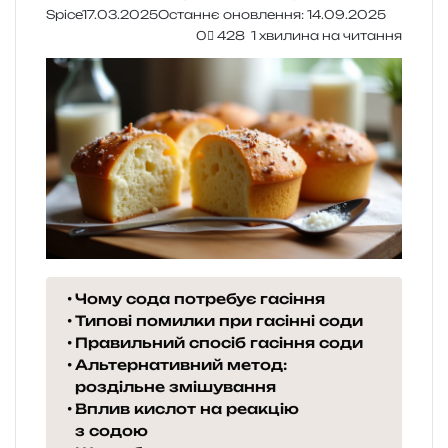
Spice
17.03.2025
Останнє оновлення: 14.09.2025
0
428
1 хвилина на читання
Чому сода потребує гасіння
Типові помилки при гасінні соди
Правильний спосіб гасіння соди
Альтернативний метод:
роздільне змішування
Вплив кислот на реакцію
з содою