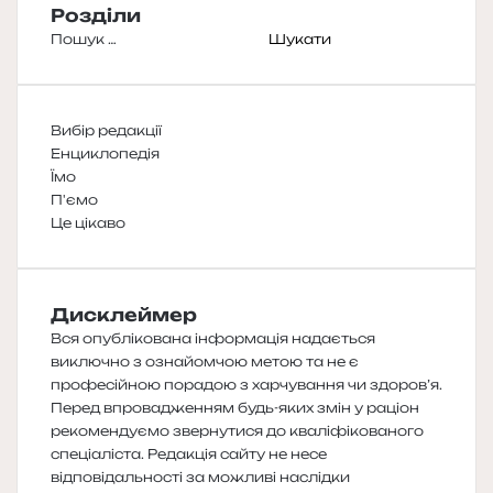
Розділи
Пошук:
Вибір редакції
Енциклопедія
Їмо
П'ємо
Це цікаво
Дисклеймер
Вся опублікована інформація надається
виключно з ознайомчою метою та не є
професійною порадою з харчування чи здоров’я.
Перед впровадженням будь-яких змін у раціон
рекомендуємо звернутися до кваліфікованого
спеціаліста. Редакція сайту не несе
відповідальності за можливі наслідки