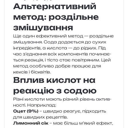
Альтернативний
метод: роздільне
змішування
Ще один ефе­ктив­ний метод — роз­діль­не
змі­шу­ва­н­ня. Сода дода­є­ться до сухих
інгре­ді­єн­тів, а кисло­та — до рід­ких. Під
час з’єд­на­н­ня всіх ком­по­нен­тів почи­на­є­
ться реа­кція, і тісто стає пові­тря­ним. Цей
метод осо­бли­во добре пра­цює для
кексів і бісквітів.
Вплив кислот на
реакцію з содою
Різні кисло­ти мають різний рівень актив­
но­сті. Наприклад:
Оцет (9%)
– швид­ко реа­гує, під­хо­дить
для швид­ких рецептів.
Лимонний сік
– має більш м’я­кий ефект,