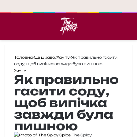
Меню
П
Головна
/
Це цікаво
/
Хау ту
/
Як правильно гасити
соду, щоб випічка завжди була пишною
Хау ту
Як правильно
гасити соду,
щоб випічка
завжди була
пишною
The Spicy