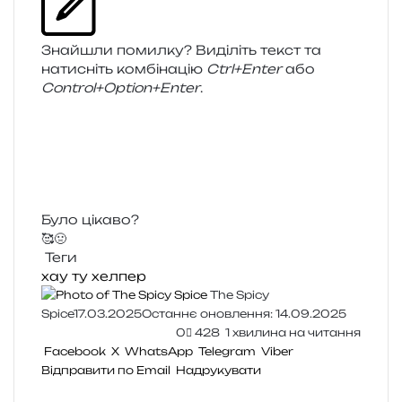
Знайшли помил­ку? Виділіть текст та
нати­сніть ком­бі­на­цію
Ctrl+Enter
або
Control+Option+Enter
.
Було цікаво?
🥰
🤢
Теги
хау ту
хелпер
The Spicy
Spice
17.03.2025
Останнє оновлення: 14.09.2025
0
428
1 хвилина на читання
Facebook
X
WhatsApp
Telegram
Viber
Відправити по Email
Надрукувати