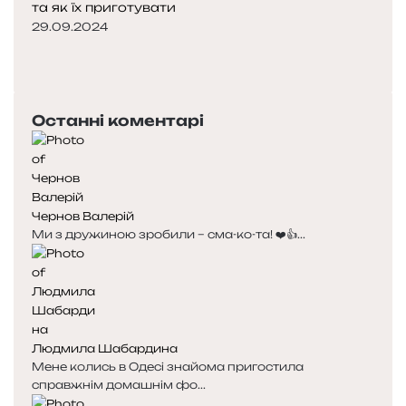
та як їх приготувати
29.09.2024
Попередня
сторінка
Наступна
сторінка
Останні коментарі
Чернов Валерій
Ми з дружиною зробили – сма-ко-та! ❤️👍...
Людмила Шабардина
Мене колись в Одесі знайома пригостила
справжнім домашнім фо...