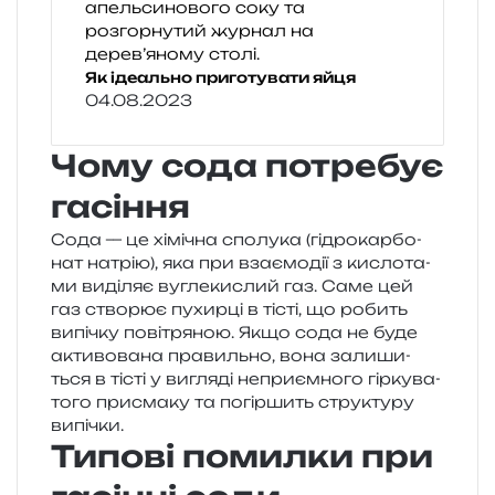
Як ідеально приготувати яйця
04.08.2023
Чому сода потребує
гасіння
Сода — це хімі­чна спо­лу­ка (гідро­кар­бо­
нат натрію), яка при вза­є­мо­дії з кисло­та­
ми виді­ляє вугле­ки­слий газ. Саме цей
газ ство­рює пухир­ці в тісті, що робить
випі­чку пові­тря­ною. Якщо сода не буде
акти­во­ва­на пра­виль­но, вона зали­ши­
ться в тісті у вигля­ді непри­єм­но­го гір­ку­ва­
то­го при­сма­ку та погір­шить стру­кту­ру
випічки.
Типові помилки при