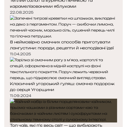
Теплий салат із курячою печінкою та
карамелізованими яблуками
22.08.2025
8 неймовірно смачних способів приготувати
лангустини: поради, рецепти й несподівані ідеї
11.04.2025
Класичний угорський гуляш: смачна подорож
до серця Угорщини
11.09.2024
Топ чаїв, які п’є весь світ — що вибирають