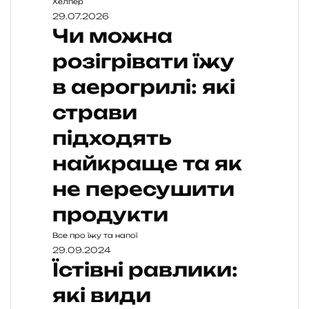
Хелпер
29.07.2026
Чи можна
розігрівати їжу
в аерогрилі: які
страви
підходять
найкраще та як
не пересушити
продукти
Все про їжу та напої
29.09.2024
Їстівні равлики:
які види