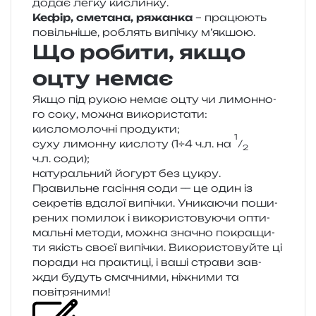
додає легку кислинку.
Кефір, сме­та­на, ряжан­ка
– пра­цю­ють
повіль­ні­ше, роблять випі­чку м’якшою.
Що робити, якщо
оцту немає
Якщо під рукою немає оцту чи лимон­но­
го соку, можна використати:
кисло­мо­ло­чні продукти;
1
суху лимон­ну кисло­ту (1÷4 ч.л. на
⁄
2
ч.л. соди);
нату­раль­ний йогурт без цукру.
Правильне гасі­н­ня соди — це один із
секре­тів вда­лої випі­чки. Уникаючи поши­
ре­них поми­лок і вико­ри­сто­ву­ю­чи опти­
маль­ні мето­ди, можна зна­чно покра­щи­
ти якість своєї випі­чки. Використовуйте ці
пора­ди на пра­кти­ці, і ваші стра­ви зав­
жди будуть сма­чни­ми, ніжни­ми та
повітряними!