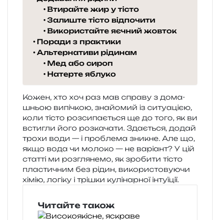
Втирайте жир у тісто
Залиште тісто відпочити
Використайте яєчний жовток
Поради з практики
Альтернативи рідинам
Мед або сироп
Натерте яблуко
Кожен, хто хоч раз мав спра­ву з дома­
шньою випі­чкою, зна­йо­мий із ситу­а­ці­єю,
коли тісто роз­си­па­є­ться ще до того, як ви
всти­гли його роз­ка­ча­ти. Здається, додай
трохи води — і про­бле­ма зни­кне. Але що,
якщо вода чи моло­ко — не варі­ант? У цій
стат­ті ми роз­гля­не­мо, як зро­би­ти тісто
пла­сти­чним без рідин, вико­ри­сто­ву­ю­чи
хімію, логі­ку і трі­шки кулі­нар­ної інтуїції.
Читайте також