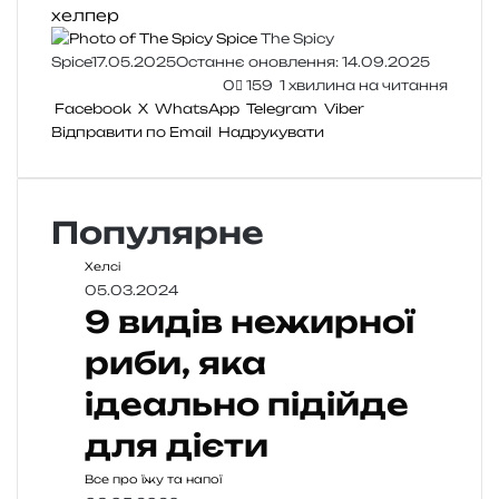
хелпер
The Spicy
Spice
17.05.2025
Останнє оновлення: 14.09.2025
0
159
1 хвилина на читання
Facebook
X
WhatsApp
Telegram
Viber
Відправити по Email
Надрукувати
Популярне
Хелсі
05.03.2024
9 видів нежирної
риби, яка
ідеально підійде
для дієти
Все про їжу та напої