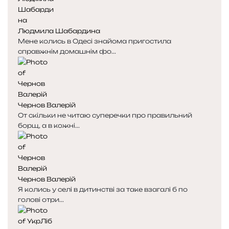
Людмила Шабардина
Мене колись в Одесі знайома пригостила
справжнім домашнім фо...
Чернов Валерій
От скільки не читаю суперечки про правильний
борщ, а в кожні...
Чернов Валерій
Я колись у селі в дитинстві за таке взагалі б по
голові отри...