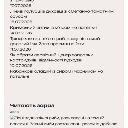
з гірчицею
17.07.2026
Ліниві голубці в духовці зі сметанно-томатним
соусом
16.07.2026
Кримський янтик із м’ясом на пательні
14.07.2026
Трюфель: що це за гриб, чому він такий
дорогий і як його правильно їсти
11.07.2026
Як обрати сервісний центр заправки
картриджів: відмінності підходів
10.07.2026
Кабачкові оладки із сиром і часником на
пательні
Попередня
сторінка
Наступна
сторінка
Читають зараз
Хелсі