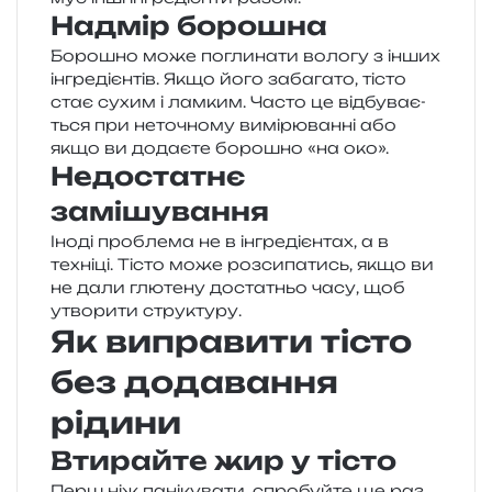
Надмір борошна
Борошно може погли­на­ти воло­гу з інших
інгре­ді­єн­тів. Якщо його заба­га­то, тісто
стає сухим і лам­ким. Часто це від­бу­ва­є­
ться при нето­чно­му вимі­рю­ван­ні або
якщо ви дода­є­те боро­шно «на око».
Недостатнє
замішування
Іноді про­бле­ма не в інгре­ді­єн­тах, а в
техні­ці. Тісто може роз­си­па­тись, якщо ви
не дали глю­те­ну доста­тньо часу, щоб
утво­ри­ти структуру.
Як виправити тісто
без додавання
рідини
Втирайте жир у тісто
Перш ніж пані­ку­ва­ти, спро­буй­те ще раз