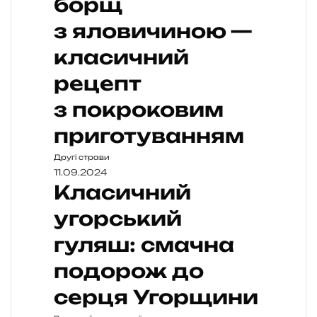
борщ
з яловичиною —
класичний
рецепт
з покроковим
приготуванням
Другі страви
11.09.2024
Класичний
угорський
гуляш: смачна
подорож до
серця Угорщини