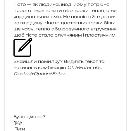
Тісто — як люди­на: іноді йому потрі­бно
про­сто пере­по­чи­ти або трохи тепла, а не
кар­ди­наль­них змін. Не поспі­шай­те доли­
ва­ти ріди­ну. Часто доста­тньо трохи біль­
ше часу, тепла або розум­но­го втру­ча­н­ня,
щоб тісто стало слу­хня­ним і пластичним.
Знайшли помил­ку? Виділіть текст та
нати­сніть ком­бі­на­цію
Ctrl+Enter
або
Control+Option+Enter
.
Було цікаво?
🥰
🤢
Теги