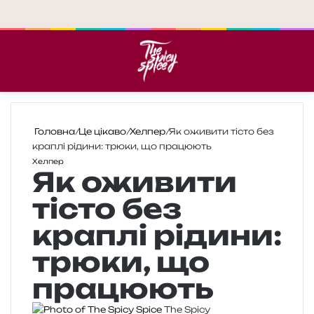
Меню
П
Головна
/
Це цікаво
/
Хелпер
/
Як оживити тісто без
краплі рідини: трюки, що працюють
Хелпер
Як оживити
тісто без
краплі рідини:
трюки, що
працюють
The Spicy