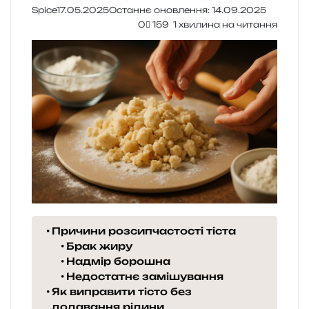
Spice
17.05.2025
Останнє оновлення: 14.09.2025
0
159
1 хвилина на читання
Причини розсипчастості тіста
Брак жиру
Надмір борошна
Недостатнє замішування
Як виправити тісто без
додавання рідини