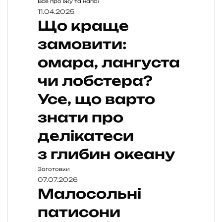
Все про їжу та напої
11.04.2025
Що краще
замовити:
омара, лангуста
чи лобстера?
Усе, що варто
знати про
делікатеси
з глибин океану
Заготовки
07.07.2026
Малосольні
патисони