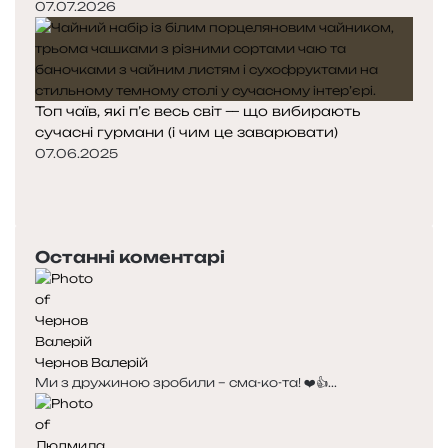
07.07.2026
Топ чаїв, які п’є весь світ — що вибирають
сучасні гурмани (і чим це заварювати)
07.06.2025
Попередня
сторінка
Наступна
сторінка
Останні коментарі
Чернов Валерій
Ми з дружиною зробили – сма-ко-та! ❤️👍...