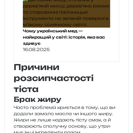
Чому український мед —
найкращий у світі: історія, яка вас
здивує
16.08.2025
Причини
розсипчастості
тіста
Брак жиру
Часто про­бле­ма кри­є­ться в тому, що ви
дода­ли зама­ло масла чи іншо­го жиру.
Жири не лише нада­ють тісту смак, а й
ство­рю­ють спо­лу­чну осно­ву, що утри­
мує інші інгре­ді­єн­ти разом.