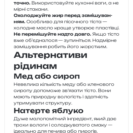
точно.
Використовуйте кухон­ні ваги, а не
мірні стакани.
Охолоджуйте жир перед замі­шу­ва­н­
ням.
Особливо для пісо­чно­го тіста —
холо­дне масло краще утво­рює пластівці.
Не пере­мі­шуй­те надто довго.
Якщо тісто
вже об’­єд­на­ло­ся — зупи­ні­ться. Надмірне
замі­шу­ва­н­ня робить його жорстким.
Альтернативи
рідинам
Мед або сироп
Невелика кіль­кість меду або кле­но­во­го
сиро­пу допо­мо­же зв’язати тісто. Вони
мають при­ро­дну воло­гість і зда­тність
утри­му­ва­ти структуру.
Натерте яблуко
Дуже мало­по­мі­тний інгре­ді­єнт, який дає
трохи воло­ги і солод­ку­ва­то­го смаку —
іде­аль­но для печи­ва або пирогів.