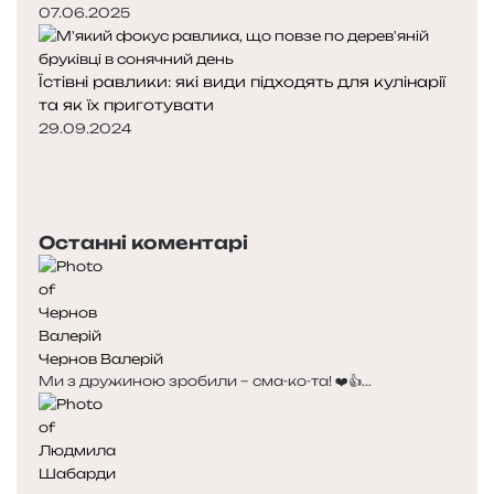
07.06.2025
Їстівні равлики: які види підходять для кулінарії
та як їх приготувати
29.09.2024
Попередня
сторінка
Наступна
сторінка
Останні коментарі
Чернов Валерій
Ми з дружиною зробили – сма-ко-та! ❤️👍...