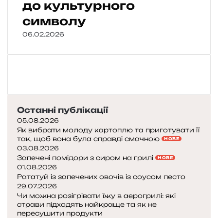
до культурного
символу
06.02.2026
Останні публікації
05.08.2026
Як вибрати молоду картоплю та приготувати її
так, щоб вона була справді смачною
НОВЕ
03.08.2026
Запечені помідори з сиром на грилі
НОВЕ
01.08.2026
Рататуй із запечених овочів із соусом песто
29.07.2026
Чи можна розігрівати їжу в аерогрилі: які
страви підходять найкраще та як не
пересушити продукти