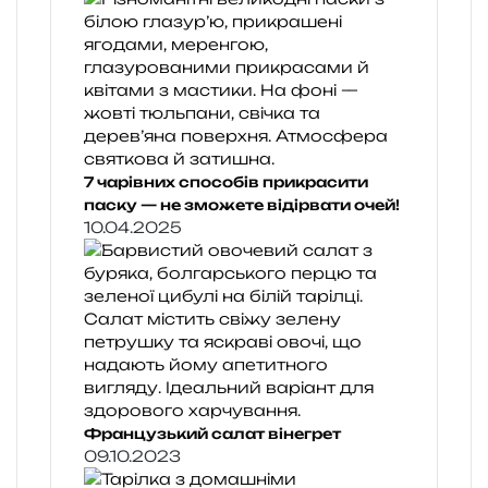
7 чарівних способів прикрасити
паску — не зможете відірвати очей!
10.04.2025
Французький салат вінегрет
09.10.2023