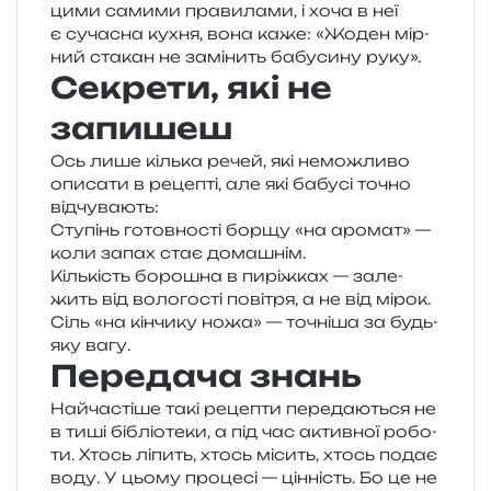
цими сами­ми пра­ви­ла­ми, і хоча в неї
є суча­сна кухня, вона каже: «Жоден мір­
ний ста­кан не замі­нить бабу­си­ну руку».
Секрети, які не
запишеш
Ось лише кіль­ка речей, які немо­жли­во
опи­са­ти в реце­пті, але які бабу­сі точно
відчувають:
Ступінь готов­но­сті борщу «на аро­мат» —
коли запах стає домашнім.
Кількість боро­шна в пиріж­ках — зале­
жить від воло­го­сті пові­тря, а не від мірок.
Сіль «на кін­чи­ку ножа» — точні­ша за будь-
яку вагу.
Передача знань
Найчастіше такі реце­пти пере­да­ю­ться не
в тиші бібліо­те­ки, а під час актив­ної робо­
ти. Хтось ліпить, хтось місить, хтось подає
воду. У цьому про­це­сі — цін­ність. Бо це не