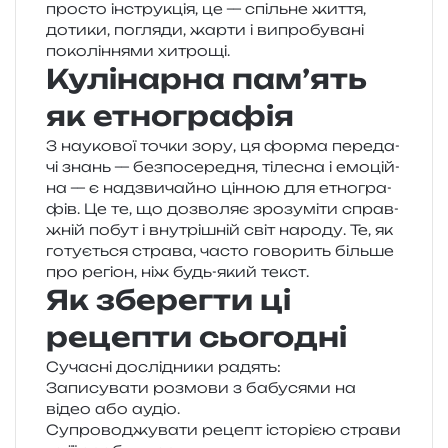
про­сто інстру­кція, це — спіль­не життя,
доти­ки, погля­ди, жарти і випро­бу­ва­ні
поко­лі­н­ня­ми хитрощі.
Кулінарна пам’ять
як етнографія
З нау­ко­вої точки зору, ця форма пере­да­
чі знань — без­по­се­ре­дня, тіле­сна і емо­цій­
на — є над­зви­чай­но цін­ною для етно­гра­
фів. Це те, що дозво­ляє зро­зу­мі­ти справ­
жній побут і вну­трі­шній світ наро­ду. Те, як
готу­є­ться стра­ва, часто гово­рить біль­ше
про регіон, ніж будь-який текст.
Як зберегти ці
рецепти сьогодні
Сучасні дослі­дни­ки радять:
Записувати роз­мо­ви з бабу­ся­ми на
відео або аудіо.
Супроводжувати рецепт істо­рі­єю стра­ви