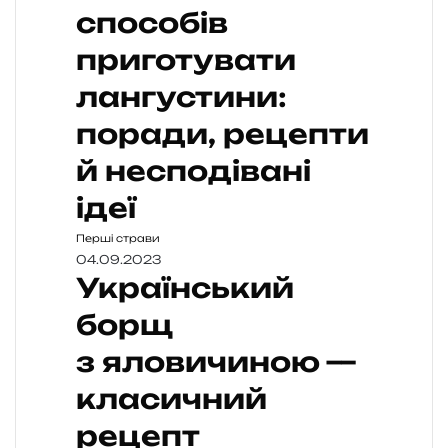
способів
приготувати
лангустини:
поради, рецепти
й несподівані
ідеї
Перші страви
04.09.2023
Український
борщ
з яловичиною —
класичний
рецепт