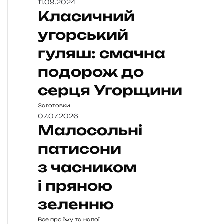
11.09.2024
Класичний
угорський
гуляш: смачна
подорож до
серця Угорщини
Заготовки
07.07.2026
Малосольні
патисони
з часником
і пряною
зеленню
Все про їжу та напої