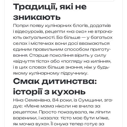
Традиції, які не
зникають
Попри появу кулі­нар­них бло­гів, дода­тків
і відео­у­ро­ків, реце­пти «на око» не втра­ча­
ють акту­аль­но­сті. Ба біль­ше — у бага­тьох
селах і місте­чках вони досі вва­жа­ю­ться
єди­ним пра­виль­ним спосо­бом при­го­ту­
ва­н­ня. Старше поко­лі­н­ня вірить у силу
«від­чу­т­тя тіста» або «погля­ду на кипі­н­ня»,
і в цих сло­вах біль­ше зна­н­ня, ніж у будь-
якому кулі­нар­но­му підручнику.
Смак дитинства:
історії з кухонь
Ніна Семенівна, 84 роки, із Сумщини, зга­
дує: «Мене мама ніко­ли не вчила за
реце­птом. Просто пока­зу­ва­ла, як ліпи­ти
варе­ни­ки, і каза­ла: тісто має бути м’яке,
як мочка вуха». Її онука тепер готує за