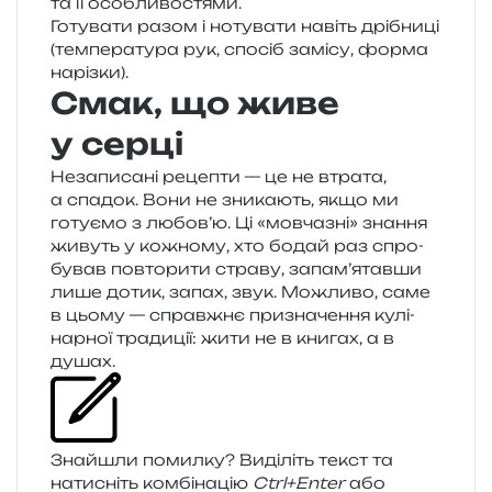
та її особливостями.
Готувати разом і ноту­ва­ти навіть дрі­бни­ці
(тем­пе­ра­ту­ра рук, спо­сіб замі­су, форма
нарізки).
Смак, що живе
у серці
Незаписані реце­пти — це не втра­та,
а спа­док. Вони не зни­ка­ють, якщо ми
готу­є­мо з любов’ю. Ці «мов­ча­зні» зна­н­ня
живуть у кожно­му, хто бодай раз спро­
бу­вав повто­ри­ти стра­ву, запам’ятавши
лише дотик, запах, звук. Можливо, саме
в цьому — справ­жнє при­зна­че­н­ня кулі­
нар­ної тра­ди­ції: жити не в кни­гах, а в
душах.
Знайшли помил­ку? Виділіть текст та
нати­сніть ком­бі­на­цію
Ctrl+Enter
або