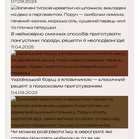
07.09.2024
8 неймовірно смачних способів приготувати
лангустини: поради, рецепти й несподівані ідеї
11.04.2025
Український борщ з яловичиною — класичний
рецепт з покроковим приготуванням
04.09.2023
Чи можна розігрівати їжу в аерогрилі: які
страви підходять найкраще та як не