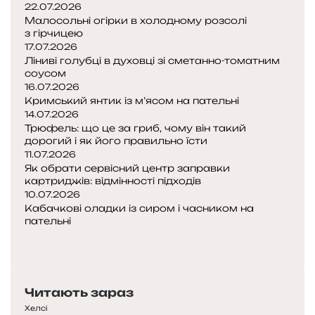
22.07.2026
Малосольні огірки в холодному розсолі
з гірчицею
17.07.2026
Ліниві голубці в духовці зі сметанно-томатним
соусом
16.07.2026
Кримський янтик із м’ясом на пательні
14.07.2026
Трюфель: що це за гриб, чому він такий
дорогий і як його правильно їсти
11.07.2026
Як обрати сервісний центр заправки
картриджів: відмінності підходів
10.07.2026
Кабачкові оладки із сиром і часником на
пательні
Попередня
сторінка
Наступна
сторінка
Читають зараз
Хелсі