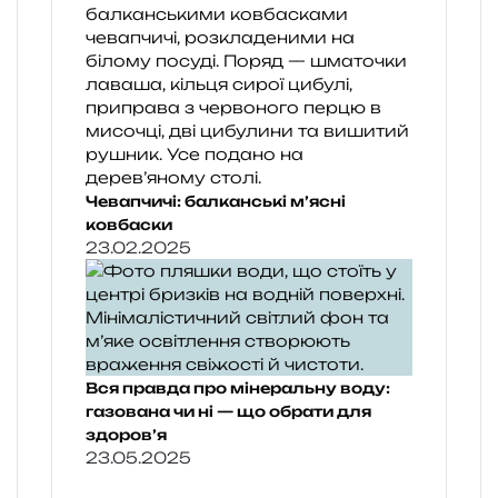
Чевапчичі: балканські м’ясні
ковбаски
23.02.2025
Вся правда про мінеральну воду:
газована чи ні — що обрати для
здоров’я
23.05.2025