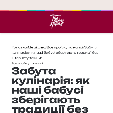
Меню
П
Головна
/
Це цікаво
/
Все про їжу та напої
/
Забута
кулінарія: як наші бабусі зберігають традиції без
інтернету та книг
Все про їжу та напої
Забута
кулінарія: як
наші бабусі
зберігають
традиції без