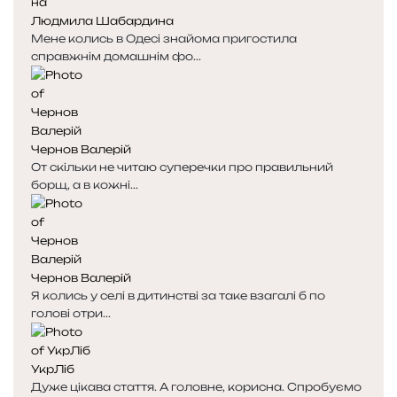
Людмила Шабардина
Мене колись в Одесі знайома пригостила
справжнім домашнім фо...
Чернов Валерій
От скільки не читаю суперечки про правильний
борщ, а в кожні...
Чернов Валерій
Я колись у селі в дитинстві за таке взагалі б по
голові отри...
УкрЛіб
Дуже цікава стаття. А головне, корисна. Спробуємо