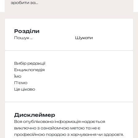
зробити за...
Розділи
Пошук:
Вибір редакції
Енциклопедія
Їмо
П'ємо
Це цікаво
Дисклеймер
Вся опублікована інформація надається
виключно з ознайомчою метою та не є
професійною порадою з харчування чи здоров’я.