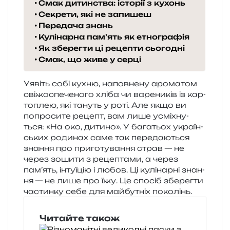
Смак дитинства: історії з кухонь
Секрети, які не запишеш
Передача знань
Кулінарна пам’ять як етнографія
Як зберегти ці рецепти сьогодні
Смак, що живе у серці
Уявіть собі кухню, напов­не­ну аро­ма­том
сві­жо­спе­че­но­го хліба чи варе­ни­ків із кар­
то­плею, які тануть у роті. Але якщо ви
попро­си­те рецепт, вам лише усмі­хну­
ться: «На око, дити­но». У бага­тьох укра­їн­
ських роди­нах саме так пере­да­ю­ться
зна­н­ня про при­го­ту­ва­н­ня страв — не
через зоши­ти з реце­пта­ми, а через
пам’ять, інту­ї­цію і любов. Ці кулі­нар­ні зна­н­
ня — не лише про їжу. Це спо­сіб збе­рег­ти
частин­ку себе для май­бу­тніх поколінь.
Читайте також