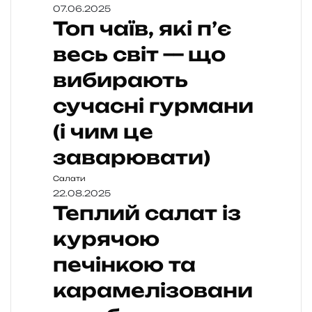
07.06.2025
Топ чаїв, які п’є
весь світ — що
вибирають
сучасні гурмани
(і чим це
заварювати)
Салати
22.08.2025
Теплий салат із
курячою
печінкою та
карамелізовани