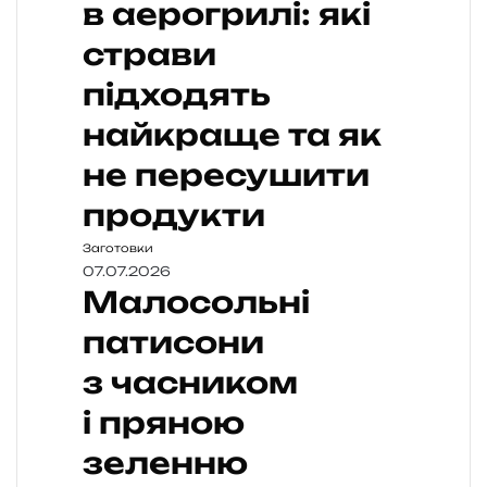
в аерогрилі: які
страви
підходять
найкраще та як
не пересушити
продукти
Заготовки
07.07.2026
Малосольні
патисони
з часником
і пряною
зеленню