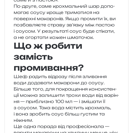
По-друге, саме кро­хмаль­ний шар допо­
ма­гає соусу краще три­ма­ти­ся на
поверх­ні мака­ро­нів. Якщо про­ми­ти їх, ви
позбав­ля­є­те стра­ву зв’язку між пастою
і соусом. У резуль­та­ті соус буде сті­ка­ти,
а не огор­та­ти кожен шматочок.
Що ж робити
замість
промивання?
Шеф радить від­ра­зу після зли­ва­н­ня
води дода­ва­ти мака­ро­ни до соусу.
Більше того, для покра­ще­н­ня кон­си­стен­
ції можна зали­ши­ти трохи води від варі­н­
ня — при­бли­зно 100 мл — і змі­ша­ти її
з соусом. Така вода містить кро­хмаль,
і вона зро­бить соус більш густим та
ніжним.
Ще одна пора­да від про­фе­сіо­на­ла —
вари­ти мака­ро­ни на хви­ли­ну менше, ніж