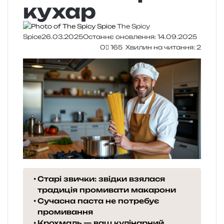
кухар
The Spicy
Spice
26.03.2025
Останнє оновлення: 14.09.2025
0
165
Хвилин на читання: 2
Старі звички: звідки взялася
традиція промивати макарони
Сучасна паста не потребує
промивання
Крохмаль — ваш кулінарний