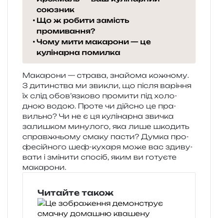
союзник
Що ж робити замість
промивання?
Чому мити макарони — це
кулінарна помилка
Макарони — стра­ва, зна­йо­ма кожно­му.
З дитин­ства ми зви­кли, що після варі­н­ня
їх слід обо­в’яз­ко­во про­ми­ти під холо­
дною водою. Проте чи дій­сно це пра­
виль­но? Чи не є ця кулі­нар­на зви­чка
зали­шком мину­ло­го, яка лише шко­дить
справ­жньо­му смаку пасти? Думка про­
фе­сій­но­го шеф-куха­ря може вас зди­ву­
ва­ти і змі­ни­ти спо­сіб, яким ви готу­є­те
макарони.
Читайте також