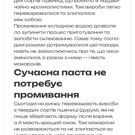
дих сор­тів пше­ни­ці, що роби­ло їх над­зви­
чай­но кро­хма­ли­сти­ми. Такі виро­би легко
пере­ва­рю­ва­ли­ся та зли­па­ли­ся
між собою.
Промивання холо­дною водою дозво­ля­
ло зупи­ни­ти про­цес при­го­ту­ва­н­ня та
запо­біг­ти скле­ю­ван­ню. Саме тому госпо­
ди­ні рока­ми дотри­му­ва­ли­ся цієї пора­ди,
навіть не зами­слю­ю­чись про те, що часи
змі­ни­ли­ся, а разом з ними — і якість
макаронів.
Сучасна паста не
потребує
промивання
Сьогодні на ринку пере­ва­жа­ють виро­би
з твер­дих сор­тів пше­ни­ці (дурум), які не
лише збе­рі­га­ють форму після варі­н­ня,
а й мають кра­щий смак. Такі мака­ро­ни
не роз­ва­рю­ю­ться та не зли­па­ю­ться за