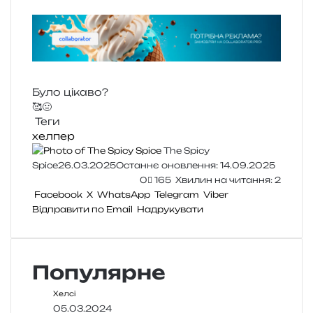
Було цікаво?
🥰
🤢
Теги
хелпер
The Spicy
Spice
26.03.2025
Останнє оновлення: 14.09.2025
0
165
Хвилин на читання: 2
Facebook
X
WhatsApp
Telegram
Viber
Відправити по Email
Надрукувати
Популярне
Хелсі
05.03.2024