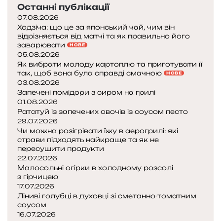
Останні публікації
07.08.2026
Ходзіча: що це за японський чай, чим він
відрізняється від матчі та як правильно його
заварювати
НОВЕ
05.08.2026
Як вибрати молоду картоплю та приготувати її
так, щоб вона була справді смачною
НОВЕ
03.08.2026
Запечені помідори з сиром на грилі
01.08.2026
Рататуй із запечених овочів із соусом песто
29.07.2026
Чи можна розігрівати їжу в аерогрилі: які
страви підходять найкраще та як не
пересушити продукти
22.07.2026
Малосольні огірки в холодному розсолі
з гірчицею
17.07.2026
Ліниві голубці в духовці зі сметанно-томатним
соусом
16.07.2026