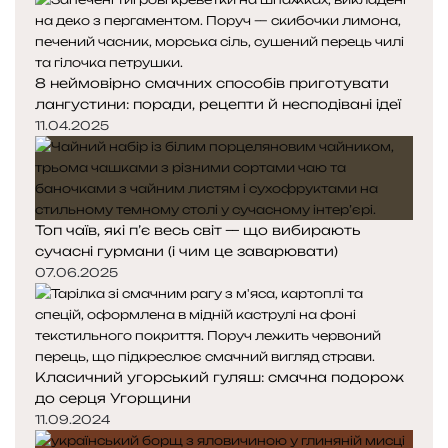
8 неймовірно смачних способів приготувати
лангустини: поради, рецепти й несподівані ідеї
11.04.2025
Топ чаїв, які п’є весь світ — що вибирають
сучасні гурмани (і чим це заварювати)
07.06.2025
Класичний угорський гуляш: смачна подорож
до серця Угорщини
11.09.2024