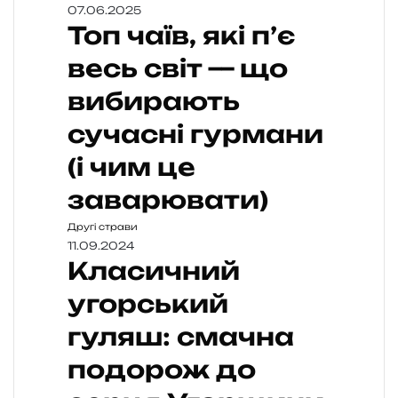
07.06.2025
Топ чаїв, які п’є
весь світ — що
вибирають
сучасні гурмани
(і чим це
заварювати)
Другі страви
11.09.2024
Класичний
угорський
гуляш: смачна
подорож до