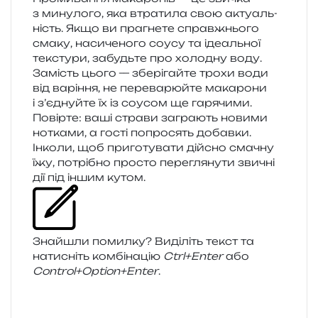
з мину­ло­го, яка втра­ти­ла свою акту­аль­
ність. Якщо ви пра­гне­те справ­жньо­го
смаку, наси­че­но­го соусу та іде­аль­ної
текс­ту­ри, забудь­те про холо­дну воду.
Замість цього — збе­рі­гай­те трохи води
від варі­н­ня, не пере­ва­рюй­те мака­ро­ни
і з’єднуйте їх із соусом ще гаря­чи­ми.
Повірте: ваші стра­ви загра­ють нови­ми
нотка­ми, а гості попро­сять добавки.
Інколи, щоб при­го­ту­ва­ти дій­сно сма­чну
їжу, потрі­бно про­сто пере­гля­ну­ти зви­чні
дії під іншим кутом.
Знайшли помил­ку? Виділіть текст та
нати­сніть ком­бі­на­цію
Ctrl+Enter
або
Control+Option+Enter
.