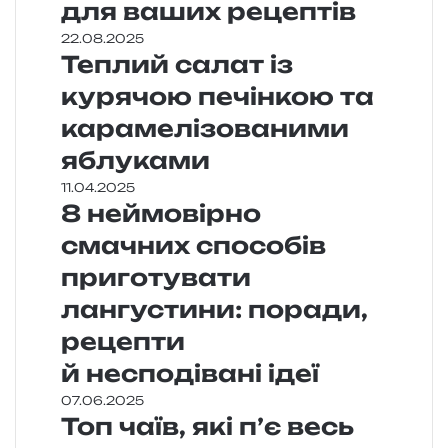
для ваших рецептів
22.08.2025
Теплий салат із
курячою печінкою та
карамелізованими
яблуками
11.04.2025
8 неймовірно
смачних способів
приготувати
лангустини: поради,
рецепти
й несподівані ідеї
07.06.2025
Топ чаїв, які п’є весь