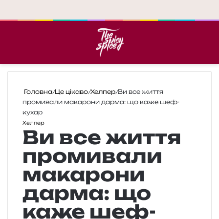
Меню
П
Головна
/
Це цікаво
/
Хелпер
/
Ви все життя
промивали макарони дарма: що каже шеф-
кухар
Хелпер
Ви все життя
промивали
макарони
дарма: що
каже шеф-