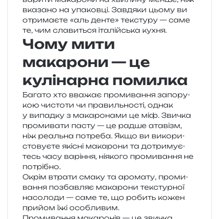
вка­за­но на упа­ков­ці. Завдяки цьому ви
отри­ма­є­те «аль денте» текс­ту­ру — саме
те, чим сла­ви­ться іта­лій­ська кухня.
Чому мити
макарони — це
кулінарна помилка
Багато хто вва­жає про­ми­ва­н­ня запо­ру­
кою чисто­ти чи пра­виль­но­сті, однак
у випад­ку з мака­ро­на­ми це міф. Звичка
про­ми­ва­ти пасту — це радше ата­візм,
ніж реаль­на потре­ба. Якщо ви вико­ри­
сто­ву­є­те які­сні мака­ро­ни та дотри­му­є­
тесь часу варі­н­ня, ніяко­го про­ми­ва­н­ня не
потрібно.
Окрім втра­ти смаку та аро­ма­ту, про­ми­
ва­н­ня позбав­ляє мака­ро­ни текс­тур­ної
насо­ло­ди — саме те, що робить кожен
при­йом їжі особливим.
Промивання мака­ро­нів — це зви­чка