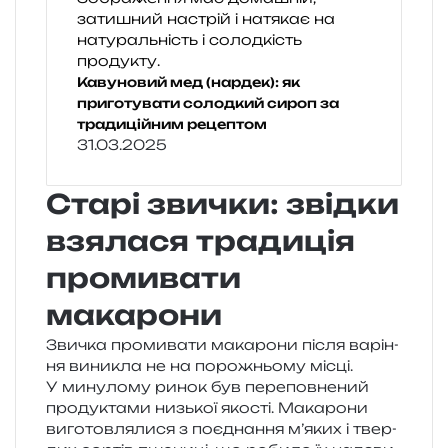
Кавуновий мед (нардек): як
приготувати солодкий сироп за
традиційним рецептом
31.03.2025
Старі звички: звідки
взялася традиція
промивати
макарони
Звичка про­ми­ва­ти мака­ро­ни після варі­н­
ня вини­кла не на поро­жньо­му місці.
У мину­ло­му ринок був пере­пов­не­ний
про­ду­кта­ми низь­кої яко­сті. Макарони
виго­тов­ля­ли­ся з поєд­на­н­ня м’яких і твер­