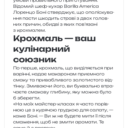
умови пра­виль­но­го приготування.
Відомий шеф-кухар Barilla America
Лоренцо Боні ствер­джує, що опо­лі­ску­ва­
н­ня пасти шко­дить стра­ві з двох голов­
них при­чин, оби­дві з яких пов’язані
з крохмалем.
Крохмаль — ваш
кулінарний
союзник
По-перше, кро­хмаль, що виді­ля­є­ться при
варін­ні, надає мака­ро­нам при­єм­но­го
смаку та при­ва­бли­во­го золо­ти­сто­го від­
тін­ку. Змиваючи його, ви букваль­но втра­
ча­є­те сма­ко­ву гли­би­ну, яку можна було
б зберегти.
«На моїх май­стер-кла­сах я часто порів­
нюю це з куря­чою груд­кою для сала­ту, —
каже Боні. — Ви ж не буде­те мити її після
сма­же­н­ня, щоб не змити аро­ма­ти. Те
саме й з пастою».