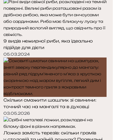
д
п
н
н
я
а
с
с
т
т
о
о
9 видів нежирної риби, яка ідеально
р
р
підійде для дієти
і
і
н
н
05.03.2024
к
к
а
а
Скільки смажити шашлик зі свинини:
точний час на мангалі та в духовці
03.05.2026
Ложка замість терезів: скільки грамів
у столовій та чайній ложках? Правильні