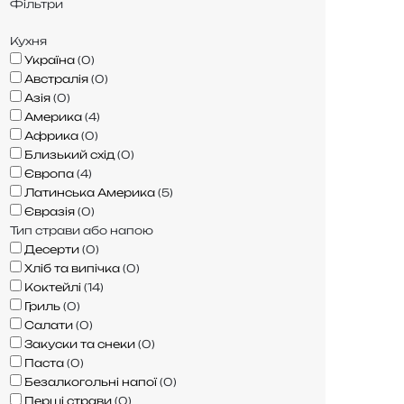
Фільтри
Кухня
Україна
(
0
)
Австралія
(
0
)
Азія
(
0
)
Америка
(
4
)
Африка
(
0
)
Близький схід
(
0
)
Європа
(
4
)
Латинська Америка
(
5
)
Євразія
(
0
)
Тип страви або напою
Десерти
(
0
)
Хліб та випічка
(
0
)
Коктейлі
(
14
)
Гриль
(
0
)
Салати
(
0
)
Закуски та снеки
(
0
)
Паста
(
0
)
Безалкогольні напої
(
0
)
Перші страви
(
0
)