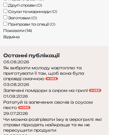
Другі страви
(
0
)
Соуси та маринади
(
0
)
Заготовки
(
0
)
Приправи та спеції
(
0
)
Показати
(
14
)
Відміна
Останні публікації
05.08.2026
Як вибрати молоду картоплю та
приготувати її так, щоб вона була
справді смачною
НОВЕ
03.08.2026
Запечені помідори з сиром на грилі
НОВЕ
01.08.2026
Рататуй із запечених овочів із соусом
песто
НОВЕ
29.07.2026
Чи можна розігрівати їжу в аерогрилі: які
страви підходять найкраще та як не
пересушити продукти