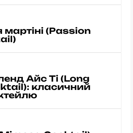
мартіні (Passion
ail)
енд Айс Ті (Long
cktail): класичний
октейлю