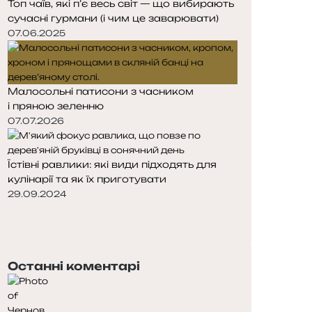
Топ чаїв, які п’є весь світ — що вибирають
сучасні гурмани (і чим це заварювати)
07.06.2025
Малосольні патисони з часником
і пряною зеленню
07.07.2026
Їстівні равлики: які види підходять для
кулінарії та як їх приготувати
29.09.2024
П
о
Н
п
а
е
с
Останні коментарі
р
т
е
у
д
п
н
н