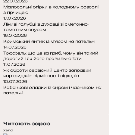
22.07.2026
Малосольні огірки в холодному розсолі
з гірчицею
17.07.2026
Ліниві голубці в духовці зі сметанно-
томатним соусом
16.07.2026
Кримський янтик із м’ясом на пательні
14.07.2026
Трюфель: що це за гриб, чому він такий
дорогий і як його правильно їсти
11.07.2026
Як обрати сервісний центр заправки
картриджів: відмінності підходів
10.07.2026
Кабачкові оладки із сиром і часником на
пательні
П
о
Н
п
а
е
с
Читають зараз
р
т
е
у
Хелсі