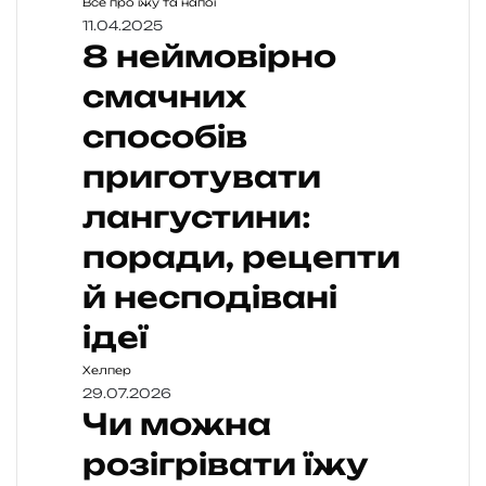
Все про їжу та напої
11.04.2025
8 неймовірно
смачних
способів
приготувати
лангустини:
поради, рецепти
й несподівані
ідеї
Хелпер
29.07.2026
Чи можна
розігрівати їжу