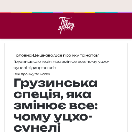
Меню
П
Головна
/
Це цікаво
/
Все про їжу та напої
/
Грузинська спеція, яка змінює все: чому уцхо-
сунелі підкорює світ
Все про їжу та напої
Грузинська
спеція, яка
змінює все:
чому уцхо-
сунелі