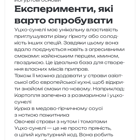
Експерименти, які
варто спробувати
Уцхо-суне­лі має уні­каль­ну вла­сти­вість
при­глу­шу­ва­ти різку гір­ко­ту або солод­
кість інших спе­цій. Завдяки цьому вона
вдало поєд­ну­є­ться навіть з агре­сив­ни­ми
сма­ка­ми: кайєн­ським пер­цем, кми­ном,
гво­зди­кою. Це іде­аль­на база для ство­ре­
н­ня вла­сних міксів приправ.
Також її можна дода­ва­ти у стра­ви азі­ат­
ської або євро­пей­ської кухні, щоб від­кри­
ти зна­йо­мі смаки по-ново­му. Наприклад:
Картопля запе­че­на з роз­ма­ри­ном і уцхо-
сунелі
Курка в медо­во-гір­чи­чно­му соусі
з ноткою пажитника
Овочеві стра­ви з нутом і томатами
Уцхо-суне­лі — це не про­сто пря­ність,
а цілий куль­тур­ний код. Вона робить