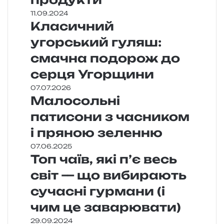
11.09.2024
Класичний
угорський гуляш:
смачна подорож до
серця Угорщини
07.07.2026
Малосольні
патисони з часником
і пряною зеленню
07.06.2025
Топ чаїв, які п’є весь
світ — що вибирають
сучасні гурмани (і
чим це заварювати)
29.09.2024