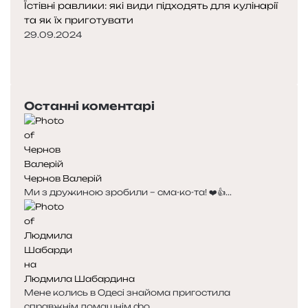
Їстівні равлики: які види підходять для кулінарії
та як їх приготувати
29.09.2024
Попередня
сторінка
Наступна
сторінка
Останні коментарі
Чернов Валерій
Ми з дружиною зробили – сма-ко-та! ❤️👍...
Людмила Шабардина
Мене колись в Одесі знайома пригостила
справжнім домашнім фо...