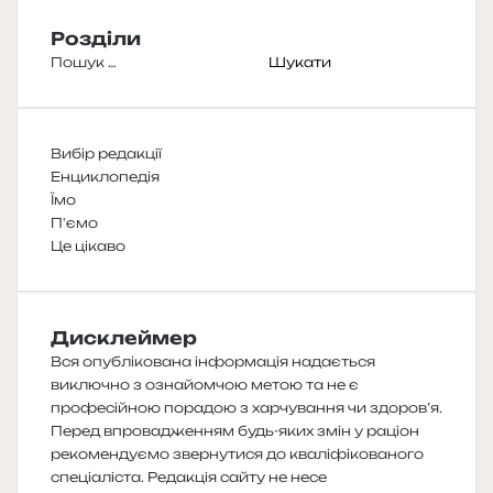
Розділи
Пошук:
Вибір редакції
Енциклопедія
Їмо
П'ємо
Це цікаво
Дисклеймер
Вся опублікована інформація надається
виключно з ознайомчою метою та не є
професійною порадою з харчування чи здоров’я.
Перед впровадженням будь-яких змін у раціон
рекомендуємо звернутися до кваліфікованого
спеціаліста. Редакція сайту не несе