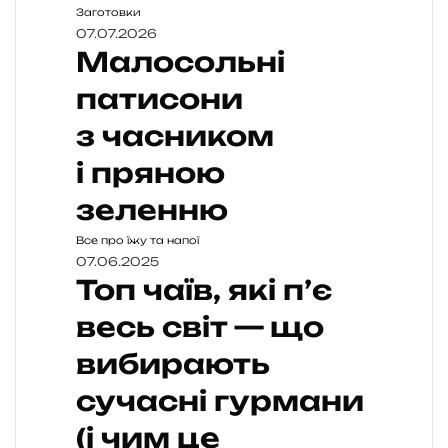
Заготовки
07.07.2026
Малосольні
патисони
з часником
і пряною
зеленню
Все про їжу та напої
07.06.2025
Топ чаїв, які п’є
весь світ — що
вибирають
сучасні гурмани
(і чим це