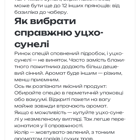
може бути ще до 12 інших пря­но­щів: від
бази­лі­ка до чаберу.
Як вибрати
справжню уцхо-
сунелі
Ринок спе­цій спов­не­ний під­ро­бок, і уцхо-
суне­лі — не виня­ток. Часто замість бла­ки­
тно­го пажи­тни­ка дода­ють більш деше­
вий сін­ний. Аромат буде іншим — різ­ким,
менш приємним.
Ось як роз­пі­зна­ти які­сний продукт:
Обирайте спе­цію в гер­ме­ти­чній упа­ков­ці
або ваку­у­мі. Відкриті паке­ти на вагу
майже зав­жди втра­ча­ють аромат.
Якщо є можли­вість — купуй­те уцхо-суне­
лі у незме­ле­но­му вигля­ді. Так легше пере­
ко­на­ти­ся у її справжності.
Колір — жов­ту­ва­то-зеле­ний, з тон­ким
аро­ма­том горі­хів і сухих трав.