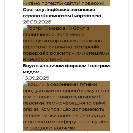
Сааг алу: індійська веганська
страва зі шпинатом і картоплею
26.08.2025
Боул з яловичим фаршем і гострим
медом
13.09.2025