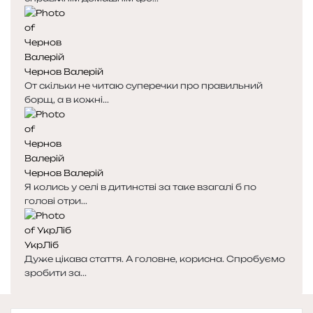
Чернов Валерій
От скільки не читаю суперечки про правильний
борщ, а в кожні...
Чернов Валерій
Я колись у селі в дитинстві за таке взагалі б по
голові отри...
УкрЛіб
Дуже цікава стаття. А головне, корисна. Спробуємо
зробити за...