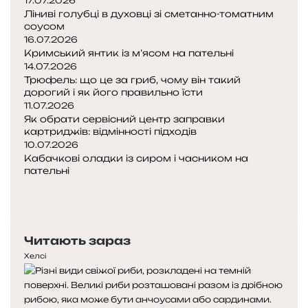
17.07.2026
Ліниві голубці в духовці зі сметанно-томатним
соусом
16.07.2026
Кримський янтик із м’ясом на пательні
14.07.2026
Трюфель: що це за гриб, чому він такий
дорогий і як його правильно їсти
11.07.2026
Як обрати сервісний центр заправки
картриджів: відмінності підходів
10.07.2026
Кабачкові оладки із сиром і часником на
пательні
Попередня
сторінка
Наступна
сторінка
Читають зараз
Хелсі