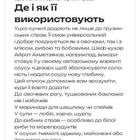
Де і як її
використовують
Уцхо-суне­лі дода­ють не лише до гру­зин­
ських страв. Її смак уні­вер­саль­ний
і добре поєд­ну­є­ться як з ово­ча­ми, так і з
м’ясом, рибою та бобо­ви­ми. Шеф-кухар
Айрат Ахметзянов, напри­клад, вико­ри­
сто­вує її у сво­є­му автор­сько­му варі­ан­ті
соусу «Цезар», щоб зба­лан­су­ва­ти соло­
ність і нада­ти соусу нову глибину.
Цей спи­сок допо­мо­же вам зро­зу­мі­ти,
куди її варто додати:
До ово­че­вих рагу, тушко­ва­них бакла­жа­
нів і кабачків
У мари­на­ди для шашли­ку чи стейків
У супи — лобіо, харчо, шурпу
До рибних страв — осо­бли­во до білої
риби та морепродуктів
У соуси: тке­ма­лі, аджи­ку, майо­не­зні або
йогур­то­ві основи