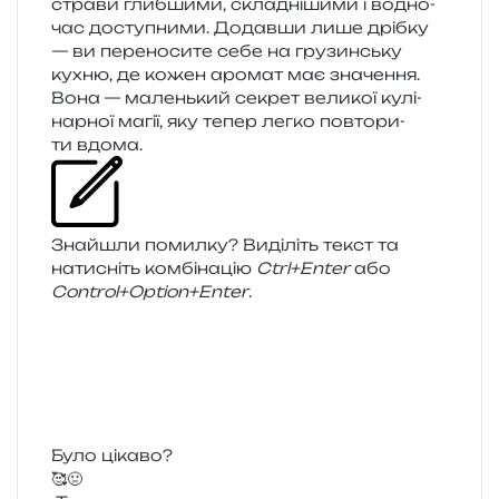
стра­ви глиб­ши­ми, скла­дні­ши­ми і водно­
час досту­пни­ми. Додавши лише дріб­ку
— ви пере­но­си­те себе на гру­зин­ську
кухню, де кожен аро­мат має зна­че­н­ня.
Вона — малень­кий секрет вели­кої кулі­
нар­ної магії, яку тепер легко повто­ри­
ти вдома.
Знайшли помил­ку? Виділіть текст та
нати­сніть ком­бі­на­цію
Ctrl+Enter
або
Control+Option+Enter
.
Було цікаво?
🥰
🤢