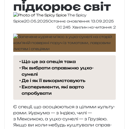
підкорює світ
The Spicy
Spice
20.05.2025
Останнє оновлення: 13.09.2025
0
245
Хвилин на читання: 2
Що це за спеція така
Як вибрати справжню уцхо-
сунелі
Де і як її використовують
Експерименти, які варто
спробувати
Є спе­ції, що асо­ці­ю­ю­ться з ціли­ми куль­ту­
ра­ми. Куркума — з Індією, чилі —
з Мексикою, а уцхо-суне­лі — з Грузією.
Якщо ви коли-небудь кушту­ва­ли справ­