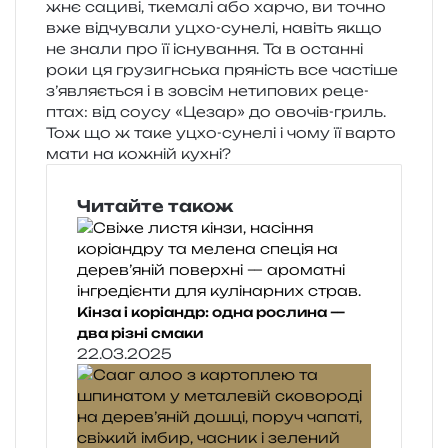
жнє саци­ві, тке­ма­лі або харчо, ви точно
вже від­чу­ва­ли уцхо-суне­лі, навіть якщо
не знали про її існу­ва­н­ня. Та в остан­ні
роки ця гру­зи­гн­ська пря­ність все часті­ше
з’являється і в зов­сім нети­по­вих реце­
птах: від соусу «Цезар» до ово­чів-гриль.
Тож що ж таке уцхо-суне­лі і чому її варто
мати на кожній кухні?
Читайте також
Кінза і коріандр: одна рослина —
два різні смаки
22.03.2025