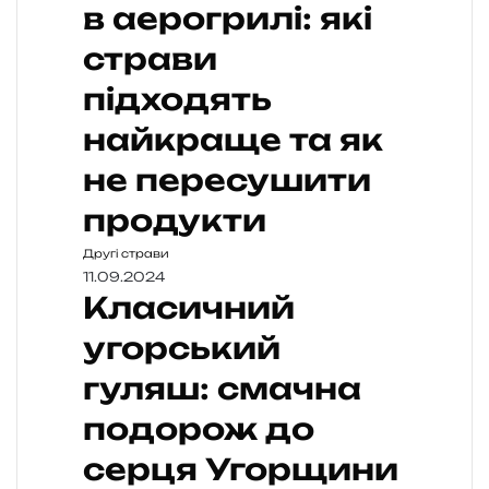
в аерогрилі: які
страви
підходять
найкраще та як
не пересушити
продукти
Другі страви
11.09.2024
Класичний
угорський
гуляш: смачна
подорож до
серця Угорщини