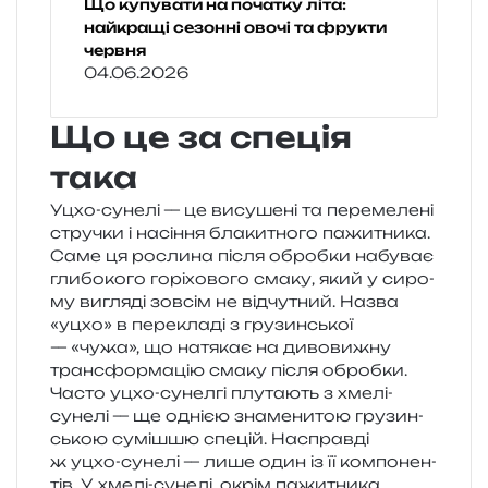
Що купувати на початку літа:
найкращі сезонні овочі та фрукти
червня
04.06.2026
Що це за спеція
така
Уцхо-суне­лі — це вису­ше­ні та пере­ме­ле­ні
стру­чки і насі­н­ня бла­ки­тно­го пажи­тни­ка.
Саме ця росли­на після оброб­ки набу­ває
гли­бо­ко­го горі­хо­во­го смаку, який у сиро­
му вигля­ді зов­сім не від­чу­тний. Назва
«уцхо» в пере­кла­ді з гру­зин­ської
— «чужа», що натя­кає на диво­ви­жну
транс­фор­ма­цію смаку після обробки.
Часто уцхо-сунел­гі плу­та­ють з хмелі-
суне­лі — ще одні­єю зна­ме­ни­тою гру­зин­
ською суміш­шю спе­цій. Насправді
ж уцхо-суне­лі — лише один із її ком­по­нен­
тів. У хмелі-суне­лі, окрім пажи­тни­ка,