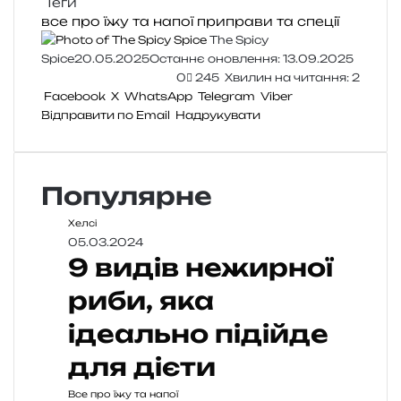
Теги
все про їжу та напої
приправи та спеції
The Spicy
Spice
20.05.2025
Останнє оновлення: 13.09.2025
0
245
Хвилин на читання: 2
Facebook
X
WhatsApp
Telegram
Viber
Відправити по Email
Надрукувати
Популярне
Хелсі
05.03.2024
9 видів нежирної
риби, яка
ідеально підійде
для дієти
Все про їжу та напої