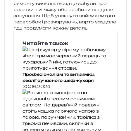
ремон­ту вияв­ля­є­ться, що забу­ли про
розе­тки, витяж­ку або зро­би­ли невда­ле
зону­ва­н­ня. Щоб уни­кну­ти зай­вих витрат,
пере­ро­бок і роз­ча­ру­вань, варто зазда­ле­
гідь про­ду­ма­ти кожну деталь.
Читайте також
Професіоналізм та витримка:
реалії сучасного шеф-кухаря
30.06.2024