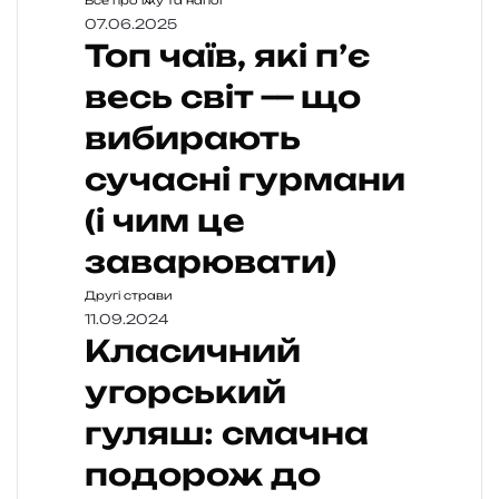
Все про їжу та напої
07.06.2025
Топ чаїв, які п’є
весь світ — що
вибирають
сучасні гурмани
(і чим це
заварювати)
Другі страви
11.09.2024
Класичний
угорський
гуляш: смачна
подорож до