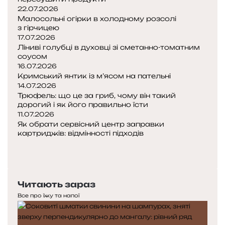
22.07.2026
Малосольні огірки в холодному розсолі
з гірчицею
17.07.2026
Ліниві голубці в духовці зі сметанно-томатним
соусом
16.07.2026
Кримський янтик із м’ясом на пательні
14.07.2026
Трюфель: що це за гриб, чому він такий
дорогий і як його правильно їсти
11.07.2026
Як обрати сервісний центр заправки
картриджів: відмінності підходів
Попередня
сторінка
Наступна
сторінка
Читають зараз
Все про їжу та напої