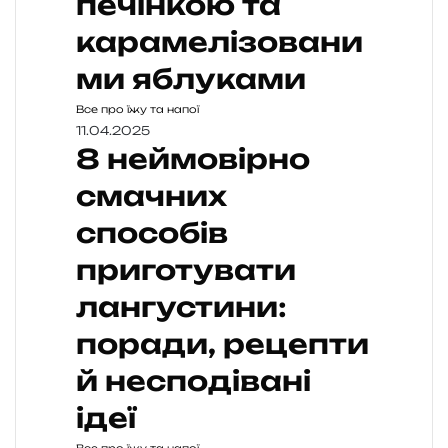
печінкою та
карамелізовани
ми яблуками
Все про їжу та напої
11.04.2025
8 неймовірно
смачних
способів
приготувати
лангустини:
поради, рецепти
й несподівані
ідеї