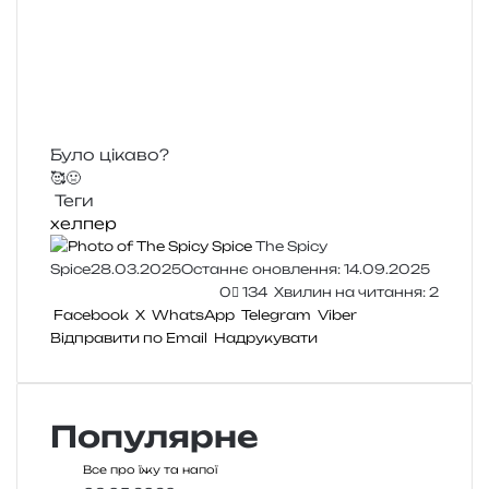
Було цікаво?
🥰
🤢
Теги
хелпер
The Spicy
Spice
28.03.2025
Останнє оновлення: 14.09.2025
0
134
Хвилин на читання: 2
Facebook
X
WhatsApp
Telegram
Viber
Відправити по Email
Надрукувати
Популярне
Все про їжу та напої