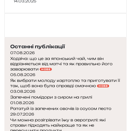
14.03.2025
Останні публікації
07.08.2026
Ходзіча: що це за японський чай, чим він
відрізняється від матчі та як правильно його
заварювати
НОВЕ
05.08.2026
Як вибрати молоду картоплю та приготувати її
так, щоб вона була справді смачною
НОВЕ
03.08.2026
Запечені помідори з сиром на грилі
01.08.2026
Рататуй із запечених овочів із соусом песто
29.07.2026
Чи можна розігрівати їжу в аерогрилі: які
страви підходять найкраще та як не
пересушити продукти