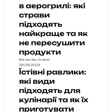
в аерогрилі: які
страви
підходять
найкраще та як
не пересушити
продукти
Все про їжу та напої
29.09.2024
Їстівні равлики:
які види
підходять для
кулінарії та як їх
приготувати