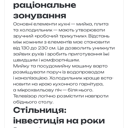
раціональне
зонування
Основні еле­мен­ти кухні — мийка, плита
та холо­диль­ник — мають утво­рю­ва­ти
зру­чний «робо­чий три­ку­тник». Відстань
між кожним з еле­мен­тів має ста­но­ви­ти
від 130 до 230 см. Це дозво­лить уни­кну­ти
зай­вих рухів і зро­бить при­го­ту­ва­н­ня їжі
швид­шим і комфортнішим.
Мийку та посу­до­мий­ну маши­ну варто
роз­мі­щу­ва­ти поруч із водо­про­во­дом
і кана­лі­за­ці­єю. Холодильник краще вста­
но­ви­ти на краю кухон­но­го гар­ні­ту­ра,
а мікро­хви­льо­ву піч — біля нього.
Телевізор логі­чно роз­мі­сти­ти нав­про­ти
обі­дньо­го столу.
Стільниця:
інвестиція на роки