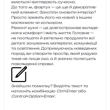
мию­ться і вигля­да­ють сучасно.
До того ж, фар­тух — це ще й деко­ра­тив­
ний еле­мент. Захотіли оно­ви­ти інте­р’єр?
Просто замі­ніть його на новий з іншим
малюн­ком чи кольором.
Ремонт кухні — це дов­го­стро­ко­ве вкла­де­
н­ня в ком­форт і якість життя. Головне —
не поспі­ша­ти й ретель­но про­ду­ма­ти всі
дета­лі: зону­ва­н­ня, мате­рі­а­ли, кому­ні­ка­ції
та осві­тле­н­ня. Дотримуючись наве­де­них
порад, ви ство­ри­те про­стір, який раду­ва­
ти­ме не лише око, а й зна­чно полег­шить
пов­сяк­ден­ні справи.
Знайшли помил­ку? Виділіть текст та
нати­сніть ком­бі­на­цію
Ctrl+Enter
або
Control+Option+Enter
.