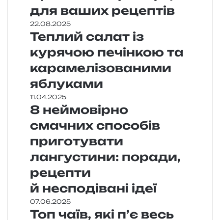
для ваших рецептів
22.08.2025
Теплий салат із
курячою печінкою та
карамелізованими
яблуками
11.04.2025
8 неймовірно
смачних способів
приготувати
лангустини: поради,
рецепти
й несподівані ідеї
07.06.2025
Топ чаїв, які п’є весь