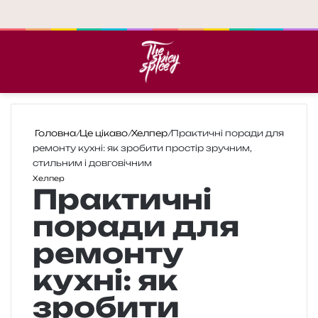
Меню
П
Головна
/
Це цікаво
/
Хелпер
/
Практичні поради для
ремонту кухні: як зробити простір зручним,
стильним і довговічним
Хелпер
Практичні
поради для
ремонту
кухні: як
зробити