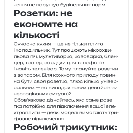
че­н­ня не пору­шує буді­вель­них норм.
Розетки: не
економте на
кількості
Сучасна кухня — це не тіль­ки плита
і холо­диль­ник. Тут пра­цю­ють мікро­хви­
льо­ва піч, муль­ти­вар­ка, каво­вар­ка, блен­
дер, тостер, заряд­ки для теле­фо­нів
і навіть теле­ві­зор. Тому пла­нуй­те розе­тки
з запа­сом. Біля кожно­го при­ла­ду повин­
на бути своя розе­тка, плюс кіль­ка уні­вер­
саль­них — на випа­док нових девай­сів чи
неспо­ді­ва­них ситуацій.
Обов’язково дізна­йтесь, яка саме розе­
тка потрі­бна для під­клю­че­н­ня вашої еле­
ктро­пли­ти — деякі моде­лі вима­га­ють три­
фа­зне підключення.
Робочий трикутник: