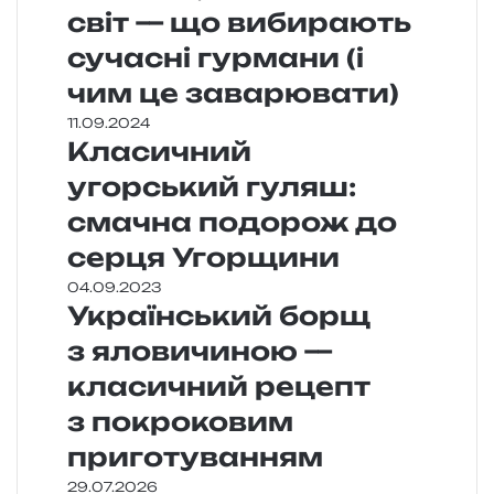
світ — що вибирають
сучасні гурмани (і
чим це заварювати)
11.09.2024
Класичний
угорський гуляш:
смачна подорож до
серця Угорщини
04.09.2023
Український борщ
з яловичиною —
класичний рецепт
з покроковим
приготуванням
29.07.2026