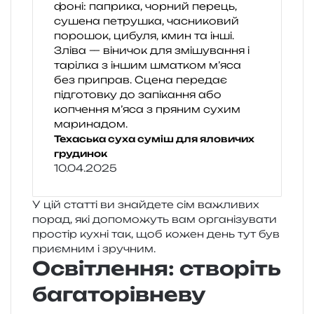
Техаська суха суміш для яловичих
грудинок
10.04.2025
У цій стат­ті ви зна­йде­те сім важли­вих
порад, які допо­мо­жуть вам орга­ні­зу­ва­ти
про­стір кухні так, щоб кожен день тут був
при­єм­ним і зручним.
Освітлення: створіть
багаторівневу