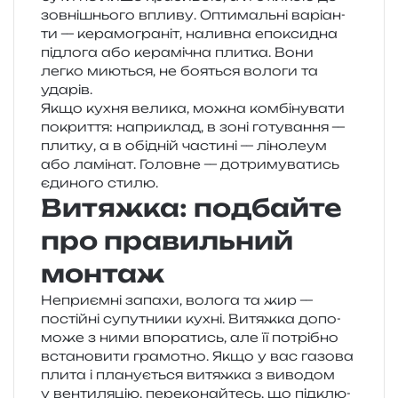
зов­ні­шньо­го впли­ву. Оптимальні варі­ан­
ти — кера­мо­гра­ніт, налив­на епо­кси­дна
під­ло­га або кера­мі­чна пли­тка. Вони
легко мию­ться, не боя­ться воло­ги та
ударів.
Якщо кухня вели­ка, можна ком­бі­ну­ва­ти
покри­т­тя: напри­клад, в зоні готу­ва­н­ня —
пли­тку, а в обі­дній части­ні — ліно­ле­ум
або ламі­нат. Головне — дотри­му­ва­тись
єди­но­го стилю.
Витяжка: подбайте
про правильний
монтаж
Неприємні запа­хи, воло­га та жир —
постій­ні супу­тни­ки кухні. Витяжка допо­
мо­же з ними впо­ра­тись, але її потрі­бно
вста­но­ви­ти гра­мо­тно. Якщо у вас газо­ва
плита і пла­ну­є­ться витяж­ка з виво­дом
у вен­ти­ля­цію, пере­ко­най­тесь, що під­клю­