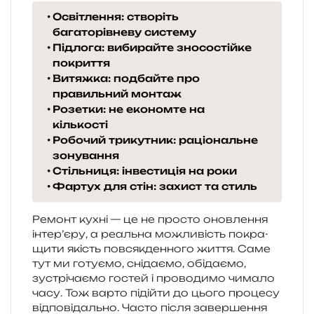
Освітлення: створіть
багаторівневу систему
Підлога: вибирайте зносостійке
покриття
Витяжка: подбайте про
правильний монтаж
Розетки: не економте на
кількості
Робочий трикутник: раціональне
зонування
Стільниця: інвестиція на роки
Фартух для стін: захист та стиль
Ремонт кухні — це не про­сто онов­ле­н­ня
інте­р’є­ру, а реаль­на можли­вість покра­
щи­ти якість пов­сяк­ден­но­го життя. Саме
тут ми готу­є­мо, сні­да­є­мо, обі­да­є­мо,
зустрі­ча­є­мо гостей і про­во­ди­мо чима­ло
часу. Тож варто піді­йти до цього про­це­су
від­по­від­аль­но. Часто після завер­ше­н­ня