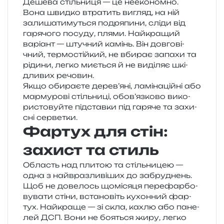
Дешева стіль­ни­ця — це нееко­ном­но.
Вона швид­ко втра­тить вигляд, на ній
зали­ша­ти­му­ться подря­пи­ни, сліди від
гаря­чо­го посу­ду, плями. Найкращий
варі­ант — шту­чний камінь. Він дов­го­ві­
чний, тер­мо­стій­кий, не вби­рає запа­хи та
ріди­ни, легко миє­ться й не виді­ляє шкі­
дли­вих речовин.
Якщо оби­ра­є­те дерев’яні, ламі­на­цій­ні або
мар­му­ро­ві стіль­ни­ці, обов’язково вико­
ри­сто­вуй­те під­став­ки під гаря­че та захи­
сні серветки.
Фартух для стін:
захист та стиль
Область над пли­тою та стіль­ни­цею —
одна з най­вра­зли­ві­ших до забру­днень.
Щоб не дове­лось щомі­ся­ця пере­фар­бо­
ву­ва­ти стіни, вста­но­віть кухон­ний фар­
тух. Найкраще — зі скла, кахлю або пане­
лей ДСП. Вони не боя­ться жиру, легко