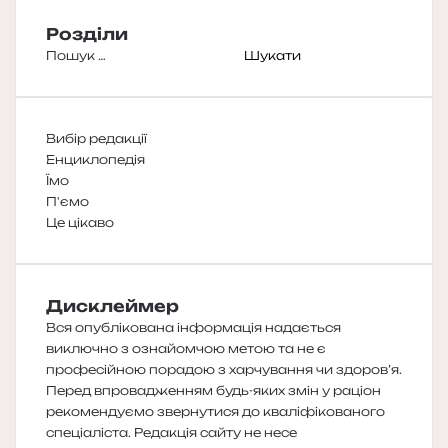
Розділи
Пошук:
Вибір редакції
Енциклопедія
Їмо
П'ємо
Це цікаво
Дисклеймер
Вся опублікована інформація надається
виключно з ознайомчою метою та не є
професійною порадою з харчування чи здоров’я.
Перед впровадженням будь-яких змін у раціон
рекомендуємо звернутися до кваліфікованого
спеціаліста. Редакція сайту не несе