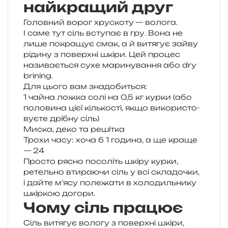
найкращий друг
Головний ворог хру­ско­ту — воло­га.
І саме тут сіль всту­пає в гру. Вона не
лише покра­щує смак, а й витя­гує зайву
ріди­ну з поверх­ні шкіри. Цей про­цес
нази­ва­є­ться сухе мари­ну­ва­н­ня або dry
brining.
Для цього вам знадобиться:
1 чайна ложка солі на 0,5 кг курки (або
поло­ви­на цієї кіль­ко­сті, якщо вико­ри­сто­
ву­є­те дрі­бну сіль)
Миска, деко та решітка
Трохи часу: хоча б 1 годи­на, а ще краще
— 24
Просто рясно посо­літь шкіру курки,
ретель­но вти­ра­ю­чи сіль у всі скла­до­чки,
і дайте м’ясу поле­жа­ти в холо­диль­ни­ку
шкір­кою догори.
Чому сіль працює
Сіль витя­гує воло­гу з поверх­ні шкіри,