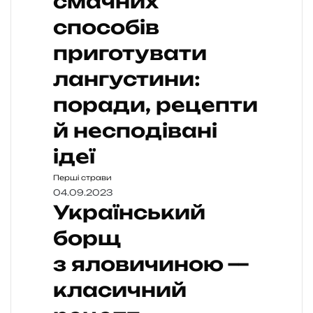
смачних
способів
приготувати
лангустини:
поради, рецепти
й несподівані
ідеї
Перші страви
04.09.2023
Український
борщ
з яловичиною —
класичний