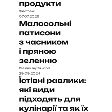
продукти
Заготовки
07.07.2026
Малосольні
патисони
з часником
і пряною
зеленню
Все про їжу та напої
29.09.2024
Їстівні равлики:
які види
підходять для
кулінарії та як їх