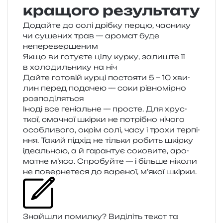
кращого результату
Додайте до солі дріб­ку перцю, часни­ку
чи суше­них трав — аро­мат буде
неперевершеним
Якщо ви готу­є­те цілу курку, зали­ште її
в холо­диль­ни­ку на ніч
Дайте гото­вій курці посто­я­ти 5 – 10 хви­
лин перед пода­чею — соки рів­но­мір­но
розподіляться
Іноді все гені­аль­не — про­сте. Для хрус­
ткої, сма­чної шкір­ки не потрі­бно нічо­го
осо­бли­во­го, окрім солі, часу і трохи тер­пі­
н­ня. Такий під­хід не тіль­ки робить шкір­ку
іде­аль­ною, а й гаран­тує соко­ви­те, аро­
ма­тне м’ясо. Спробуйте — і біль­ше ніко­ли
не повер­не­те­ся до варе­ної, м’якої шкірки.
Знайшли помил­ку? Виділіть текст та