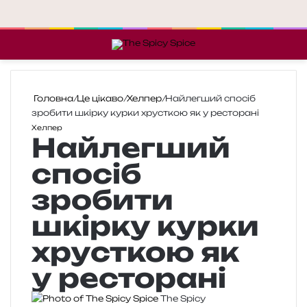
Меню
П
Головна
/
Це цікаво
/
Хелпер
/
Найлегший спосіб
зробити шкірку курки хрусткою як у ресторанi
Хелпер
Найлегший
спосіб
зробити
шкірку курки
хрусткою як
у ресторанi
The Spicy