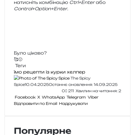
нати­сніть ком­бі­на­цію
Ctrl+Enter
або
Control+Option+Enter
.
Було цікаво?
🥰
🤢
Теги
їмо
рецепти із курки
хелпер
The Spicy
Spice
10.04.2025
Останнє оновлення: 14.09.2025
0
211
Хвилин на читання: 2
Facebook
X
WhatsApp
Telegram
Viber
Відправити по Email
Надрукувати
Популярне