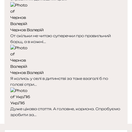
Чернов Валерій
От скільки не читаю суперечки про правильний
борщ, а в кожні...
Чернов Валерій
Я колись у селі в дитинстві за таке взагалі б по
голові отри...
УкрЛіб
Дуже цікава стаття. А головне, корисна. Спробуємо
зробити за...