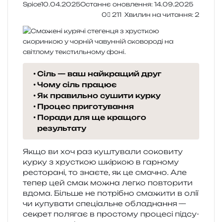
Spice
10.04.2025
Останнє оновлення: 14.09.2025
0
211
Хвилин на читання: 2
Сіль — ваш найкращий друг
Чому сіль працює
Як правильно сушити курку
Процес приготування
Поради для ще кращого
результату
Якщо ви хоч раз кушту­ва­ли соко­ви­ту
курку з хрус­ткою шкір­кою в гар­но­му
ресто­ра­ні, то зна­є­те, як це сма­чно. Але
тепер цей смак можна легко повто­ри­ти
вдома. Більше не потрі­бно сма­жи­ти в олії
чи купу­ва­ти спе­ці­аль­не обла­дна­н­ня —
секрет поля­гає в про­сто­му про­це­сі під­су­