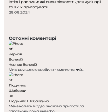
Їстівні равлики: які види підходять для кулінарії
та як їх приготувати
29.09.2024
Попередня
сторінка
Наступна
сторінка
Останні коментарі
Чернов Валерій
Ми з дружиною зробили – сма-ко-та! ❤️👍...
Людмила Шабардина
Мене колись в Одесі знайома пригостила
справжнім домашнім фо...