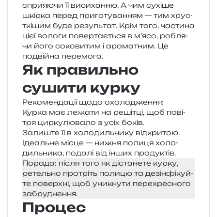
спри­я­ю­чи її виси­хан­ню. А чим сухі­ше
шкір­ка перед при­го­ту­ва­н­ням — тим хрус­
ткі­шим буде резуль­тат. Крім того, части­на
цієї воло­ги повер­та­є­ться в м’ясо, робля­
чи його соко­ви­тим і аро­ма­тним. Це
подвій­на перемога.
Як правильно
сушити курку
Рекомендації щодо охолодження:
Курка має лежа­ти на реші­тці, щоб пові­
тря цир­ку­лю­ва­ло з усіх боків.
Залиште її в холо­диль­ни­ку відкритою.
Ідеальне місце — нижня поли­ця холо­
диль­ни­ка, пода­лі від інших продуктів.
Порада: після того як діста­не­те курку,
ретель­но про­тріть поли­цю та дезін­фі­куй­
те поверх­ні, щоб уни­кну­ти пере­хре­сно­го
забруднення.
Процес