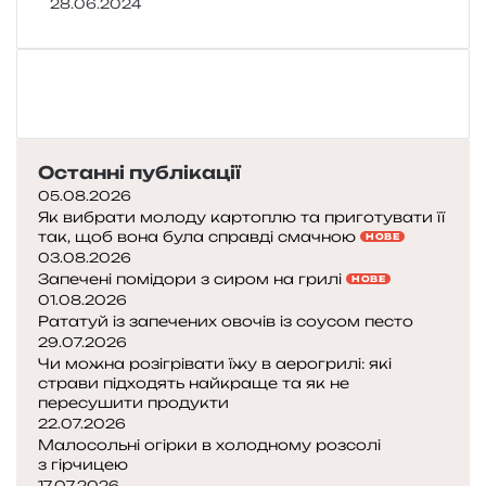
28.06.2024
Останні публікації
05.08.2026
Як вибрати молоду картоплю та приготувати її
так, щоб вона була справді смачною
НОВЕ
03.08.2026
Запечені помідори з сиром на грилі
НОВЕ
01.08.2026
Рататуй із запечених овочів із соусом песто
29.07.2026
Чи можна розігрівати їжу в аерогрилі: які
страви підходять найкраще та як не
пересушити продукти
22.07.2026
Малосольні огірки в холодному розсолі
з гірчицею
17.07.2026