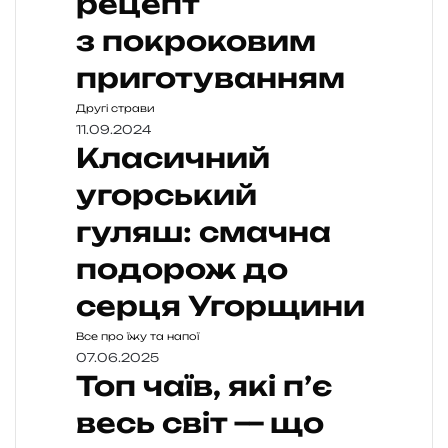
рецепт
з покроковим
приготуванням
Другі страви
11.09.2024
Класичний
угорський
гуляш: смачна
подорож до
серця Угорщини
Все про їжу та напої
07.06.2025
Топ чаїв, які п’є
весь світ — що