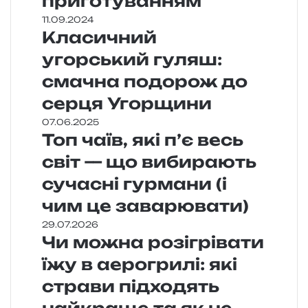
приготуванням
11.09.2024
Класичний
угорський гуляш:
смачна подорож до
серця Угорщини
07.06.2025
Топ чаїв, які п’є весь
світ — що вибирають
сучасні гурмани (і
чим це заварювати)
29.07.2026
Чи можна розігрівати
їжу в аерогрилі: які
страви підходять