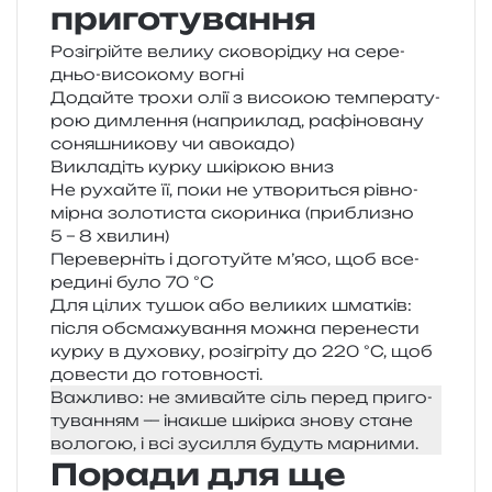
приготування
Розігрійте вели­ку ско­во­рід­ку на сере­
дньо-висо­ко­му вогні
Додайте трохи олії з висо­кою тем­пе­ра­ту­
рою дим­ле­н­ня (напри­клад, рафі­но­ва­ну
соня­шни­ко­ву чи авокадо)
Викладіть курку шкір­кою вниз
Не рухай­те її, поки не утво­ри­ться рів­но­
мір­на золо­ти­ста ско­рин­ка (при­бли­зно
5 – 8 хвилин)
Переверніть і дого­туй­те м’ясо, щоб все­
ре­ди­ні було 70 °C
Для цілих тушок або вели­ких шма­тків:
після обсма­жу­ва­н­ня можна пере­не­сти
курку в духов­ку, розі­грі­ту до 220 °C, щоб
дове­сти до готовності.
Важливо: не зми­вай­те сіль перед при­го­
ту­ва­н­ням — іна­кше шкір­ка знову стане
воло­гою, і всі зуси­л­ля будуть марними.
Поради для ще