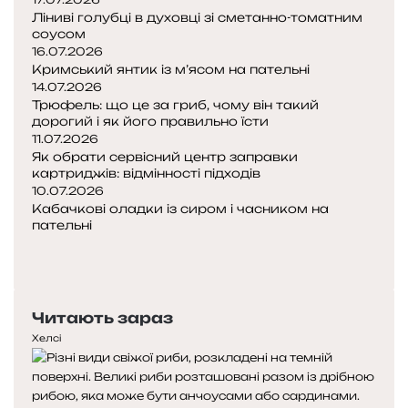
Ліниві голубці в духовці зі сметанно-томатним
соусом
16.07.2026
Кримський янтик із м’ясом на пательні
14.07.2026
Трюфель: що це за гриб, чому він такий
дорогий і як його правильно їсти
11.07.2026
Як обрати сервісний центр заправки
картриджів: відмінності підходів
10.07.2026
Кабачкові оладки із сиром і часником на
пательні
Попередня
сторінка
Наступна
сторінка
Читають зараз
Хелсі