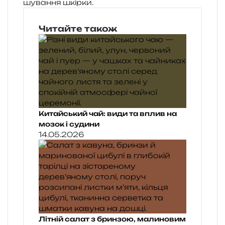
шу­ва­н­ня шкірки.
Читайте також
Китайський чай: види та вплив на
мозок і судини
14.05.2026
Літній салат з бринзою, малиновим