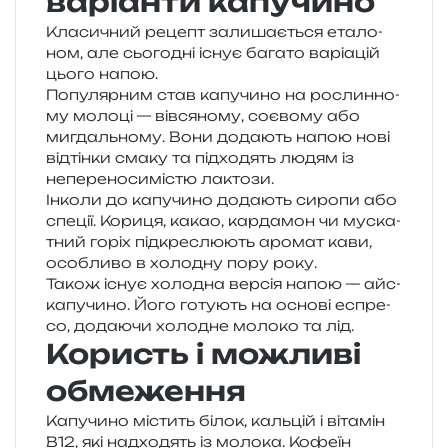
варіанти капучино
Класичний рецепт зали­ша­є­ться ета­ло­
ном, але сьо­го­дні існує бага­то варі­а­цій
цього напою.
Популярним став капу­чи­но на рослин­но­
му моло­ці — вів­ся­но­му, соє­во­му або
мигдаль­но­му. Вони дода­ють напою нові
від­тін­ки смаку та під­хо­дять людям із
непе­ре­но­си­мі­стю лактози.
Інколи до капу­чи­но дода­ють сиро­пи або
спе­ції. Кориця, какао, кар­да­мон чи муска­
тний горіх під­кре­слю­ють аро­мат кави,
осо­бли­во в холо­дну пору року.
Також існує холо­дна вер­сія напою — айс-
капу­чи­но. Його готу­ють на осно­ві еспре­
со, дода­ю­чи холо­дне моло­ко та лід.
Користь і можливі
обмеження
Капучино містить білок, каль­цій і віта­мін
B12, які над­хо­дять із моло­ка. Кофеїн