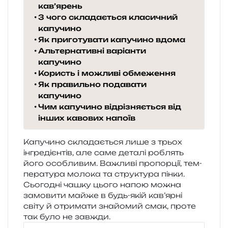
кав’ярень
З чого складається класичний
капучино
Як приготувати капучино вдома
Альтернативні варіанти
капучино
Користь і можливі обмеження
Як правильно подавати
капучино
Чим капучино відрізняється від
інших кавових напоїв
Капучино скла­да­є­ться лише з трьох
інгре­ді­єн­тів, але саме дета­лі роблять
його осо­бли­вим. Важливі про­пор­ції, тем­
пе­ра­ту­ра моло­ка та стру­кту­ра пінки.
Сьогодні чашку цього напою можна
замо­ви­ти майже в будь-якій кав’ярні
світу й отри­ма­ти зна­йо­мий смак, проте
так було не завжди.