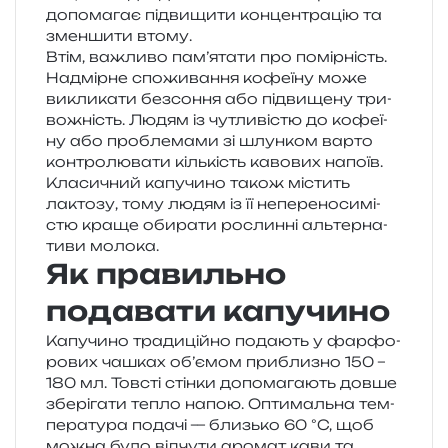
допо­ма­гає під­ви­щи­ти кон­цен­тра­цію та
змен­ши­ти втому.
Втім, важли­во пам’ятати про помір­ність.
Надмірне спо­жи­ва­н­ня кофе­ї­ну може
викли­ка­ти без­со­н­ня або під­ви­ще­ну три­
во­жність. Людям із чутли­ві­стю до кофе­ї­
ну або про­бле­ма­ми зі шлун­ком варто
кон­тро­лю­ва­ти кіль­кість каво­вих напоїв.
Класичний капу­чи­но також містить
лакто­зу, тому людям із її непе­ре­но­си­мі­
стю краще оби­ра­ти рослин­ні аль­тер­на­
ти­ви молока.
Як правильно
подавати капучино
Капучино тра­ди­цій­но пода­ють у фар­фо­
ро­вих чашках об’ємом при­бли­зно 150 –
180 мл. Товсті стін­ки допо­ма­га­ють довше
збе­рі­га­ти тепло напою. Оптимальна тем­
пе­ра­ту­ра пода­чі — близь­ко 60 °C, щоб
можна було від­чу­ти аро­мат кави та