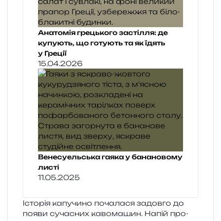
Анатомія грецького застілля: де
купують, що готують та як їдять
у Греції
15.04.2026
Венесуельська гаяка у банановому
листі
11.05.2025
Історія капу­чи­но поча­ла­ся задов­го до
появи суча­сних каво­ма­шин. Напій про­