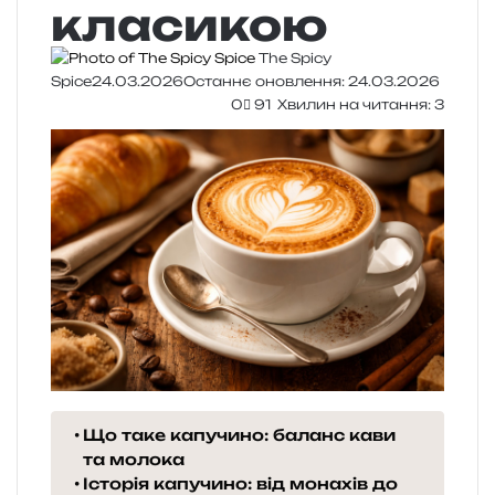
класикою
The Spicy
Spice
24.03.2026
Останнє оновлення: 24.03.2026
0
91
Хвилин на читання: 3
Що таке капучино: баланс кави
та молока
Історія капучино: від монахів до