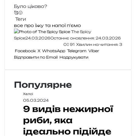
Було цікаво?
🥰
🤢
Теги
все про їжу та напої
п'ємо
The Spicy
Spice
24.03.2026
Останнє оновлення: 24.03.2026
0
91
Хвилин на читання: 3
Facebook
X
WhatsApp
Telegram
Viber
Відправити по Email
Надрукувати
Популярне
Хелсі
05.03.2024
9 видів нежирної
риби, яка
ідеально підійде