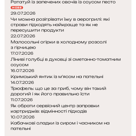
Рататуй із запечених овочів із соусом песто
НОВЕ
29.07.2026
Чи можна розігрівати їжу в аерогрилі: які
страви підходять найкраще та як не
пересушити продукти
22.07.2026
Малосольні огірки в холодному розсолі
з гірчицею
17.07.2026
Ліниві голубці в духовці зі сметанно-томатним
соусом
16.07.2026
Кримський янтик із м’ясом на пательні
14.07.2026
Трюфель: що це за гриб, чому він такий
дорогий і як його правильно їсти
11.07.2026
Як обрати сервісний центр заправки
картриджів: відмінності підходів
10.07.2026
Кабачкові оладки із сиром і часником на
пательні
Попередня