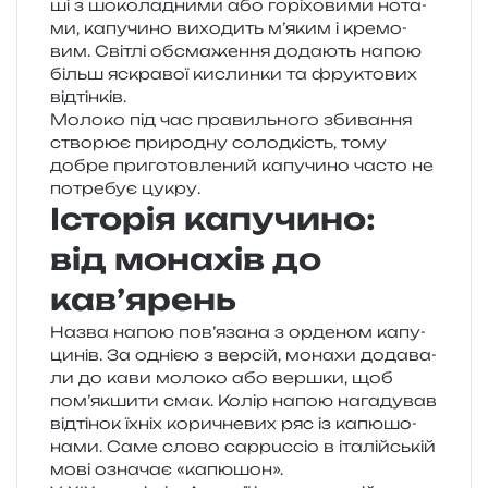
ші з шоко­ла­дни­ми або горі­хо­ви­ми нота­
ми, капу­чи­но вихо­дить м’яким і кре­мо­
вим. Світлі обсма­же­н­ня дода­ють напою
більш яскра­вої кислин­ки та фру­кто­вих
відтінків.
Молоко під час пра­виль­но­го зби­ва­н­ня
ство­рює при­ро­дну солод­кість, тому
добре при­го­тов­ле­ний капу­чи­но часто не
потре­бує цукру.
Історія капучино:
від монахів до
кав’ярень
Назва напою пов’язана з орде­ном капу­
ци­нів. За одні­єю з вер­сій, мона­хи дода­ва­
ли до кави моло­ко або вер­шки, щоб
пом’якшити смак. Колір напою нага­ду­вав
від­ті­нок їхніх кори­чне­вих ряс із капю­шо­
на­ми. Саме слово cappuccio в іта­лій­ській
мові озна­чає «капю­шон».