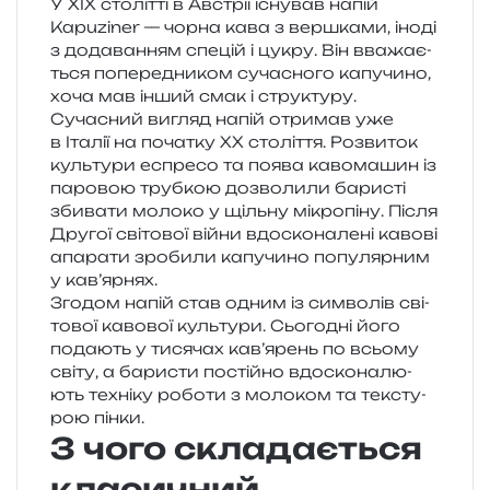
У XIX сто­літ­ті в Австрії існу­вав напій
Kapuziner — чорна кава з вер­шка­ми, іноді
з дода­ва­н­ням спе­цій і цукру. Він вва­жа­є­
ться попе­ре­дни­ком суча­сно­го капу­чи­но,
хоча мав інший смак і структуру.
Сучасний вигляд напій отри­мав уже
в Італії на поча­тку XX сто­лі­т­тя. Розвиток
куль­ту­ри еспре­со та поява каво­ма­шин із
паро­вою труб­кою дозво­ли­ли бари­сті
зби­ва­ти моло­ко у щіль­ну мікро­пі­ну. Після
Другої сві­то­вої війни вдо­ско­на­ле­ні каво­ві
апа­ра­ти зро­би­ли капу­чи­но попу­ляр­ним
у кав’ярнях.
Згодом напій став одним із сим­во­лів сві­
то­вої каво­вої куль­ту­ри. Сьогодні його
пода­ють у тися­чах кав’ярень по всьо­му
світу, а бари­сти постій­но вдо­ско­на­лю­
ють техні­ку робо­ти з моло­ком та текс­ту­
рою пінки.
З чого складається
класичний