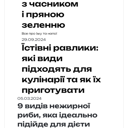
з часником
і пряною
зеленню
Все про їжу та напої
29.09.2024
Їстівні равлики:
які види
підходять для
кулінарії та як їх
приготувати
05.03.2024
9 видів нежирної
риби, яка ідеально
підійде для дієти