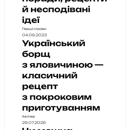
й несподівані
ідеї
Перші страви
04.09.2023
Український
борщ
з яловичиною —
класичний
рецепт
з покроковим
приготуванням
Хелпер
29.07.2026