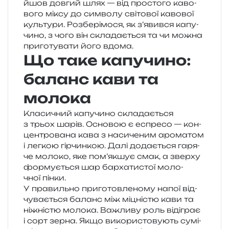
йшов дов­гий шлях — від про­сто­го каво­
во­го міксу до сим­во­лу сві­то­вої каво­вої
куль­ту­ри. Розберімося, як з’явився капу­
чи­но, з чого він скла­да­є­ться та чи можна
при­го­ту­ва­ти його вдома.
Що таке капучино:
баланс кави та
молока
Класичний капу­чи­но скла­да­є­ться
з трьох шарів. Основою є еспре­со — кон­
цен­тро­ва­на кава з наси­че­ним аро­ма­том
і лег­кою гір­чин­кою. Далі дода­є­ться гаря­
че моло­ко, яке пом’якшує смак, а звер­ху
фор­му­є­ться шар бар­ха­ти­стої моло­
чної пінки.
У пра­виль­но при­го­тов­ле­но­му напої від­
чу­ва­є­ться баланс між міцні­стю кави та
ніжні­стю моло­ка. Важливу роль віді­грає
і сорт зерна. Якщо вико­ри­сто­ву­ють сумі­