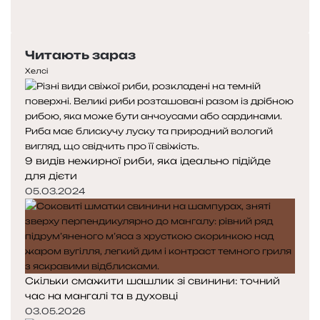
сторінка
Наступна
сторінка
Читають зараз
Хелсі
9 видів нежирної риби, яка ідеально підійде
для дієти
05.03.2024
Скільки смажити шашлик зі свинини: точний
час на мангалі та в духовці
03.05.2026