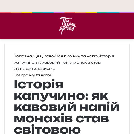
Меню
П
Головна
/
Це цікаво
/
Все про їжу та напої
/
Історія
капучино: як кавовий напій монахів став
світовою класикою
Все про їжу та напої
Історія
капучино: як
кавовий напій
монахів став
світовою