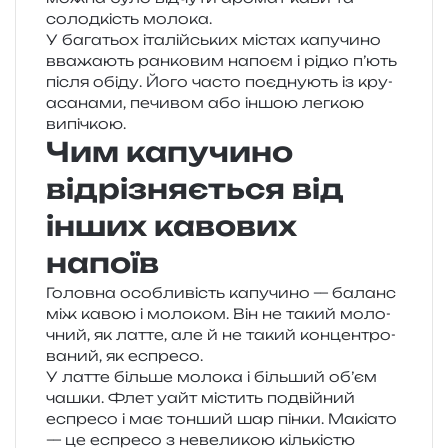
солод­кість молока.
У бага­тьох іта­лій­ських містах капу­чи­но
вва­жа­ють ран­ко­вим напо­єм і рідко п’ють
після обіду. Його часто поєд­ну­ють із кру­
а­са­на­ми, печи­вом або іншою лег­кою
випічкою.
Чим капучино
відрізняється від
інших кавових
напоїв
Головна осо­бли­вість капу­чи­но — баланс
між кавою і моло­ком. Він не такий моло­
чний, як латте, але й не такий кон­цен­тро­
ва­ний, як еспресо.
У латте біль­ше моло­ка і біль­ший об’єм
чашки. Флет уайт містить подвій­ний
еспре­со і має тон­ший шар пінки. Макіато
— це еспре­со з неве­ли­кою кіль­кі­стю