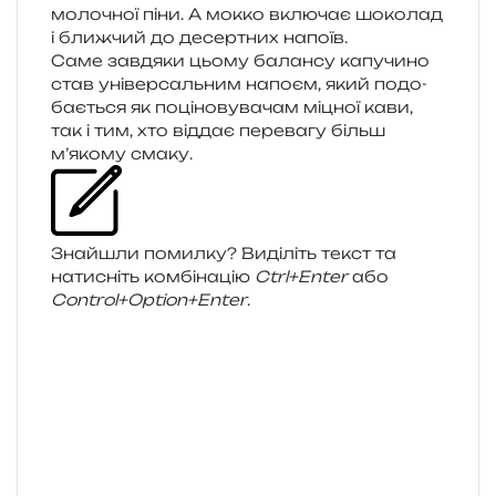
моло­чної піни. А мокко вклю­чає шоко­лад
і ближ­чий до десер­тних напоїв.
Саме зав­дя­ки цьому балан­су капу­чи­но
став уні­вер­саль­ним напо­єм, який подо­
ба­є­ться як поці­но­ву­ва­чам міцної кави,
так і тим, хто від­дає пере­ва­гу більш
м’якому смаку.
Знайшли помил­ку? Виділіть текст та
нати­сніть ком­бі­на­цію
Ctrl+Enter
або
Control+Option+Enter
.