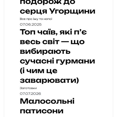
подорож до
серця Угорщини
Все про їжу та напої
07.06.2025
Топ чаїв, які п’є
весь світ — що
вибирають
сучасні гурмани
(і чим це
заварювати)
Заготовки
07.07.2026
Малосольні
патисони