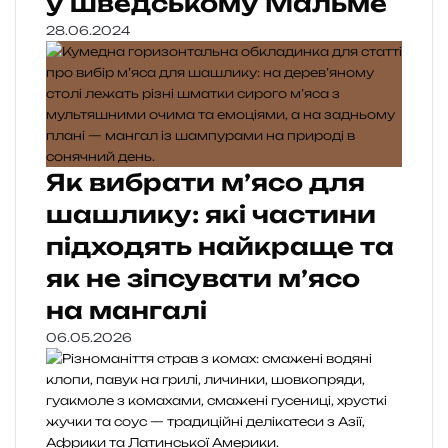
у шведському Мальме
28.06.2024
Як вибрати м’ясо для
шашлику: які частини
підходять найкраще та
як не зіпсувати м’ясо
на мангалі
06.05.2026