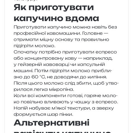
Як приготувати
капучино вдома
Приготувати капу­чи­но можна навіть без
про­фе­сій­ної каво­ма­ши­ни. Головне —
отри­ма­ти міцну осно­ву та пра­виль­но
піді­грі­ти молоко.
Спочатку потрі­бно при­го­ту­ва­ти еспре­со
або кон­цен­тро­ва­ну каву — напри­клад,
у гей­зер­ній каво­вар­ці чи капсуль­ній
маши­ні. Потім піді­грі­ти моло­ко при­бли­
зно до 60 °C, не дово­дя­чи до кипі­н­ня.
Після цього моло­ко слід збити, щоб утво­
ри­ла­ся легка мікропіна.
Коли всі ком­по­нен­ти гото­ві, гаря­че моло­
ко повіль­но вли­ва­ють у чашку з еспре­со.
Напій набу­ває м’якої текс­ту­ри, а звер­ху
фор­му­є­ться шар пінки.
Альтернативні