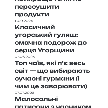
пересушити
продукти
11.09.2024
Класичний
угорський гуляш:
смачна подорож до
серця Угорщини
07.06.2025
Топ чаїв, які п’є весь
світ — що вибирають
сучасні гурмани (і
чим це заварювати)
07.07.2026
Малосольні
патисони з часником