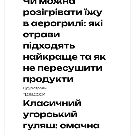
Чи можна
розігрівати їжу
в аерогрилі: які
страви
підходять
найкраще та як
не пересушити
продукти
Другі страви
11.09.2024
Класичний
угорський
гуляш: смачна