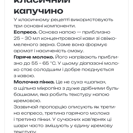
капучино
У кла­си­чно­му реце­пті вико­ри­сто­ву­ють
три основ­ні компоненти.
Еспресо.
Основа напою — при­бли­зно
25 – 30 мл кон­цен­тро­ва­ної кави зі сві­жо­
ме­ле­но­го зерна. Саме вона фор­мує
аро­мат і наси­че­ність смаку.
Гаряче моло­ко.
Його нагрі­ва­ють при­бли­
зно до 55 – 65 °C. У цьому діа­па­зо­ні моло­
ко стає солод­шим і добре поєд­ну­є­ться
з кавою.
Молочна пінка.
Це не суха «шапка»,
а щіль­на мікро­пі­на з дуже дрі­бни­ми буль­
ба­шка­ми, яка робить текс­ту­ру напою
кремовою.
Зазвичай про­пор­цію опи­су­ють як тре­ти­
на еспре­со, тре­ти­на гаря­чо­го моло­ка
і тре­ти­на пінки. У суча­сних кав’ярнях ці
шари часто змі­шу­ють у єдину кре­мо­ву
текстуру.