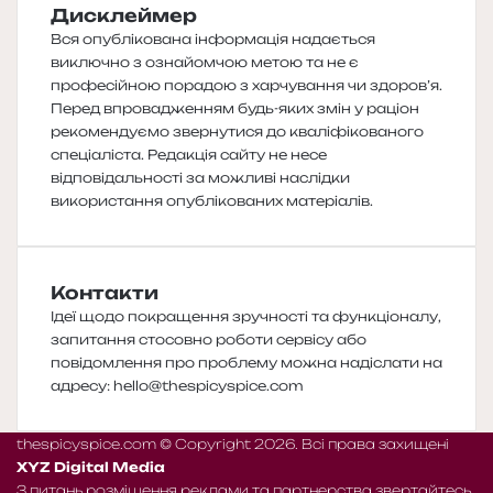
Дисклеймер
Вся опублікована інформація надається
виключно з ознайомчою метою та не є
професійною порадою з харчування чи здоров’я.
Перед впровадженням будь-яких змін у раціон
рекомендуємо звернутися до кваліфікованого
спеціаліста. Редакція сайту не несе
відповідальності за можливі наслідки
використання опублікованих матеріалів.
Контакти
Ідеї щодо покращення зручності та функціоналу,
запитання стосовно роботи сервісу або
повідомлення про проблему можна надіслати на
адресу:
hello@thespicyspice.com
thespicyspice.com © Copyright 2026. Всі права захищені
XYZ Digital Media
З питань розміщення реклами та партнерства звертайтесь