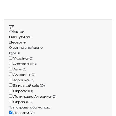
у
к
:
Фільтри
Скинути всі
×
Десерти
×
0
запис знайдено
Кухня
Україна
(
0
)
Австралія
(
0
)
Азія
(
0
)
Америка
(
0
)
Африка
(
0
)
Близький схід
(
0
)
Європа
(
0
)
Латинська Америка
(
0
)
Євразія
(
0
)
Тип страви або напою
Десерти
(
0
)