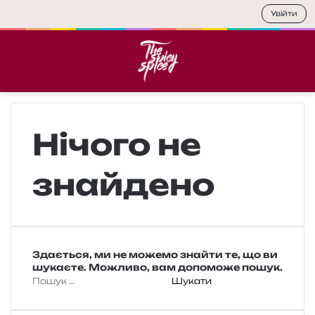
Увійти
Меню
П
Нічого не
знайдено
Здається, ми не можемо знайти те, що ви
шукаєте. Можливо, вам допоможе пошук.
П
о
ш