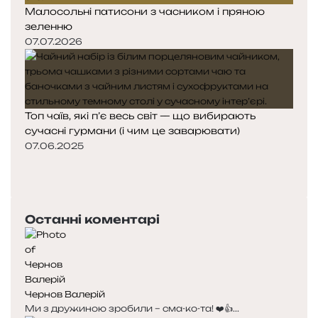
Малосольні патисони з часником і пряною
зеленню
07.07.2026
Топ чаїв, які п’є весь світ — що вибирають
сучасні гурмани (і чим це заварювати)
07.06.2025
П
о
Н
п
а
е
с
Останні коментарі
р
т
е
у
д
п
н
н
я
а
Чернов Валерій
с
с
Ми з дружиною зробили – сма-ко-та! ❤️👍...
т
т