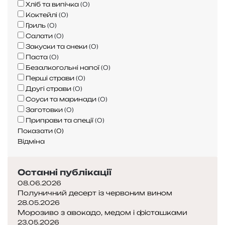
Хліб та випічка
(
0
)
Коктейлі
(
0
)
Гриль
(
0
)
Салати
(
0
)
Закуски та снеки
(
0
)
Паста
(
0
)
Безалкогольні напої
(
0
)
Перші страви
(
0
)
Другі страви
(
0
)
Соуси та маринади
(
0
)
Заготовки
(
0
)
Приправи та спеції
(
0
)
Показати
(
0
)
Відміна
Останні публікації
08.06.2026
Полуничний десерт із червоним вином
28.05.2026
Морозиво з авокадо, медом і фісташками
23.05.2026