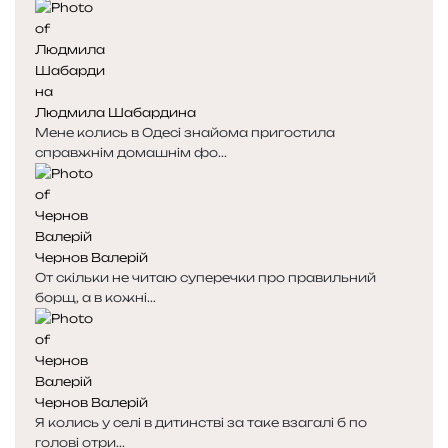
о
о
р
р
і
і
н
н
к
к
Людмила Шабардина
а
а
Мене колись в Одесі знайома пригостила
справжнім домашнім фо...
Чернов Валерій
От скільки не читаю суперечки про правильний
борщ, а в кожні...
Чернов Валерій
Я колись у селі в дитинстві за таке взагалі б по
голові отри...