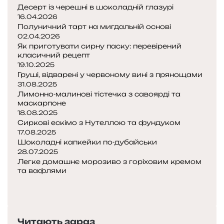
Десерт із черешні в шоколадній глазурі
16.04.2026
Полуничний тарт на мигдальній основі
02.04.2026
Як приготувати сирну паску: перевірений
класичний рецепт
19.10.2025
Груші, відварені у червоному вині з прянощами
31.08.2025
Лимонно-малинові тістечка з савоярді та
маскарпоне
18.08.2025
Сиркові ескімо з Нутеллою та фундуком
17.08.2025
Шоколадні капкейки по-дубайськи
28.07.2025
Легке домашнє морозиво з горіховим кремом
та вафлями
П
о
Н
п
а
е
с
Читають зараз
р
т