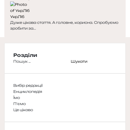
УкрЛіб
Дуже цікава стаття. А головне, корисна. Спробуємо
зробити за...
Розділи
Пошук:
Вибір редакції
Енциклопедія
Їмо
П'ємо
Це цікаво