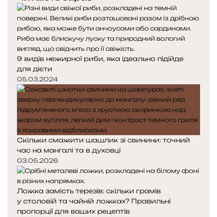
е
у
д
п
н
н
я
а
с
с
9 видів нежирної риби, яка ідеально підійде
т
т
для дієти
о
о
05.03.2024
р
р
і
і
н
н
к
к
а
а
Скільки смажити шашлик зі свинини: точний
час на мангалі та в духовці
03.05.2026
Ложка замість терезів: скільки грамів
у столовій та чайній ложках? Правильні
пропорції для ваших рецептів