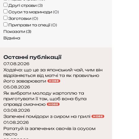
Другі страви
(
3
)
Соуси та маринади
(
0
)
Заготовки
(
0
)
Приправи та спеції
(
0
)
Показати
(
3
)
Відміна
Останні публікації
07.08.2026
Ходзіча: що це за японський чай, чим він
відрізняється від матчі та як правильно
його заварювати
НОВЕ
05.08.2026
Як вибрати молоду картоплю та
приготувати її так, щоб вона була
справді смачною
НОВЕ
03.08.2026
Запечені помідори з сиром на грилі
НОВЕ
01.08.2026
Рататуй із запечених овочів із соусом
песто