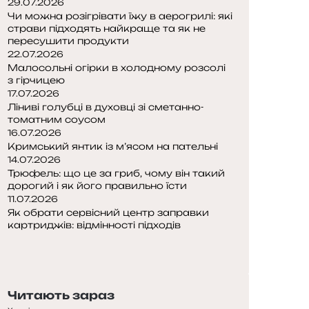
29.07.2026
Чи можна розігрівати їжу в аерогрилі: які
страви підходять найкраще та як не
пересушити продукти
22.07.2026
Малосольні огірки в холодному розсолі
з гірчицею
17.07.2026
Ліниві голубці в духовці зі сметанно-
томатним соусом
16.07.2026
Кримський янтик із м’ясом на пательні
14.07.2026
Трюфель: що це за гриб, чому він такий
дорогий і як його правильно їсти
11.07.2026
Як обрати сервісний центр заправки
картриджів: відмінності підходів
П
о
Н
п
а
е
с
Читають зараз
р
т