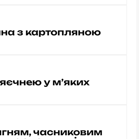
на з картопляною
яєчнею у м’яких
ягням, часниковим