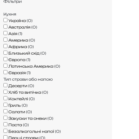
Фільтри
Кухня
Україна
(
0
)
Австралія
(
0
)
Азія
(
1
)
Америка
(
0
)
Африка
(
0
)
Близький схід
(
0
)
Європа
(
1
)
Латинська Америка
(
0
)
Євразія
(
1
)
Тип страви або напою
Десерти
(
0
)
Хліб та випічка
(
0
)
Коктейлі
(
0
)
Гриль
(
0
)
Салати
(
0
)
Закуски та снеки
(
0
)
Паста
(
0
)
Безалкогольні напої
(
0
)
Перші страви
(
0
)