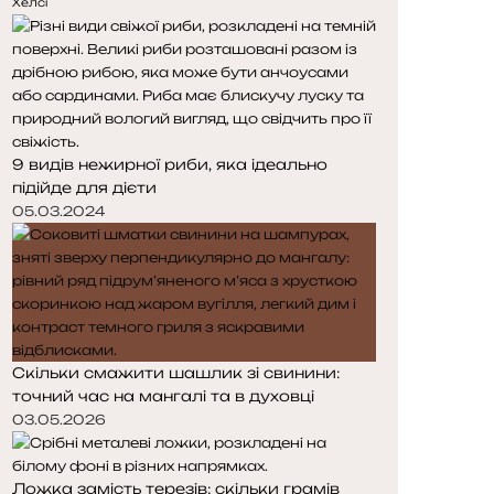
е
у
Хелсі
д
п
н
н
я
а
с
с
т
т
о
о
9 видів нежирної риби, яка ідеально
р
р
підійде для дієти
і
і
н
н
05.03.2024
к
к
а
а
Скільки смажити шашлик зі свинини:
точний час на мангалі та в духовці
03.05.2026
Ложка замість терезів: скільки грамів