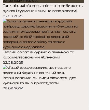
Топ чаїв, які п’є весь світ — що вибирають
сучасні гурмани (і чим це заварювати)
07.06.2025
Теплий салат із курячою печінкою та
карамелізованими яблуками
22.08.2025
Їстівні равлики: які види підходять для
кулінарії та як їх приготувати
29.09.2024
П
о
Н
п
а
е
с