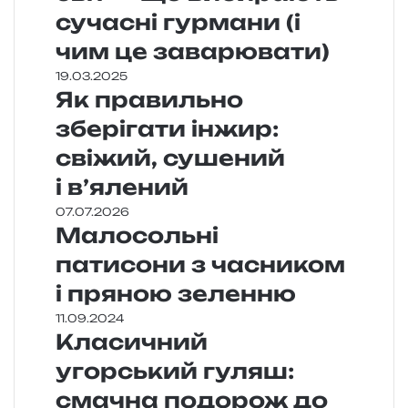
сучасні гурмани (і
чим це заварювати)
19.03.2025
Як правильно
зберігати інжир:
свіжий, сушений
і в’ялений
07.07.2026
Малосольні
патисони з часником
і пряною зеленню
11.09.2024
Класичний
угорський гуляш:
смачна подорож до