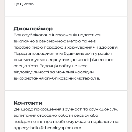
Це цікаво
Дисклеймер
Вся опублікована інформація надається
виключно з ознайомчою метою та не є
професійною порадою з харчування чи здоров’я.
Перед впровадженням будь-яких змін у раціон
рекомендуємо звернутися до кваліфікованого
спеціаліста. Редакція сайту не несе
відповідальності за можливі наслідки
використання опублікованих матеріалів.
Контакти
Ідеї щодо покращення зручності та функціоналу,
запитання стосовно роботи сервісу або
повідомлення про проблему можна надіслати на
адресу:
hello@thespicyspice.com