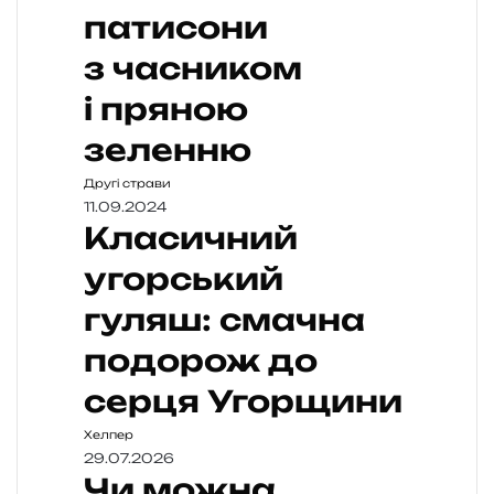
патисони
з часником
і пряною
зеленню
Другі страви
11.09.2024
Класичний
угорський
гуляш: смачна
подорож до
серця Угорщини
Хелпер
29.07.2026
Чи можна