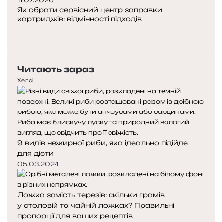
11.07.2026
Як обрати сервісний центр заправки
картриджів: відмінності підходів
Попередня
сторінка
Наступна
сторінка
Читають зараз
Хелсі
9 видів нежирної риби, яка ідеально підійде
для дієти
05.03.2024
Ложка замість терезів: скільки грамів
у столовій та чайній ложках? Правильні
пропорції для ваших рецептів