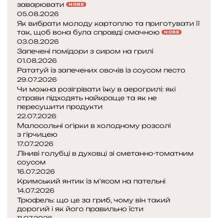
заварювати
НОВЕ
05.08.2026
Як вибрати молоду картоплю та приготувати її
так, щоб вона була справді смачною
НОВЕ
03.08.2026
Запечені помідори з сиром на грилі
01.08.2026
Рататуй із запечених овочів із соусом песто
29.07.2026
Чи можна розігрівати їжу в аерогрилі: які
страви підходять найкраще та як не
пересушити продукти
22.07.2026
Малосольні огірки в холодному розсолі
з гірчицею
17.07.2026
Ліниві голубці в духовці зі сметанно-томатним
соусом
16.07.2026
Кримський янтик із м’ясом на пательні
14.07.2026
Трюфель: що це за гриб, чому він такий
дорогий і як його правильно їсти