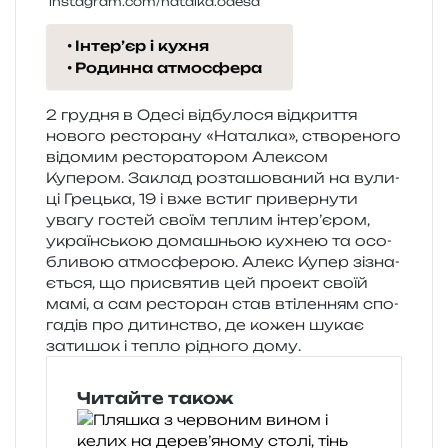
instagram.com/natalka.odesa
Інтер’єр і кухня
Родинна атмосфера
2 гру­дня в Одесі від­бу­ло­ся від­кри­т­тя
ново­го ресто­ра­ну «Наталка», ство­ре­но­го
відо­мим ресто­ра­то­ром Алексом
Купером. Заклад роз­та­шо­ва­ний на вули­
ці Грецька, 19 і вже встиг при­вер­ну­ти
увагу гостей своїм теплим інтер’єром,
укра­їн­ською дома­шньою кухнею та осо­
бли­вою атмо­сфе­рою. Алекс Купер зізна­
є­ться, що при­свя­тив цей про­ект своїй
мамі, а сам ресто­ран став вті­ле­н­ням спо­
га­дів про дитин­ство, де кожен шукає
зати­шок і тепло рідно­го дому.
Читайте також