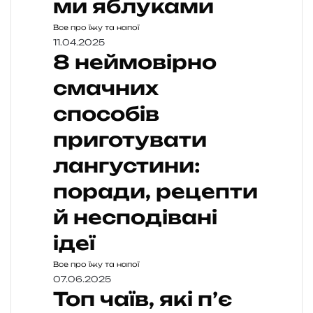
ми яблуками
Все про їжу та напої
11.04.2025
8 неймовірно
смачних
способів
приготувати
лангустини:
поради, рецепти
й несподівані
ідеї
Все про їжу та напої
07.06.2025
Топ чаїв, які п’є