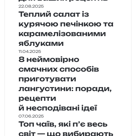
22.08.2025
Теплий салат із
курячою печінкою та
карамелізованими
яблуками
11.04.2025
8 неймовірно
смачних способів
приготувати
лангустини: поради,
рецепти
й несподівані ідеї
07.06.2025
Топ чаїв, які п’є весь
світ — що вибирають