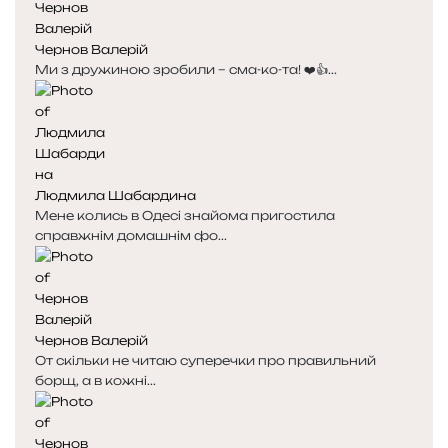
Чернов Валерій
Ми з дружиною зробили – сма-ко-та! ❤️👍...
Людмила Шабардина
Мене колись в Одесі знайома пригостила
справжнім домашнім фо...
Чернов Валерій
От скільки не читаю суперечки про правильний
борщ, а в кожні...