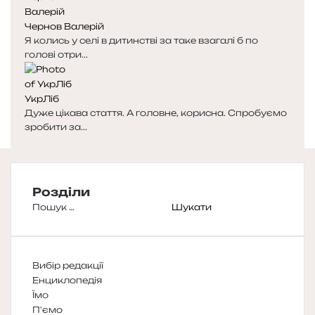
Чернов Валерій
Я колись у селі в дитинстві за таке взагалі б по
голові отри...
УкрЛіб
Дуже цікава стаття. А головне, корисна. Спробуємо
зробити за...
Розділи
Пошук:
Вибір редакції
Енциклопедія
Їмо
П'ємо