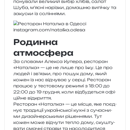
по­ну­ва­ли вели­кий вибір хлі­бів, салат
Шуба, м’ясні наріз­ки, дома­шню випі­чку та
заку­ски із соліннями.
instagram​.com/​n​a​t​a​l​k​a​.​o​desa
Родинна
атмосфера
За сло­ва­ми Алекса Купера, ресто­ран
«Наталка» — це не лише про їжу. Це про
людей і зв’язки, про пошук дому, який
кожен із нас від­чу­ває у серці. Ресторан
пра­цює у тесто­во­му режи­мі з 18:00 до
22:00 до 19 гру­дня, коли від­бу­де­ться офі­
цій­не відкриття.
Ресторан «Наталка» — це місце, яке поєд­
нує тра­ди­ції укра­їн­ської кухні з суча­сни­
ми дизай­нер­ськи­ми ріше­н­ня­ми. Тут
кожен може від­чу­ти тепло дому, ску­шту­
ва­ти сма­чні стра­ви та насо­ло­ди­ти­ся