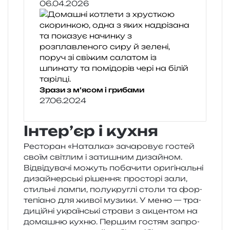
06.04.2026
Зрази з м’ясом і грибами
27.06.2024
Інтер’єр і кухня
Ресторан «Наталка» зача­ро­вує гостей
своїм сві­тлим і зати­шним дизай­ном.
Відвідувачі можуть поба­чи­ти ори­гі­наль­ні
дизай­нер­ські ріше­н­ня: про­сто­рі зали,
стиль­ні лампи, полукру­глі столи та фор­
те­пі­а­но для живої музи­ки. У меню — тра­
ди­цій­ні укра­їн­ські стра­ви з акцен­том на
дома­шню кухню. Першим гостям запро­