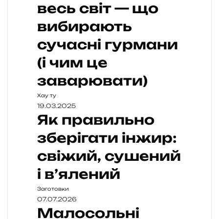
весь світ — що
вибирають
сучасні гурмани
(і чим це
заварювати)
Хау ту
19.03.2025
Як правильно
зберігати інжир:
свіжий, сушений
і в’ялений
Заготовки
07.07.2026
Малосольні