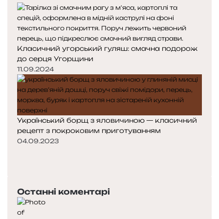
Класичний угорський гуляш: смачна подорож
до серця Угорщини
11.09.2024
Український борщ з яловичиною — класичний
рецепт з покроковим приготуванням
04.09.2023
Попередня
сторінка
Наступна
сторінка
Останні коментарі