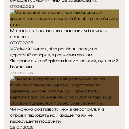
сучасні гурмани (і чим це заварювати)
07.06.2025
Малосольні патисони з часником і пряною
зеленню
07.07.2026
Як правильно зберігати інжир: свіжий, сушений
і в’ялений
19.03.2025
Чи можна розігрівати їжу в аерогрилі: які
страви підходять найкраще та як не
пересушити продукти
29.07.2026