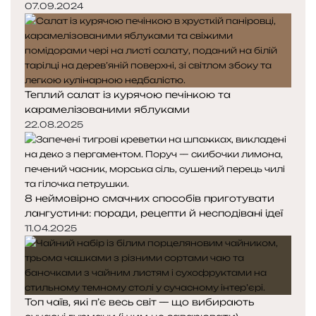
07.09.2024
Теплий салат із курячою печінкою та
карамелізованими яблуками
22.08.2025
8 неймовірно смачних способів приготувати
лангустини: поради, рецепти й несподівані ідеї
11.04.2025
Топ чаїв, які п’є весь світ — що вибирають