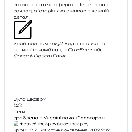
зати­шною атмо­сфе­рою. Це не про­сто
заклад, а істо­рія, яка ожи­ває в кожній
деталі.
Знайшли помил­ку? Виділіть текст та
нати­сніть ком­бі­на­цію
Ctrl+Enter
або
Control+Option+Enter
.
Було цікаво?
🥰
🤢
Теги
зроблено в Україні
локації
ресторан
The Spicy
Spice
15.12.2024
Останнє оновлення: 14.09.2025