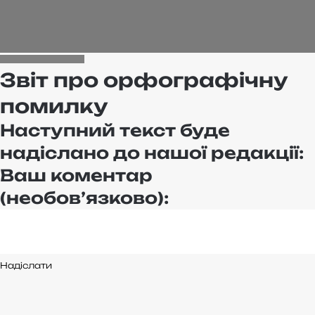
mail
нас
на
WE.UA
Звіт про орфографічну
помилку
Наступний текст буде
надіслано до нашої редакції:
Ваш коментар
(необов’язково):
Надіслати