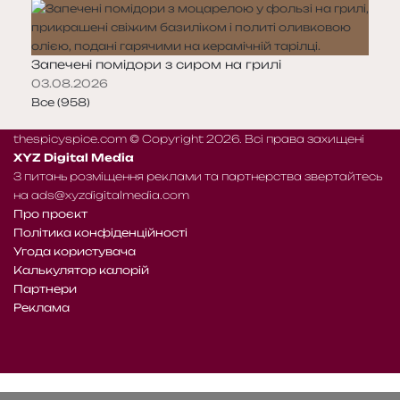
Запечені помідори з сиром на грилі
03.08.2026
Все (958)
thespicyspice.com © Copyright 2026. Всі права захищені
XYZ Digital Media
З питань розміщення реклами та партнерства звертайтесь
на
ads@xyzdigitalmedia.com
Про проєкт
Політика конфіденційності
Угода користувача
Калькулятор калорій
Партнери
Реклама
Telegram
Patreon
RSS
Facebook
X
WhatsApp
Telegram
e-
Читайте