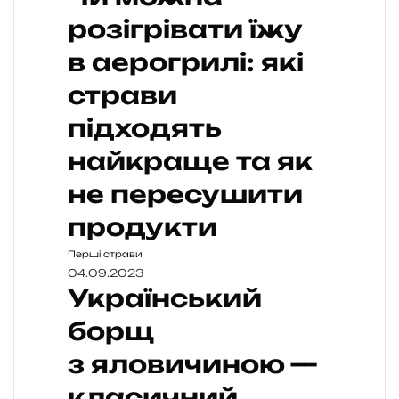
розігрівати їжу
в аерогрилі: які
страви
підходять
найкраще та як
не пересушити
продукти
Перші страви
04.09.2023
Український
борщ
з яловичиною —
класичний