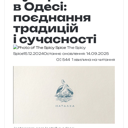
в Одесі:
поєднання
традицій
і сучасності
The Spicy
Spice
15.12.2024
Останнє оновлення: 14.09.2025
0
544
1 хвилина на читання