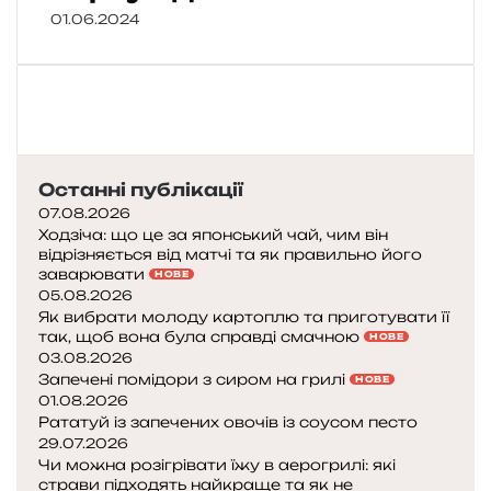
01.06.2024
Останні публікації
07.08.2026
Ходзіча: що це за японський чай, чим він
відрізняється від матчі та як правильно його
заварювати
НОВЕ
05.08.2026
Як вибрати молоду картоплю та приготувати її
так, щоб вона була справді смачною
НОВЕ
03.08.2026
Запечені помідори з сиром на грилі
НОВЕ
01.08.2026
Рататуй із запечених овочів із соусом песто
29.07.2026
Чи можна розігрівати їжу в аерогрилі: які
страви підходять найкраще та як не