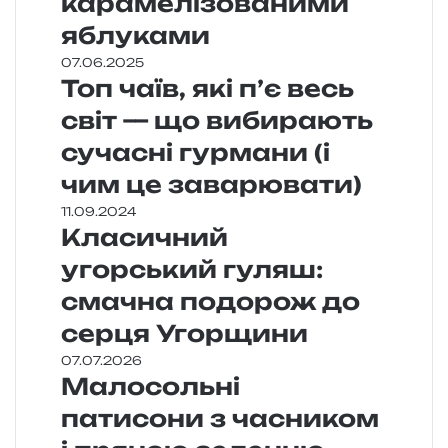
карамелізованими
яблуками
07.06.2025
Топ чаїв, які п’є весь
світ — що вибирають
сучасні гурмани (і
чим це заварювати)
11.09.2024
Класичний
угорський гуляш:
смачна подорож до
серця Угорщини
07.07.2026
Малосольні
патисони з часником