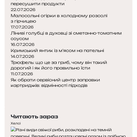
пересушити продукти
22.07.2026
Малосольні огірки в холодному розсолі
з гірчицею
17.07.2026
Ліниві голубці в духовці зі сметанно-томатним
соусом
16.07.2026
Кримський янтик із м’ясом на пательні
14.07.2026
Трюфель: що це за гриб, чому він такий
дорогий і як його правильно їсти
11.07.2026
Як обрати сервісний центр заправки
картриджів: відмінності підходів
Попередня
сторінка
Наступна
сторінка
Читають зараз
Хелсі