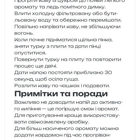
Прогріти каву із цукром до появи лег­ко­го
аро­ма­ту та ледь помі­тно­го димку.
Влити холо­дну філь­тро­ва­ну або бути­
льо­ва­ну воду та обе­ре­жно перемішати.
Повільно нагрі­ва­ти каву, не збіль­шу­ю­чи
вогонь.
Коли почне під­ні­ма­ти­ся щіль­на пінка,
зняти турку з плити та дати пінці
опуститися.
Повернути турку на плиту та повто­ри­ти
про­цес ще двічі.
Дати напою посто­я­ти при­бли­зно 30
секунд, щоб осіла гуща.
Розлити каву по чашках і подавати.
Примітки та поради
Важливо не дово­ди­ти напій до актив­но­
го кипі­н­ня — це погір­шує смак і аромат.
Для при­го­ту­ва­н­ня краще вико­ри­сто­ву­
ва­ти сві­жо­зме­ле­ну арабіку.
Для більш наси­че­но­го аро­ма­ту можна
дода­ти кар­да­мон під час про­грі­ва­н­