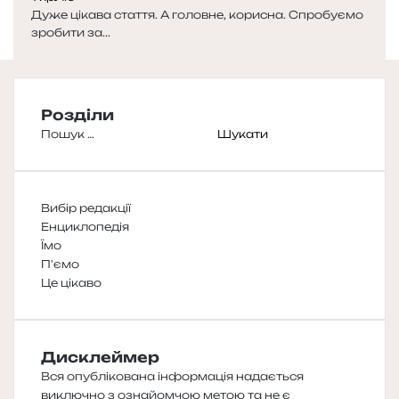
Дуже цікава стаття. А головне, корисна. Спробуємо
зробити за...
Розділи
Пошук:
Вибір редакції
Енциклопедія
Їмо
П'ємо
Це цікаво
Дисклеймер
Вся опублікована інформація надається
виключно з ознайомчою метою та не є