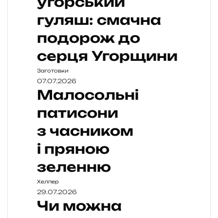
угорський
гуляш: смачна
подорож до
серця Угорщини
Заготовки
07.07.2026
Малосольні
патисони
з часником
і пряною
зеленню
Хелпер
29.07.2026
Чи можна