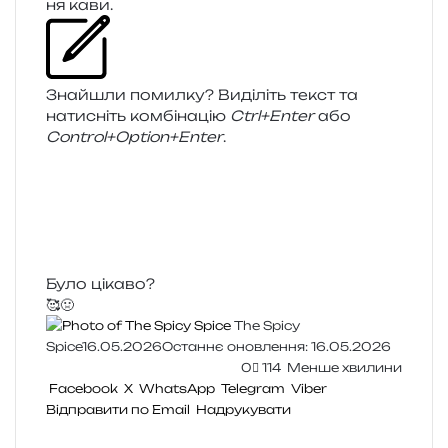
ня кави.
Знайшли помил­ку? Виділіть текст та
нати­сніть ком­бі­на­цію
Ctrl+Enter
або
Control+Option+Enter
.
Було цікаво?
🥰
🤢
The Spicy
Spice
16.05.2026
Останнє оновлення: 16.05.2026
0
114
Менше хвилини
Facebook
X
WhatsApp
Telegram
Viber
Відправити по Email
Надрукувати