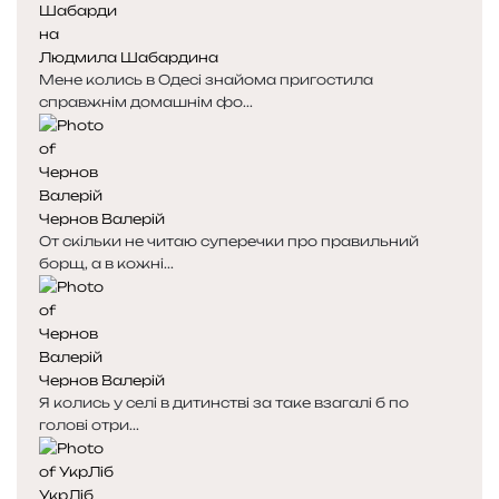
Людмила Шабардина
Мене колись в Одесі знайома пригостила
справжнім домашнім фо...
Чернов Валерій
От скільки не читаю суперечки про правильний
борщ, а в кожні...
Чернов Валерій
Я колись у селі в дитинстві за таке взагалі б по
голові отри...
УкрЛіб