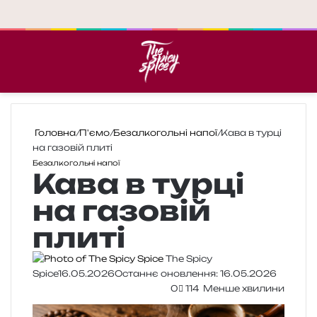
Меню
П
Головна
/
П'ємо
/
Безалкогольні напої
/
Кава в турці
на газовій плиті
Безалкогольні напої
Кава в турці
на газовій
плиті
The Spicy
Spice
16.05.2026
Останнє оновлення: 16.05.2026
0
114
Менше хвилини