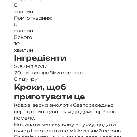
5
хви­лин
Приготування:
5
хви­лин
Всього:
10
хви­лин
Інгредієнти
200 мл води
20 г кави ара­бі­ки в зернах
5 г цукру
Кроки, щоб
приготувати це
Кавові зерна змо­ло­ти без­по­се­ре­дньо
перед при­го­ту­ва­н­ням до дуже дрі­бно­го
помелу.
Насипати меле­ну каву в турку, дода­ти
цукор і поста­ви­ти на міні­маль­ний вогонь.