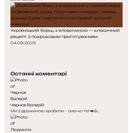
Український борщ з яловичиною — класичний
рецепт з покроковим приготуванням
04.09.2023
Попередня
сторінка
Наступна
сторінка
Останні коментарі
Чернов Валерій
Ми з дружиною зробили – сма-ко-та! ❤️👍...