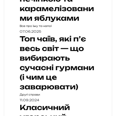
карамелізовани
ми яблуками
Все про їжу та напої
07.06.2025
Топ чаїв, які п’є
весь світ — що
вибирають
сучасні гурмани
(і чим це
заварювати)
Другі страви
11.09.2024
Класичний