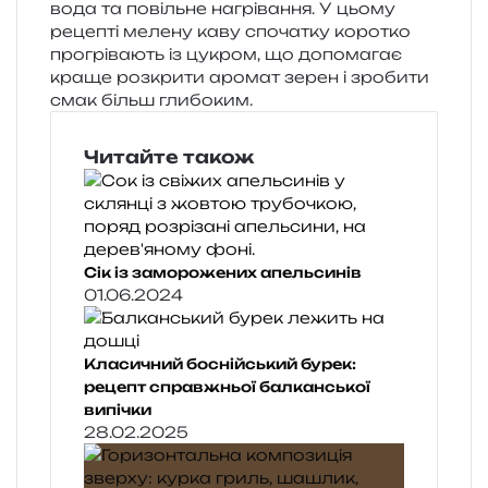
вода та повіль­не нагрі­ва­н­ня. У цьому
реце­пті меле­ну каву спо­ча­тку коро­тко
про­грі­ва­ють із цукром, що допо­ма­гає
краще роз­кри­ти аро­мат зерен і зро­би­ти
смак більш глибоким.
Читайте також
Сік із заморожених апельсинів
01.06.2024
Класичний боснійський бурек:
рецепт справжньої балканської
випічки
28.02.2025