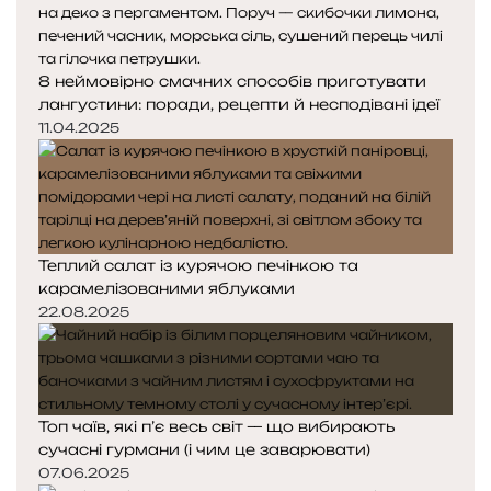
8 неймовірно смачних способів приготувати
лангустини: поради, рецепти й несподівані ідеї
11.04.2025
Теплий салат із курячою печінкою та
карамелізованими яблуками
22.08.2025
Топ чаїв, які п’є весь світ — що вибирають
сучасні гурмани (і чим це заварювати)
07.06.2025