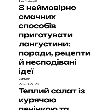
11.04.2025
8 неймовірно
смачних
способів
приготувати
лангустини:
поради, рецепти
й несподівані
ідеї
Салати
22.08.2025
Теплий салат із
курячою
печінкою та