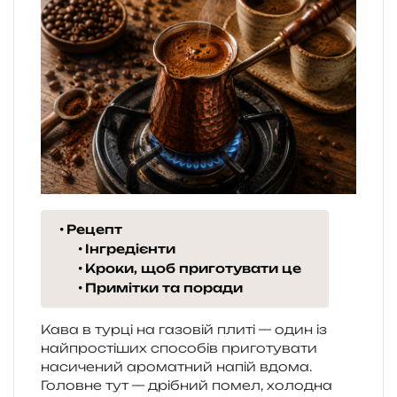
Рецепт
Інгредієнти
Кроки, щоб приготувати це
Примітки та поради
Кава в турці на газо­вій плиті — один із
най­про­сті­ших спосо­бів при­го­ту­ва­ти
наси­че­ний аро­ма­тний напій вдома.
Головне тут — дрі­бний помел, холо­дна