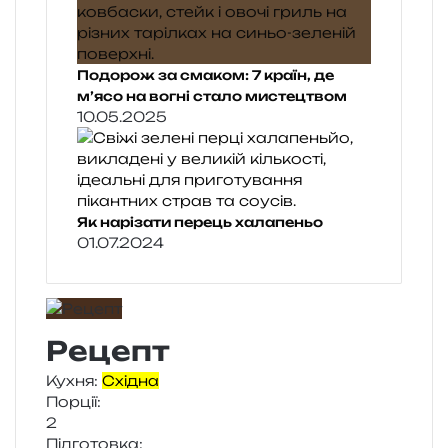
Подорож за смаком: 7 країн, де
м’ясо на вогні стало мистецтвом
10.05.2025
Як нарізати перець халапеньо
01.07.2024
Рецепт
Кухня:
Східна
Порції:
2
Підготовка: