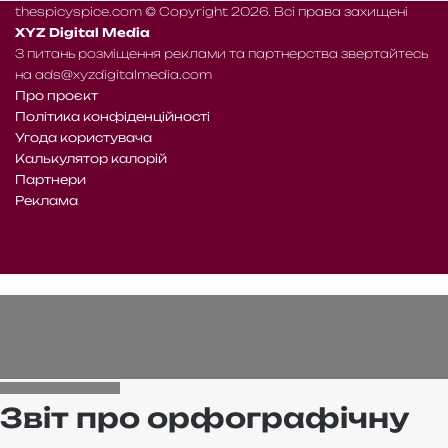
thespicyspice.com © Copyright 2026. Всі права захищені
XYZ Digital Media
З питань розміщення реклами та партнерства звертайтесь
на
ads@xyzdigitalmedia.com
Про проєкт
Політика конфіденційності
Угода користувача
Калькулятор калорій
Партнери
Реклама
Telegram
Patreon
RSS
Facebook
X
WhatsApp
Telegram
e-
Читайте
mail
нас
на
WE.UA
Звіт про орфографічну