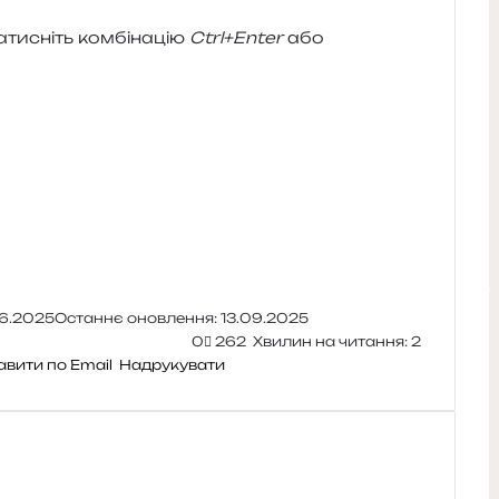
и­сніть ком­бі­на­цію
Ctrl+Enter
або
6.2025
Останнє оновлення: 13.09.2025
0
262
Хвилин на читання: 2
авити по Email
Надрукувати