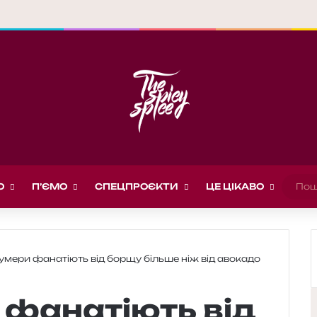
О
П’ЄМО
СПЕЦПРОЄКТИ
ЦЕ ЦІКАВО
умери фанатіють від борщу більше ніж від авокадо
 фанатіють від