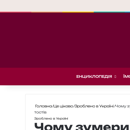
ЕНЦИКЛОПЕДІЯ
ЇМ
Головна
/
Це цікаво
/
Зроблено в Україні
/
Чому з
тостів
Зроблено в Україні
Чому зумери