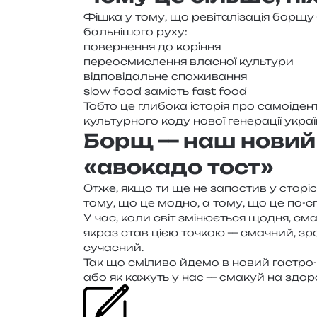
Фішка у тому, що реві­та­лі­за­ція борщу 
баль­ні­шо­го руху:
повер­не­н­ня до коріння
пере­о­сми­сле­н­ня вла­сної культури
від­по­від­аль­не споживання
slow food замість fast food
Тобто це гли­бо­ка істо­рія про само­і­де
куль­тур­но­го коду нової гене­ра­ції украї
Борщ — наш новий
«авокадо тост»
Отже, якщо ти ще не запо­стив у сто­ріс
тому, що це модно, а тому, що це по-с
У час, коли світ змі­ню­є­ться щодня, с
якраз став цією точкою — сма­чний, зро­
сучасний.
Так що смі­ли­во йдемо в новий гастро
або як кажуть у нас — сма­куй на здоро