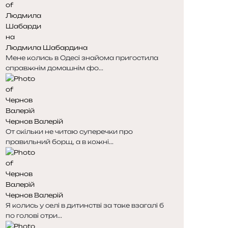
Людмила Шабардина
Мене колись в Одесі знайома пригостила
справжнім домашнім фо...
Чернов Валерій
От скільки не читаю суперечки про
правильний борщ, а в кожні...
Чернов Валерій
Я колись у селі в дитинстві за таке взагалі б
по голові отри...