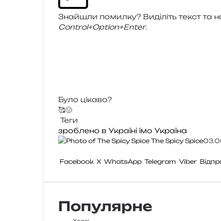
Знайшли помил­ку? Виділіть текст та нат
Control+Option+Enter
.
Було цікаво?
🥰
🤢
Теги
зроблено в Україні
їмо
Україна
The Spicy Spice
03.0
Facebook
X
WhatsApp
Telegram
Viber
Відпр
Популярне
Хелсі