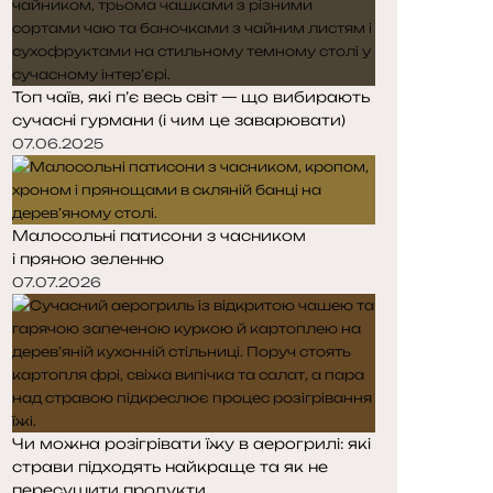
Топ чаїв, які п’є весь світ — що вибирають
сучасні гурмани (і чим це заварювати)
07.06.2025
Малосольні патисони з часником
і пряною зеленню
07.07.2026
Чи можна розігрівати їжу в аерогрилі: які
страви підходять найкраще та як не
пересушити продукти