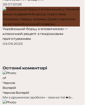
29.07.2026
Український борщ з яловичиною —
класичний рецепт з покроковим
приготуванням
04.09.2023
Попередня
сторінка
Наступна
сторінка
Останні коментарі
Чернов Валерій
Ми з дружиною зробили – сма-ко-та! ❤️👍...