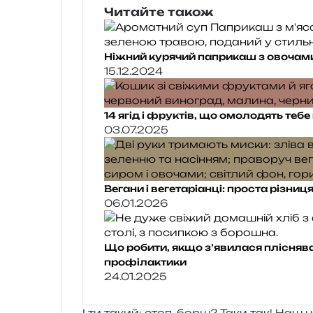
Читайте також
Ніжний курячий паприкаш з овочам
15.12.2024
14 ягід і фруктів, що омолодять те
03.07.2025
Вегани і вегетаріанці: проста різниц
06.01.2026
Що робити, якщо з’явилася пліснява 
профілактики
24.01.2025
І ти такий: стоп, борщ? Таки так! Наш 