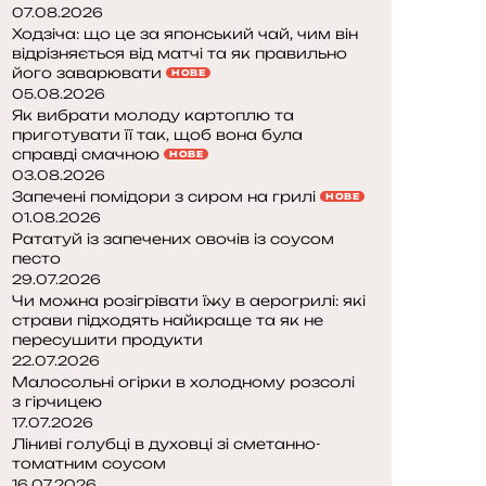
07.08.2026
Ходзіча: що це за японський чай, чим він
відрізняється від матчі та як правильно
його заварювати
НОВЕ
05.08.2026
Як вибрати молоду картоплю та
приготувати її так, щоб вона була
справді смачною
НОВЕ
03.08.2026
Запечені помідори з сиром на грилі
НОВЕ
01.08.2026
Рататуй із запечених овочів із соусом
песто
29.07.2026
Чи можна розігрівати їжу в аерогрилі: які
страви підходять найкраще та як не
пересушити продукти
22.07.2026
Малосольні огірки в холодному розсолі
з гірчицею
17.07.2026
Ліниві голубці в духовці зі сметанно-
томатним соусом
16.07.2026