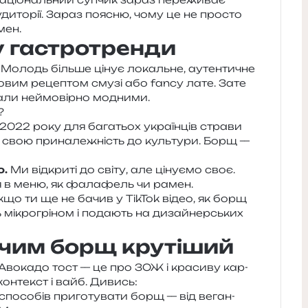
и­то­рії. Зараз поясню, чому це не про­сто
мен.
у гастротренди
я. Молодь біль­ше цінує локаль­не, аутен­ти­чне
 новим реце­птом смузі або fancy лате. Зате
али неймо­вір­но модними.
?
2022 року для бага­тьох укра­їн­ців стра­ви
свою при­на­ле­жність до куль­ту­ри. Борщ —
о.
Ми від­кри­ті до світу, але ціну­є­мо своє.
ія в меню, як фала­фель чи рамен.
що ти ще не бачив у TikTok відео, як борщ
ть мікро­грі­ном і пода­ють на дизай­нер­ських
 чим борщ крутіший
. Авокадо тост — це про ЗОЖ і кра­си­ву кар­
кон­текст і вайб. Дивись:
спосо­бів при­го­ту­ва­ти борщ — від веган­