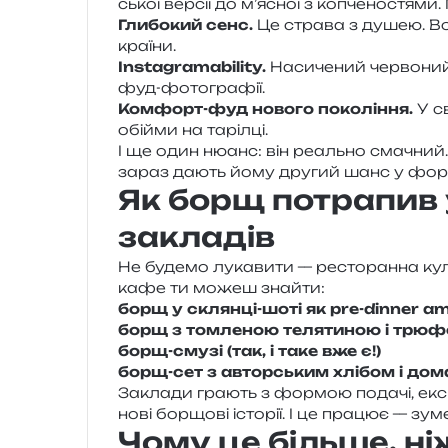
ської вер­сії до м’ясної з копче­но­стя­м
Глибокий сенс.
Це стра­ва з душею. Вон
країни.
Instagramability.
Насичений чер­во­ний
фуд-фотографії.
Комфорт-фуд ново­го поко­лі­н­ня.
У св
обійми на тарілці.
І ще один нюанс: він реаль­но сма­чний.
зараз дають йому дру­гий шанс у фор­м
Як борщ потрапив
закладів
Не буде­мо лука­ви­ти — ресто­ран­на кул
кафе ти можеш знайти:
борщ у склян­ці-шоті як pre-dinner 
борщ з том­ле­ною теля­ти­ною і трю
борщ-смузі (так, і таке вже є!)
борщ-сет з автор­ським хлі­бом і до
Заклади гра­ють з фор­мою пода­чі, екс­пе
нові бор­що­ві істо­рії. І це пра­цює — з
Чому це більше, н