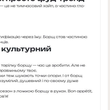
— це не тим­ча­со­вий хайп, а части­на гло­
н­ти­фі­ка­цію через їжу. Борщ став части­ною
нців.
 культурний
 таріл­ку борщу — час це зро­би­ти. Але не
прав­жньо­му твоє.
маки теж шука­ють точки опори. І от борщ
зумі­лий, душев­ний і по-сво­є­му дуже
-сезон з лож­кою борщу в руках. Bon appétit,
в’я!