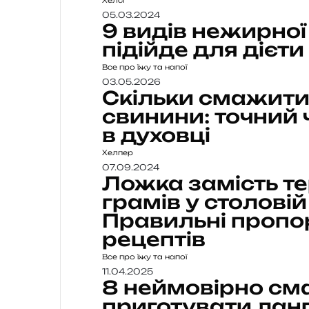
05.03.2024
9 видів нежирної
підійде для дієти
Все про їжу та напої
03.05.2026
Скільки смажити
свинини: точний 
в духовці
Хелпер
07.09.2024
Ложка замість те
грамів у столові
Правильні пропо
рецептів
Все про їжу та напої
11.04.2025
8 неймовірно см
приготувати ланг