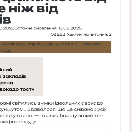
 ніж від
ів
6.2025
Останнє оновлення: 13.09.2025
0
262
Хвилин на читання: 2
тіший
 закладів
тренд
вокадо тост»
­мі сві­ти­лись знім­ки іде­аль­них аво­ка­до
кун­жу­том… Здавалося, що це сні­да­нок усіх
епер у стрі­чці — таріл­ка борщу зі сме­тан­
ий комфорт-фуд».