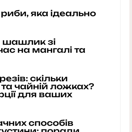
 риби, яка ідеально
 шашлик зі
час на мангалі та
резів: скільки
й та чайній ложках?
рції для ваших
ачних способів
устини: поради,