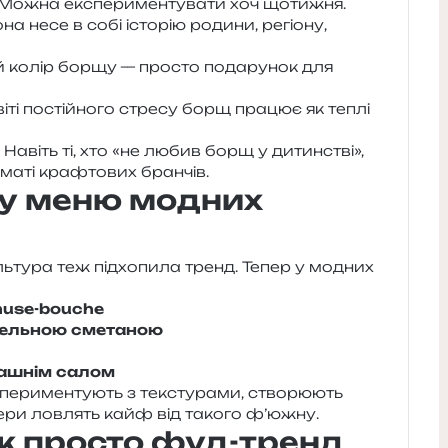
и. Можна екс­пе­ри­мен­ту­ва­ти хоч щотижня.
а несе в собі істо­рію роди­ни, регіо­ну,
 колір борщу — про­сто пода­ру­нок для
іті постій­но­го стре­су борщ пра­цює як теплі
 Навіть ті, хто «не любив борщ у дитин­стві»,
а­ті кра­фто­вих бранчів.
 у меню модних
ь­ту­ра теж під­хо­пи­ла тренд. Тепер у модних
amuse-bouche
­фель­ною сметаною
ма­шнім салом
­ри­мен­ту­ють з текс­ту­ра­ми, ство­рю­ють
уме­ри лов­лять кайф від тако­го ф’южну.
іж просто фуд-тренд