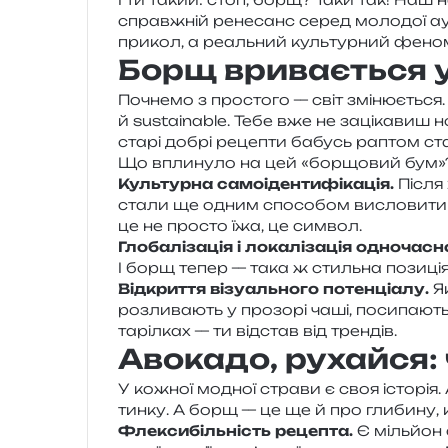
справ­жній рене­санс серед моло­дої ауд
при­кол, а реаль­ний куль­тур­ний фено
Борщ вривається 
Почнемо з про­сто­го — світ змі­ню­є­тьс
й sustainable. Тебе вже не заці­ка­виш
старі добрі реце­пти бабусь раптом ст
Що впли­ну­ло на цей «бор­що­вий бум»
Культурна само­і­ден­ти­фі­ка­ція.
Після 
стали ще одним спосо­бом висло­ви­ти 
це не про­сто їжа, це символ.
Глобалізація і лока­лі­за­ція одно­ча­сн
І борщ тепер — така ж стиль­на пози­ц
Відкриття візу­аль­но­го потен­ці­а­лу.
Як
роз­ли­ва­ють у про­зо­рі чаші, поси­па­ю
таріл­ках — ти від­став від трендів.
Авокадо, рухайся:
У кожної модної стра­ви є своя істо­рія
тин­ку. А борщ — це ще й про гли­би­ну, 
Флексибільність реце­пта.
Є міль­йон 