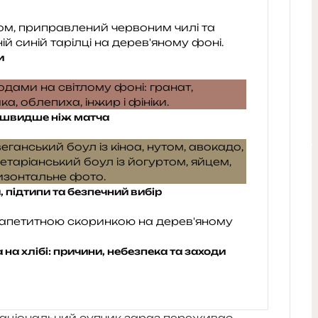
и
бе швидше ніж матча
я, підтипи та безпечний вибір
на хлібі: причини, небезпека та заходи
націо­наль­ний супчик зараз пере­жи­ває