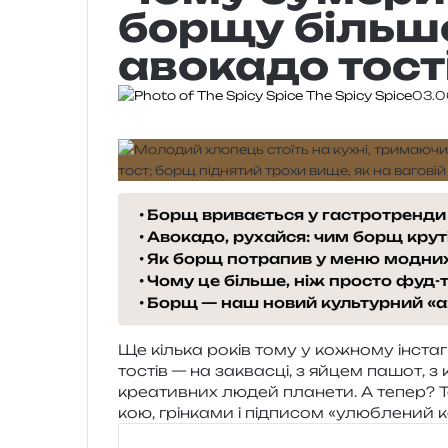
борщу більше
авокадо тост
The Spicy Spice
03.0
Борщ вривається у гастротренди
Авокадо, рухайся: чим борщ кру
Як борщ потрапив у меню модних
Чому це більше, ніж просто фуд-
Борщ — наш новий культурний «а
Ще кіль­ка років тому у кожно­му інста­гра
тостів — на заква­сці, з яйцем пашот, з 
кре­а­тив­них людей пла­не­ти. А тепер? Т
кою, грін­ка­ми і під­пи­сом «улю­бле­н