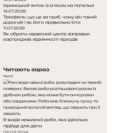
Кримський янтик із м’ясом на пательні
14.07.2026
Трюфель: що це за гриб, чому він такий
дорогий і як його правильно їсти
11.07.2026
Як обрати сервісний центр заправки
картриджів: відмінності підходів
Попередня
сторінка
Наступна
сторінка
Читають зараз
Хелсі
9 видів нежирної риби, яка ідеально
підійде для дієти
05.03.2024