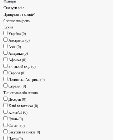
Фільтри
Скинути всі
×
Приправи та спеції
×
0
запис знайдено
Кухня
Україна
(
0
)
Австралія
(
0
)
Азія
(
0
)
Америка
(
0
)
Африка
(
0
)
Близький схід
(
0
)
Європа
(
0
)
Латинська Америка
(
0
)
Євразія
(
0
)
Тип страви або напою
Десерти
(
0
)
Хліб та випічка
(
0
)
Коктейлі
(
0
)
Гриль
(
0
)
Салати
(
0
)
Закуски та снеки
(
0
)
Паста
(
0
)