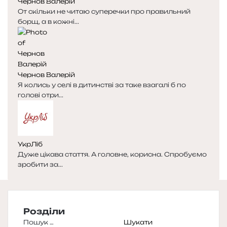
Чернов Валерій
От скільки не читаю суперечки про правильний
борщ, а в кожні...
Чернов Валерій
Я колись у селі в дитинстві за таке взагалі б по
голові отри...
УкрЛіб
Дуже цікава стаття. А головне, корисна. Спробуємо
зробити за...
Розділи
Пошук: