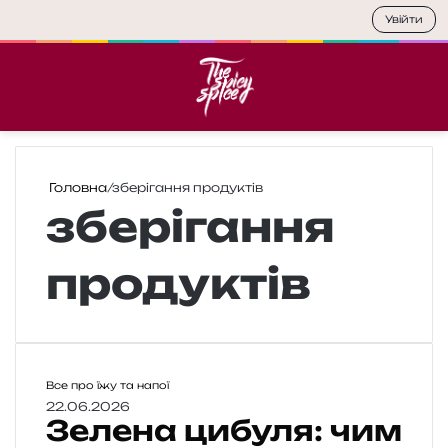
Увійти
Меню
П
Головна
/
зберігання продуктів
зберігання
продуктів
З
Все про їжу та напої
е
22.06.2026
Зелена цибуля: чим
л
е