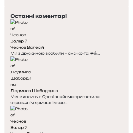
п
а
е
с
Останні коментарі
р
т
е
у
д
п
н
н
я
а
Чернов Валерій
с
с
Ми з дружиною зробили – сма-ко-та! ❤️👍...
т
т
о
о
р
р
і
і
н
н
к
к
Людмила Шабардина
а
а
Мене колись в Одесі знайома пригостила
справжнім домашнім фо...