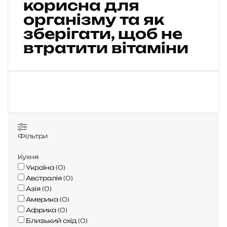
корисна для
н
організму та як
а
зберігати, щоб не
ц
и
втратити вітаміни
б
у
л
я
:
ч
и
м
Фільтри
к
о
Кухня
р
Україна
(
0
)
и
Австралія
(
0
)
с
Азія
(
0
)
н
Америка
(
0
)
а
Африка
(
0
)
д
Близький схід
(
0
)
л