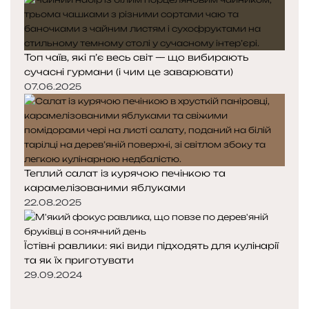
Топ чаїв, які п’є весь світ — що вибирають
сучасні гурмани (і чим це заварювати)
07.06.2025
Теплий салат із курячою печінкою та
карамелізованими яблуками
22.08.2025
Їстівні равлики: які види підходять для кулінарії
та як їх приготувати
29.09.2024
П
о
Н