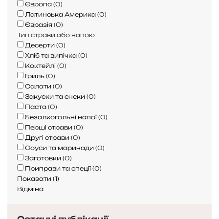
Європа
(
0
)
я
Латинська Америка
(
0
)
о
Євразія
(
0
)
р
Тип страви або напою
г
Десерти
(
0
)
а
Хліб та випічка
(
0
)
н
Коктейлі
(
0
)
і
Гриль
(
0
)
з
Салати
(
0
)
м
Закуски та снеки
(
0
)
у
Паста
(
0
)
т
Безалкогольні напої
(
0
)
а
Перші страви
(
0
)
я
Другі страви
(
0
)
к
Соуси та маринади
(
0
)
з
Заготовки
(
0
)
б
Приправи та спеції
(
0
)
е
Показати
(
1
)
р
Відміна
і
г
а