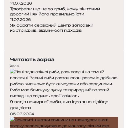
14.07.2026
н
Трюфель: що це за гриб, чому він такий
и
дорогий і як його правильно їсти
11.07.2026
Як обрати сервісний центр заправки
картриджів: відмінності підходів
П
о
Н
п
а
е
с
Читають зараз
р
т
е
у
Хелсі
д
п
н
н
я
а
с
с
т
т
9 видів нежирної риби, яка ідеально підійде
о
о
для дієти
р
р
і
і
05.03.2024
н
н
к
к