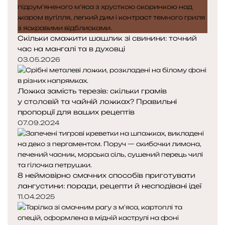
а
а
Скільки смажити шашлик зі свинини: точний
час на мангалі та в духовці
03.05.2026
Ложка замість терезів: скільки грамів
у столовій та чайній ложках? Правильні
пропорції для ваших рецептів
07.09.2024
8 неймовірно смачних способів приготувати
лангустини: поради, рецепти й несподівані ідеї
11.04.2025