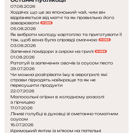
Останні публікації
т
07.08.2026
и
Ходзіча: що це за японський чай, чим він
,
відрізняється від матчі та як правильно його
щ
заварювати
НОВЕ
о
05.08.2026
б
Як вибрати молоду картоплю та приготувати її
н
так, щоб вона була справді смачною
НОВЕ
03.08.2026
е
Запечені помідори з сиром на грилі
в
НОВЕ
01.08.2026
т
Рататуй із запечених овочів із соусом песто
р
29.07.2026
а
Чи можна розігрівати їжу в аерогрилі: які
т
страви підходять найкраще та як не
и
пересушити продукти
т
22.07.2026
и
Малосольні огірки в холодному розсолі
в
з гірчицею
17.07.2026
і
Ліниві голубці в духовці зі сметанно-томатним
т
соусом
а
16.07.2026
м
Кримський янтик із м’ясом на пательні
і