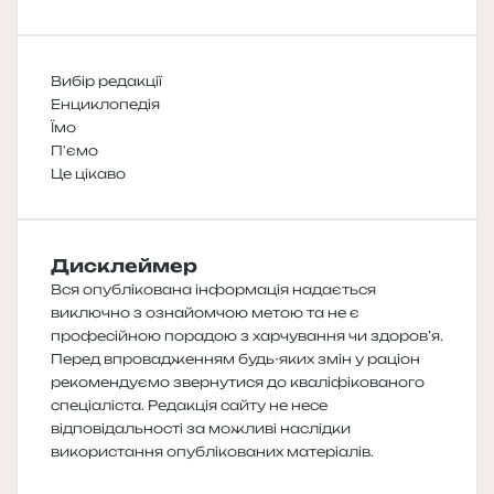
Вибір редакції
Енциклопедія
Їмо
П'ємо
Це цікаво
Дисклеймер
Вся опублікована інформація надається
виключно з ознайомчою метою та не є
професійною порадою з харчування чи здоров’я.
Перед впровадженням будь-яких змін у раціон
рекомендуємо звернутися до кваліфікованого
спеціаліста. Редакція сайту не несе
відповідальності за можливі наслідки
використання опублікованих матеріалів.