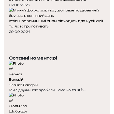
07.06.2025
Їстівні равлики: які види підходять для кулінарії
та як їх приготувати
29.09.2024
П
о
Н
п
а
е
с
Останні коментарі
р
т
е
у
д
п
н
н
я
а
Чернов Валерій
с
с
Ми з дружиною зробили – сма-ко-та! ❤️👍...
т
т
о
о
р
р
і
і
н
н