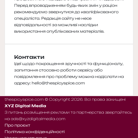
Перед впровадженням будь-яких змін у раціон
рекомендуємо звернутися до кваліфікованого
спеціаліста. Редакція сайту не несе
відповідальності за можливі наслідки
використання опублікованих матеріалів.
Контакти
Ідеї щодо покращення зручності та функціоналу,
запитання стосовно роботи сервісу або
повідомлення про проблему можна надіслати на
адресу:
hello@thespicyspice.com
thespicyspice.com © Copyright 2026. Всі права захищені
XYZ Digital Media
З питань розміщення реклами та партнерства звертайтесь
на
ads@xyzdigitalmedia.com
Про проєкт
Політика конфіденційності