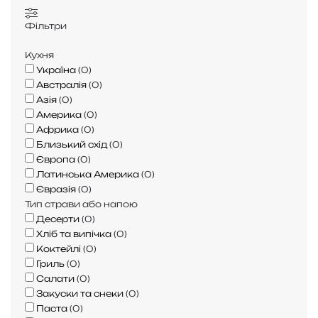
г
я
Фільтри
о
т
т
ь
Кухня
у
,
Україна
(
0
)
в
ч
Австралія
(
0
)
а
и
Азія
(
0
)
т
м
Америка
(
0
)
и
в
Африка
(
0
)
ї
і
Близький схід
(
0
)
ї
н
Європа
(
0
)
т
к
Латинська Америка
(
0
)
а
о
Євразія
(
0
)
к
р
Тип страви або напою
,
и
Десерти
(
0
)
щ
с
Хліб та випічка
(
0
)
о
н
Коктейлі
(
0
)
б
и
Гриль
(
0
)
в
й
Салати
(
0
)
о
і
Закуски та снеки
(
0
)
н
Паста
(
0
)
а
я