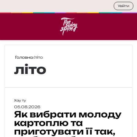
Увійти
Меню
П
Головна
/
літо
літо
Я
Хау ту
к
05.08.2026
Як вибрати молоду
в
и
картоплю та
б
приготувати її так,
р