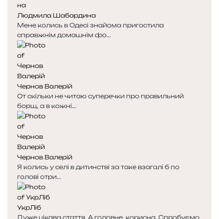
к
к
Людмила Шабардина
а
а
Мене колись в Одесі знайома пригостила
справжнім домашнім фо...
Чернов Валерій
От скільки не читаю суперечки про правильний
борщ, а в кожні...
Чернов Валерій
Я колись у селі в дитинстві за таке взагалі б по
голові отри...
УкрЛіб
Дуже цікава стаття. А головне, корисна. Спробуємо