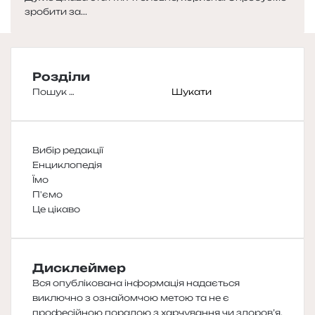
зробити за...
Розділи
Пошук:
Вибір редакції
Енциклопедія
Їмо
П'ємо
Це цікаво
Дисклеймер
Вся опублікована інформація надається
виключно з ознайомчою метою та не є
професійною порадою з харчування чи здоров’я.