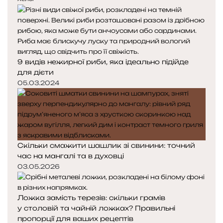
д
п
н
н
я
а
с
с
т
т
9 видів нежирної риби, яка ідеально підійде
о
о
для дієти
р
р
і
і
05.03.2024
н
н
к
к
а
а
Скільки смажити шашлик зі свинини: точний
час на мангалі та в духовці
03.05.2026
Ложка замість терезів: скільки грамів
у столовій та чайній ложках? Правильні
пропорції для ваших рецептів