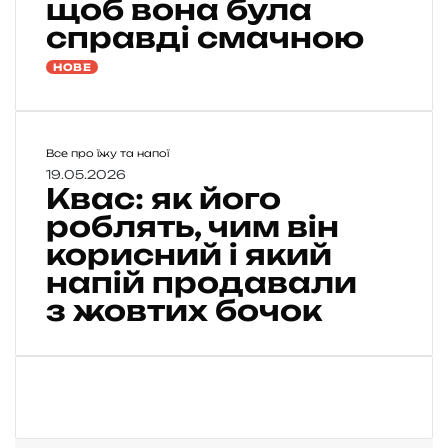
щоб вона була
а
т
справді смачною
и
м
НОВЕ
о
л
о
д
К
Все про їжу та напої
у
в
19.05.2026
Квас: як його
к
а
а
с
роблять, чим він
р
:
корисний і який
т
я
напій продавали
о
к
п
й
з жовтих бочок
л
о
ю
г
т
о
а
р
п
о
р
б
и
л