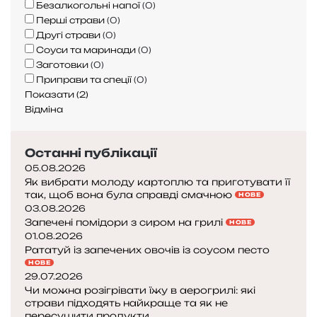
Безалкогольні напої
(
0
)
б
к
Перші страви
(
0
)
у
и
Другі страви
(
0
)
л
й
Соуси та маринади
(
0
)
а
н
Заготовки
(
0
)
с
а
Приправи та спеції
(
0
)
п
п
Показати
(
2
)
р
і
Відміна
а
й
в
п
д
р
Останні публікації
і
о
05.08.2026
с
д
Як вибрати молоду картоплю та приготувати її
м
а
так, щоб вона була справді смачною
НОВЕ
а
в
03.08.2026
ч
а
Запечені помідори з сиром на грилі
НОВЕ
н
л
01.08.2026
о
и
Рататуй із запечених овочів із соусом песто
ю
з
НОВЕ
29.07.2026
НОВЕ
Чи можна розігрівати їжу в аерогрилі: які
ж
страви підходять найкраще та як не
о
пересушити продукти