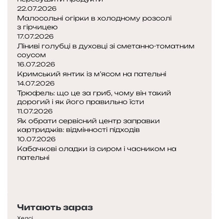
в
22.07.2026
т
Малосольні огірки в холодному розсолі
и
з гірчицею
х
17.07.2026
б
Ліниві голубці в духовці зі сметанно-томатним
о
соусом
16.07.2026
ч
Кримський янтик із м’ясом на пательні
о
14.07.2026
к
Трюфель: що це за гриб, чому він такий
дорогий і як його правильно їсти
11.07.2026
Як обрати сервісний центр заправки
картриджів: відмінності підходів
10.07.2026
Кабачкові оладки із сиром і часником на
пательні
П
о
Н
п
а
е
с
Читають зараз
р
т
е
у
Хелсі