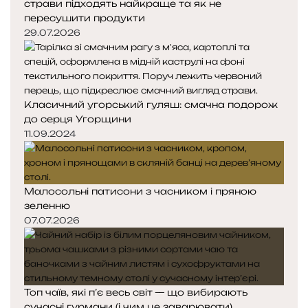
страви підходять найкраще та як не
пересушити продукти
29.07.2026
Класичний угорський гуляш: смачна подорож
до серця Угорщини
11.09.2024
Малосольні патисони з часником і пряною
зеленню
07.07.2026
Топ чаїв, які п’є весь світ — що вибирають
сучасні гурмани (і чим це заварювати)