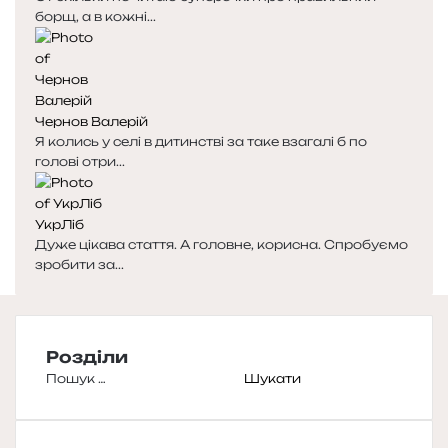
борщ, а в кожні...
Чернов Валерій
Я колись у селі в дитинстві за таке взагалі б по
голові отри...
УкрЛіб
Дуже цікава стаття. А головне, корисна. Спробуємо
зробити за...
Розділи
Пошук: