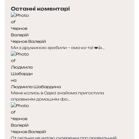
е
с
Останні коментарі
р
т
е
у
д
п
н
н
я
а
Чернов Валерій
с
с
Ми з дружиною зробили – сма-ко-та! ❤️👍...
т
т
о
о
р
р
і
і
н
н
к
к
Людмила Шабардина
а
а
Мене колись в Одесі знайома пригостила
справжнім домашнім фо...
Чернов Валерій
От скільки не читаю суперечки про правильний