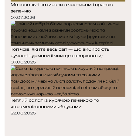
Малосольні патисони з часником і пряною
зеленню
07.07.2026
Топ чаїв, які п’є весь світ — що вибирають
сучасні гурмани (і чим це заварювати)
07.06.2025
Теплий салат із курячою печінкою та
карамелізованими яблуками
22.08.2025
П
о
Н
п
а