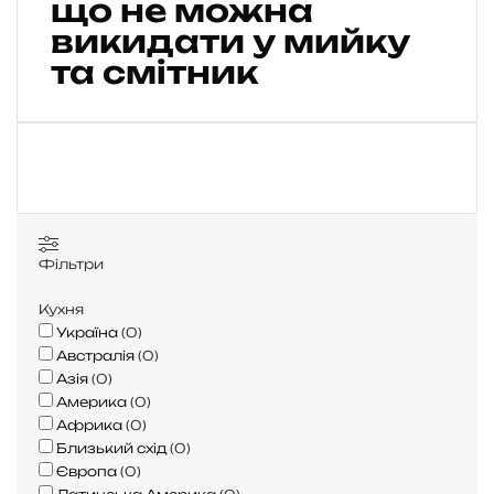
що не можна
д
і
викидати у мийку
т
та смітник
и
х
а
р
ч
о
в
і
в
Фільтри
і
д
Кухня
х
Україна
(
0
)
о
Австралія
(
0
)
д
Азія
(
0
)
и
Америка
(
0
)
п
Африка
(
0
)
і
Близький схід
(
0
)
с
Європа
(
0
)
л