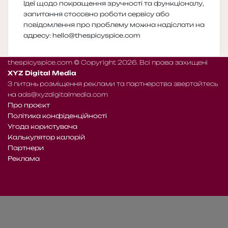
Ідеї щодо покращення зручності та функціоналу,
запитання стосовно роботи сервісу або
повідомлення про проблему можна надіслати на
адресу:
hello@thespicyspice.com
thespicyspice.com © Copyright 2026. Всі права захищені
XYZ Digital Media
З питань розміщення реклами та партнерства звертайтесь
на
ads@xyzdigitalmedia.com
Про проєкт
Політика конфіденційності
Угода користувача
Калькулятор калорій
Партнери
Реклама
Telegram
Patreon
RSS
e-
Читайте
mail
нас
на