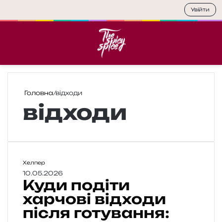
Увійти
Меню
П
Головна
/
відходи
відходи
К
Хелпер
у
10.05.2026
Куди подіти
д
и
харчові відходи
п
після готування:
о