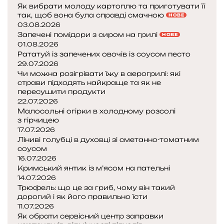
Як вибрати молоду картоплю та приготувати її
и
так, щоб вона була справді смачною
НОВЕ
к
03.08.2026
и
Запечені помідори з сиром на грилі
НОВЕ
д
01.08.2026
а
Рататуй із запечених овочів із соусом песто
т
29.07.2026
и
Чи можна розігрівати їжу в аерогрилі: які
у
страви підходять найкраще та як не
пересушити продукти
м
22.07.2026
Малосольні огірки в холодному розсолі
и
з гірчицею
й
17.07.2026
к
Ліниві голубці в духовці зі сметанно-томатним
у
соусом
т
16.07.2026
а
Кримський янтик із м’ясом на пательні
с
14.07.2026
м
Трюфель: що це за гриб, чому він такий
і
дорогий і як його правильно їсти
т
11.07.2026
Як обрати сервісний центр заправки
н