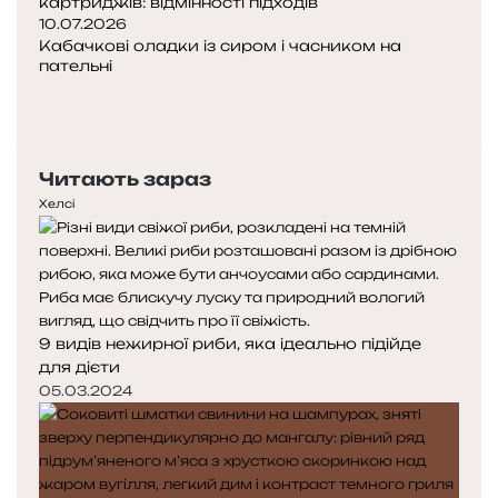
картриджів: відмінності підходів
и
10.07.2026
к
Кабачкові оладки із сиром і часником на
пательні
П
о
Н
п
а
е
с
Читають зараз
р
т
е
у
Хелсі
д
п
н
н
я
а
с
с
т
т
9 видів нежирної риби, яка ідеально підійде
о
о
для дієти
р
р
і
і
05.03.2024
н
н
к
к
а
а