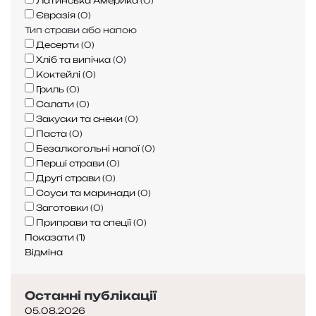
Латинська Америка
(
0
)
я
Євразія
(
0
)
г
Тип страви або напою
о
Десерти
(
0
)
т
Хліб та випічка
(
0
)
у
Коктейлі
(
0
)
в
Гриль
(
0
)
а
Салати
(
0
)
н
Закуски та снеки
(
0
)
н
Паста
(
0
)
я
Безалкогольні напої
(
0
)
:
Перші страви
(
0
)
щ
Другі страви
(
0
)
о
Соуси та маринади
(
0
)
н
Заготовки
(
0
)
е
Приправи та спеції
(
0
)
м
Показати
(
1
)
о
Відміна
ж
н
Останні публікації
а
в
05.08.2026