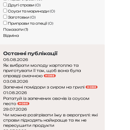
Другі страви
(
0
)
Соуси та маринади
(
0
)
Заготовки
(
0
)
Приправи та спеції
(
0
)
Показати
(
1
)
Відміна
Останні публікації
05.08.2026
Як вибрати молоду картоплю та
приготувати її так, щоб вона була
справді смачною
НОВЕ
03.08.2026
Запечені помідори з сиром на грилі
НОВЕ
01.08.2026
Рататуй із запечених овочів із соусом
песто
НОВЕ
29.07.2026
Чи можна розігрівати їжу в аерогрилі: які
страви підходять найкраще та як не
пересушити продукти