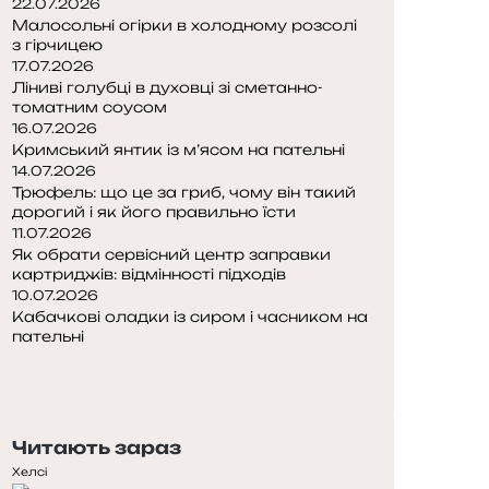
22.07.2026
Малосольні огірки в холодному розсолі
з гірчицею
17.07.2026
Ліниві голубці в духовці зі сметанно-
томатним соусом
16.07.2026
Кримський янтик із м’ясом на пательні
14.07.2026
Трюфель: що це за гриб, чому він такий
дорогий і як його правильно їсти
11.07.2026
Як обрати сервісний центр заправки
картриджів: відмінності підходів
10.07.2026
Кабачкові оладки із сиром і часником на
пательні
П
о
Н
п
а
е
с
Читають зараз
р
т
е
у
Хелсі