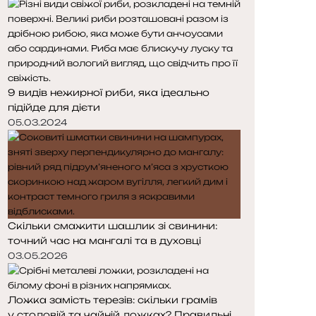
д
п
н
н
я
а
с
с
т
т
о
о
9 видів нежирної риби, яка ідеально
р
р
підійде для дієти
і
і
н
н
05.03.2024
к
к
а
а
Скільки смажити шашлик зі свинини:
точний час на мангалі та в духовці
03.05.2026
Ложка замість терезів: скільки грамів
у столовій та чайній ложках? Правильні