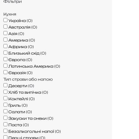
Фільтри
Кухня
Україна
(
0
)
Австралія
(
0
)
Азія
(
0
)
Америка
(
0
)
Африка
(
0
)
Близький схід
(
0
)
Європа
(
0
)
Латинська Америка
(
0
)
Євразія
(
0
)
Тип страви або напою
Десерти
(
0
)
Хліб та випічка
(
0
)
Коктейлі
(
0
)
Гриль
(
0
)
Салати
(
0
)
Закуски та снеки
(
0
)
Паста
(
0
)
Безалкогольні напої
(
0
)
Перші страви
(
0
)