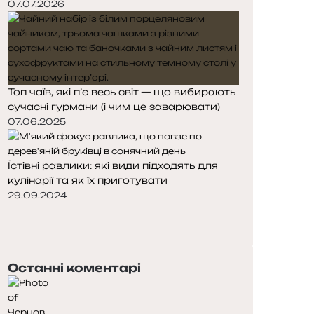
07.07.2026
Топ чаїв, які п’є весь світ — що вибирають
сучасні гурмани (і чим це заварювати)
07.06.2025
Їстівні равлики: які види підходять для
кулінарії та як їх приготувати
29.09.2024
П
о
Н
п
а
е
с
Останні коментарі
р
т
е
у
д
п
н
н