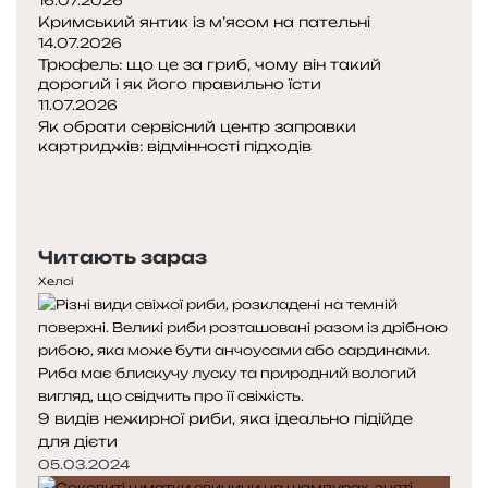
16.07.2026
Кримський янтик із м’ясом на пательні
14.07.2026
Трюфель: що це за гриб, чому він такий
дорогий і як його правильно їсти
11.07.2026
Як обрати сервісний центр заправки
картриджів: відмінності підходів
П
о
Н
п
а
е
с
Читають зараз
р
т
е
у
Хелсі
д
п
н
н
я
а
с
с
т
т
9 видів нежирної риби, яка ідеально підійде
о
о
для дієти
р
р
і
і
05.03.2024
н
н