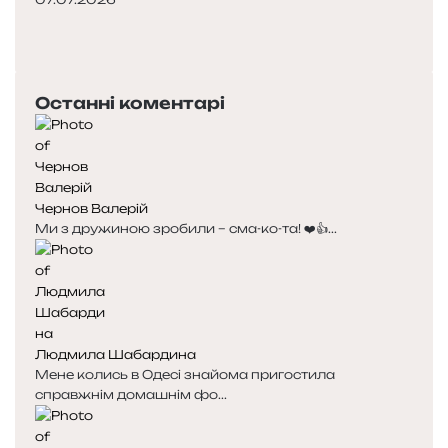
П
о
Н
п
а
е
с
Останні коментарі
р
т
е
у
д
п
н
н
я
а
Чернов Валерій
с
с
Ми з дружиною зробили – сма-ко-та! ❤️👍...
т
т
о
о
р
р
і
і
н
н
к
к
Людмила Шабардина
а
а
Мене колись в Одесі знайома пригостила
справжнім домашнім фо...