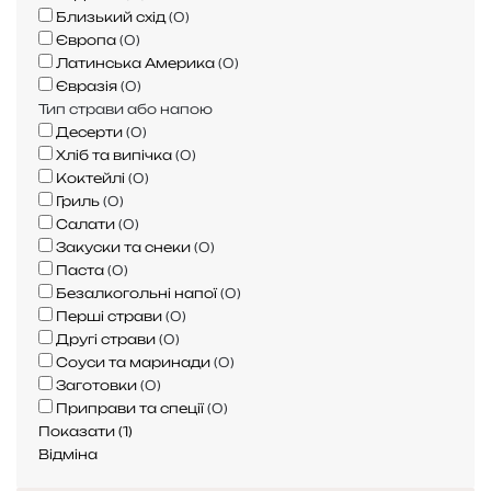
г
Близький схід
(
0
)
р
Європа
(
0
)
и
Латинська Америка
(
0
)
л
Євразія
(
0
)
і
Тип страви або напою
:
Десерти
(
0
)
п
Хліб та випічка
(
0
)
о
Коктейлі
(
0
)
р
Гриль
(
0
)
а
Салати
(
0
)
д
Закуски та снеки
(
0
)
и
Паста
(
0
)
,
Безалкогольні напої
(
0
)
с
Перші страви
(
0
)
е
Другі страви
(
0
)
к
Соуси та маринади
(
0
)
р
Заготовки
(
0
)
е
Приправи та спеції
(
0
)
т
Показати
(
1
)
и
Відміна
т