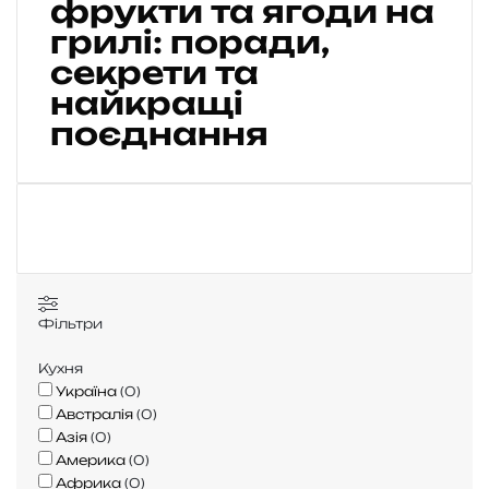
фрукти та ягоди на
т
грилі: поради,
у
секрети та
в
а
найкращі
т
поєднання
и
ф
р
у
к
т
и
т
а
Фільтри
я
г
Кухня
о
Україна
(
0
)
д
Австралія
(
0
)
и
Азія
(
0
)
н
Америка
(
0
)
а
Африка
(
0
)