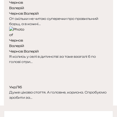
Чернов Валерій
От скільки не читаю суперечки про правильний
борщ, а в кожні...
Чернов Валерій
Я колись у селі в дитинстві за таке взагалі б по
голові отри...
УкрЛіб
Дуже цікава стаття. А головне, корисна. Спробуємо
зробити за...