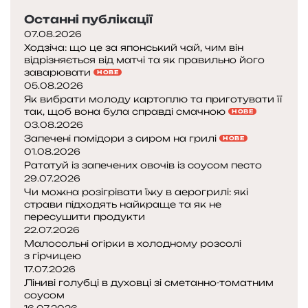
а
Останні публікації
н
а
07.08.2026
Ходзіча: що це за японський чай, чим він
й
відрізняється від матчі та як правильно його
к
заварювати
НОВЕ
р
05.08.2026
а
Як вибрати молоду картоплю та приготувати її
щ
так, щоб вона була справді смачною
НОВЕ
і
03.08.2026
п
Запечені помідори з сиром на грилі
НОВЕ
о
01.08.2026
є
Рататуй із запечених овочів із соусом песто
д
29.07.2026
Чи можна розігрівати їжу в аерогрилі: які
н
страви підходять найкраще та як не
а
пересушити продукти
н
22.07.2026
н
Малосольні огірки в холодному розсолі
я
з гірчицею
17.07.2026
Ліниві голубці в духовці зі сметанно-томатним
соусом