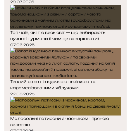
29.07.2026
Топ чаїв, які п’є весь світ — що вибирають
сучасні гурмани (і чим це заварювати)
07.06.2025
Теплий салат із курячою печінкою та
карамелізованими яблуками
22.08.2025
Малосольні патисони з часником і пряною
зеленню
07.07.2026