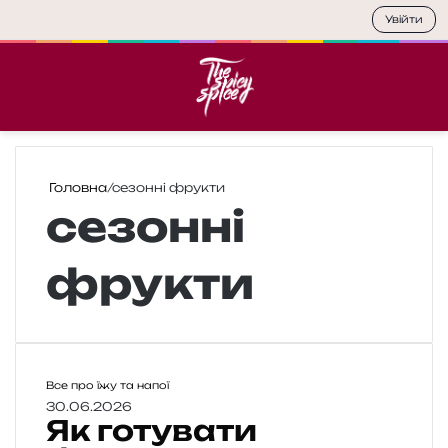
Увійти
Меню
П
Головна
/
сезонні фрукти
сезонні
фрукти
Я
Все про їжу та напої
к
30.06.2026
Як готувати
г
о