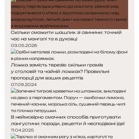
к
к
а
а
Скільки смажити шашлик зі свинини: точний
час на мангалі та в духовці
03.05.2026
Ложка замість терезів: скільки грамів
у столовій та чайній ложках? Правильні
пропорції для ваших рецептів
07.09.2024
8 неймовірно смачних способів приготувати
лангустини: поради, рецепти й несподівані ідеї
11.04.2025