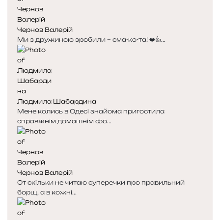
н
н
я
а
Чернов Валерій
с
с
Ми з дружиною зробили – сма-ко-та! ❤️👍...
т
т
о
о
р
р
і
і
н
н
к
к
Людмила Шабардина
а
а
Мене колись в Одесі знайома пригостила
справжнім домашнім фо...
Чернов Валерій
От скільки не читаю суперечки про правильний
борщ, а в кожні...