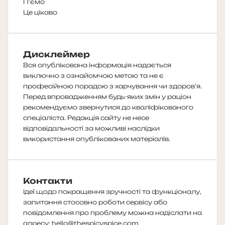
П'ємо
Це цікаво
Дисклеймер
Вся опублікована інформація надається
виключно з ознайомчою метою та не є
професійною порадою з харчування чи здоров’я.
Перед впровадженням будь-яких змін у раціон
рекомендуємо звернутися до кваліфікованого
спеціаліста. Редакція сайту не несе
відповідальності за можливі наслідки
використання опублікованих матеріалів.
Контакти
Ідеї щодо покращення зручності та функціоналу,
запитання стосовно роботи сервісу або
повідомлення про проблему можна надіслати на
адресу:
hello@thespicyspice.com