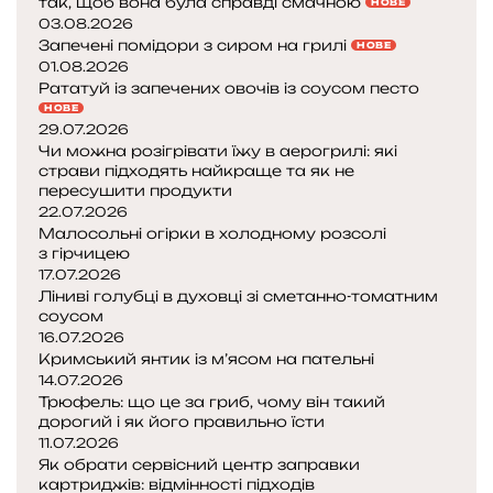
так, щоб вона була справді смачною
НОВЕ
у
03.08.2026
л
Запечені помідори з сиром на грилі
НОВЕ
я
01.08.2026
р
Рататуй із запечених овочів із соусом песто
н
НОВЕ
29.07.2026
и
Чи можна розігрівати їжу в аерогрилі: які
м
страви підходять найкраще та як не
и
пересушити продукти
22.07.2026
Малосольні огірки в холодному розсолі
з гірчицею
17.07.2026
Ліниві голубці в духовці зі сметанно-томатним
соусом
16.07.2026
Кримський янтик із м’ясом на пательні
14.07.2026
Трюфель: що це за гриб, чому він такий
дорогий і як його правильно їсти
11.07.2026
Як обрати сервісний центр заправки
картриджів: відмінності підходів