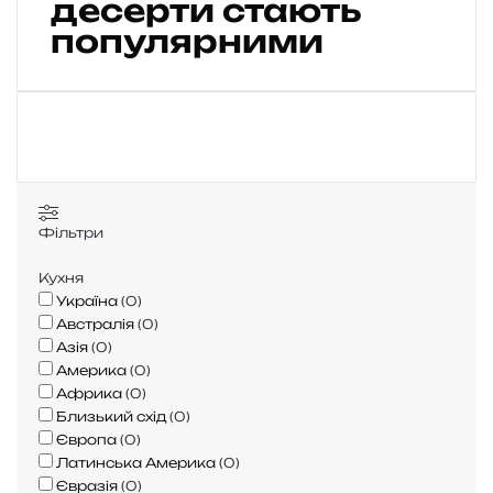
десерти стають
м
о
популярними
р
о
з
и
в
а
:
я
Фільтри
к
і
Кухня
с
Україна
(
0
)
м
Австралія
(
0
)
а
Азія
(
0
)
к
Америка
(
0
)
и
Африка
(
0
)
,
Близький схід
(
0
)
ф
Європа
(
0
)
о
Латинська Америка
(
0
)
р
Євразія
(
0
)
м