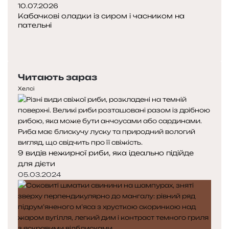
10.07.2026
Кабачкові оладки із сиром і часником на
пательні
П
о
Н
п
а
е
с
Читають зараз
р
т
е
у
Хелсі
д
п
н
н
я
а
с
с
т
т
9 видів нежирної риби, яка ідеально підійде
о
о
для дієти
р
р
і
і
05.03.2024
н
н
к
к
а
а