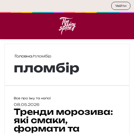
Увійти
Меню
П
Головна
/
пломбір
пломбір
Т
Все про їжу та напої
р
08.05.2026
Тренди морозива:
е
н
які смаки,
д
формати та
и