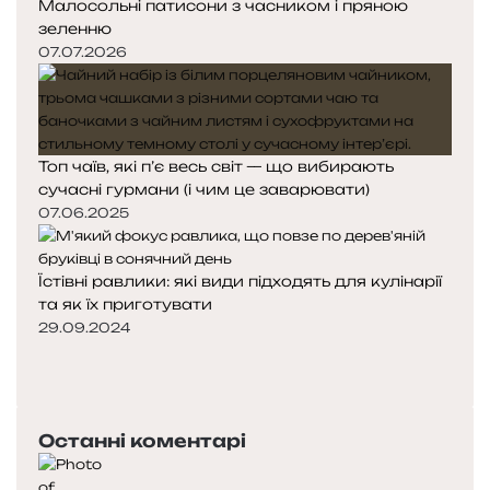
Малосольні патисони з часником і пряною
зеленню
07.07.2026
Топ чаїв, які п’є весь світ — що вибирають
сучасні гурмани (і чим це заварювати)
07.06.2025
Їстівні равлики: які види підходять для кулінарії
та як їх приготувати
29.09.2024
П
о
Н
п
а
е
с
Останні коментарі
р
т
е
у
д
п