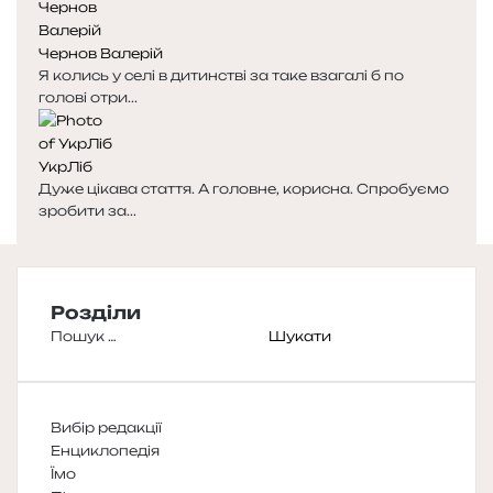
Чернов Валерій
Я колись у селі в дитинстві за таке взагалі б по
голові отри...
УкрЛіб
Дуже цікава стаття. А головне, корисна. Спробуємо
зробити за...
Розділи
Пошук:
Вибір редакції
Енциклопедія
Їмо