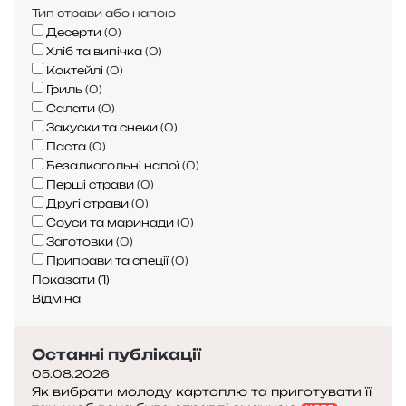
Тип страви або напою
а
Десерти
(
0
)
т
Хліб та випічка
(
0
)
и
Коктейлі
(
0
)
т
Гриль
(
0
)
а
Салати
(
0
)
д
Закуски та снеки
(
0
)
е
Паста
(
0
)
с
Безалкогольні напої
(
0
)
е
Перші страви
(
0
)
р
Другі страви
(
0
)
т
Соуси та маринади
(
0
)
и
Заготовки
(
0
)
с
Приправи та спеції
(
0
)
т
Показати
(
1
)
а
Відміна
ю
т
ь
Останні публікації
п
05.08.2026
о
Як вибрати молоду картоплю та приготувати її
п