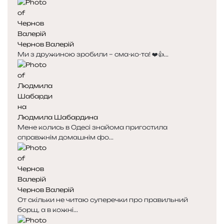
е
у
д
п
н
н
я
а
Чернов Валерій
с
с
Ми з дружиною зробили – сма-ко-та! ❤️👍...
т
т
о
о
р
р
і
і
н
н
к
к
Людмила Шабардина
а
а
Мене колись в Одесі знайома пригостила
справжнім домашнім фо...
Чернов Валерій
От скільки не читаю суперечки про правильний
борщ, а в кожні...