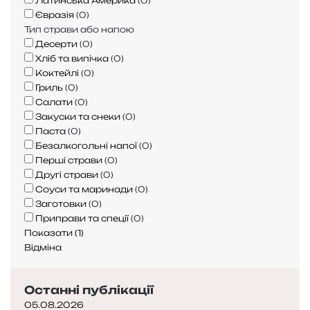
Латинська Америка
(
0
)
л
Євразія
(
0
)
і
Тип страви або напою
:
Десерти
(
0
)
п
Хліб та випічка
(
0
)
о
Коктейлі
(
0
)
р
Гриль
(
0
)
а
Салати
(
0
)
д
Закуски та снеки
(
0
)
и
Паста
(
0
)
,
Безалкогольні напої
(
0
)
с
Перші страви
(
0
)
е
Другі страви
(
0
)
к
Соуси та маринади
(
0
)
р
Заготовки
(
0
)
е
Приправи та спеції
(
0
)
т
Показати
(
1
)
и
Відміна
т
а
Останні публікації
н
а
05.08.2026