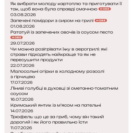
Як вибрати молоду картоплю та приготувати її
й
так, щоб вона була справді смачною
НОВЕ
к
03.08.2026
р
Запечені помідори з сиром на грилі
НОВЕ
а
01.08.2026
щ
Рататуй із запечених овочів із соусом песто
і
НОВЕ
п
29.07.2026
о
Чи можна розігрівати їжу в аерогрилі: які
є
страви підходять найкраще та як не
пересушити продукти
д
22.07.2026
н
Малосольні огірки в холодному розсолі
а
з гірчицею
н
17.07.2026
н
Ліниві голубці в духовці зі сметанно-томатним
я
соусом
16.07.2026
Кримський янтик із м’ясом на пательні
14.07.2026
Трюфель: що це за гриб, чому він такий
дорогий і як його правильно їсти
11.07.2026