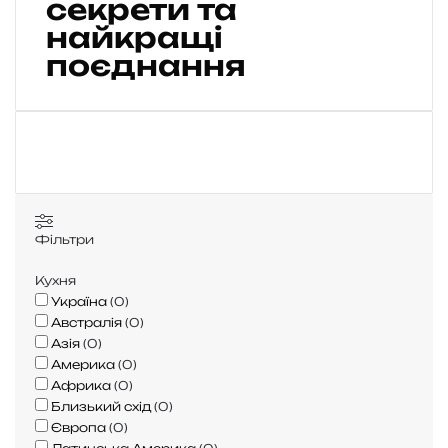
секрети та
в
а
найкращі
т
поєднання
и
ф
р
у
к
т
и
т
а
Фільтри
я
г
Кухня
о
Україна
(
0
)
д
Австралія
(
0
)
и
Азія
(
0
)
н
Америка
(
0
)
а
Африка
(
0
)
г
Близький схід
(
0
)
р
Європа
(
0
)
и