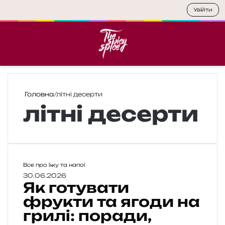
Увійти
Меню
П
Головна
/
літні десерти
літні десерти
Я
Все про їжу та напої
к
30.06.2026
Як готувати
г
о
фрукти та ягоди на
т
грилі: поради,
у