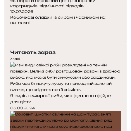
Як обрати сервісний центр заправки
картриджів: відмінності підходів
10.07.2026
Кабачкові оладки із сиром і часником на
пательні
П
о
Н
п
а
е
с
Читають зараз
р
т
е
у
Хелсі
д
п
н
н
я
а
с
с
т
т
9 видів нежирної риби, яка ідеально підійде
о
о
для дієти
р
р
і
і
05.03.2024
н
н
к
к
а
а