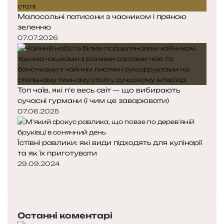
Малосольні патисони з часником і пряною
зеленню
07.07.2026
Топ чаїв, які п’є весь світ — що вибирають
сучасні гурмани (і чим це заварювати)
07.06.2025
Їстівні равлики: які види підходять для кулінарії
та як їх приготувати
29.09.2024
П
о
Н
п
а
е
с
Останні коментарі
р
т