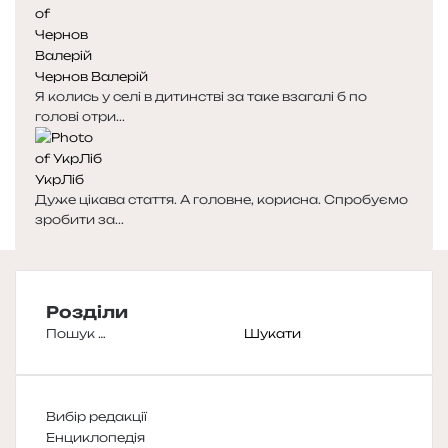
Чернов Валерій
Я колись у селі в дитинстві за таке взагалі б по
голові отри...
УкрЛіб
Дуже цікава стаття. А головне, корисна. Спробуємо
зробити за...
Розділи
Пошук:
Вибір редакції
Енциклопедія