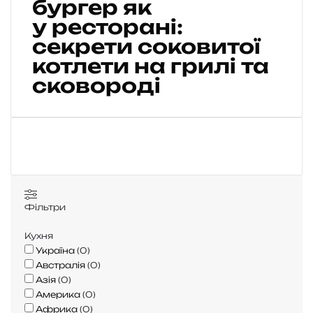
бургер як
и
у ресторані:
г
секрети соковитої
о
т
котлети на грилі та
у
сковороді
в
а
т
и
б
у
р
г
е
Фільтри
р
я
Кухня
к
Україна
(
0
)
у
Австралія
(
0
)
Азія
(
0
)
р
Америка
(
0
)
е
Африка
(
0
)