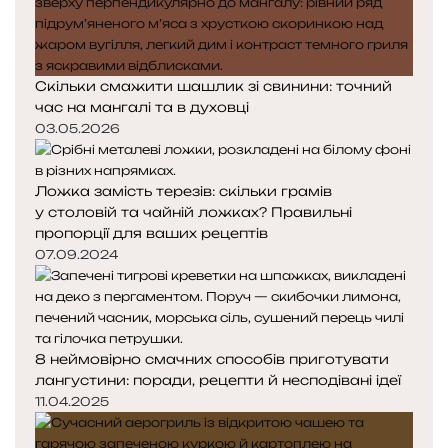
к
к
а
а
Скільки смажити шашлик зі свинини: точний
час на мангалі та в духовці
03.05.2026
Ложка замість терезів: скільки грамів
у столовій та чайній ложках? Правильні
пропорції для ваших рецептів
07.09.2024
8 неймовірно смачних способів приготувати
лангустини: поради, рецепти й несподівані ідеї
11.04.2025