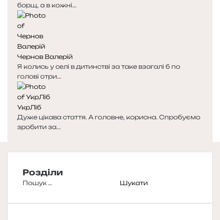
борщ, а в кожні...
Чернов Валерій
Я колись у селі в дитинстві за таке взагалі б по
голові отри...
УкрЛіб
Дуже цікава стаття. А головне, корисна. Спробуємо
зробити за...
Розділи
Пошук: