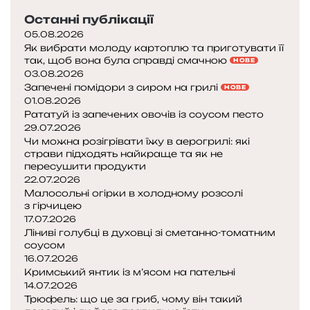
т
Останні публікації
о
ї
05.08.2026
Як вибрати молоду картоплю та приготувати її
к
так, щоб вона була справді смачною
НОВЕ
о
03.08.2026
т
Запечені помідори з сиром на грилі
НОВЕ
л
01.08.2026
е
Рататуй із запечених овочів із соусом песто
т
29.07.2026
и
Чи можна розігрівати їжу в аерогрилі: які
н
страви підходять найкраще та як не
а
пересушити продукти
г
22.07.2026
Малосольні огірки в холодному розсолі
р
з гірчицею
и
17.07.2026
л
Ліниві голубці в духовці зі сметанно-томатним
і
соусом
т
16.07.2026
а
Кримський янтик із м’ясом на пательні
с
14.07.2026
к
Трюфель: що це за гриб, чому він такий
о