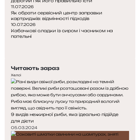
дорогий і як його правильно їсти
в
11.07.2026
Як обрати сервісний центр заправки
о
картриджів: відмінності підходів
р
10.07.2026
о
Кабачкові оладки із сиром і часником на
д
пательні
і
П
о
Н
п
а
е
с
Читають зараз
р
т
е
у
Хелсі
д
п
н
н
я
а
с
с
т
т
9 видів нежирної риби, яка ідеально підійде
о
о
для дієти
р
р
і
і
05.03.2024
н
н