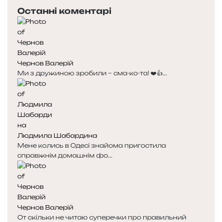
е
с
Останні коментарі
р
т
е
у
д
п
н
н
я
а
Чернов Валерій
с
с
Ми з дружиною зробили – сма-ко-та! ❤️👍...
т
т
о
о
р
р
і
і
н
н
к
к
Людмила Шабардина
а
а
Мене колись в Одесі знайома пригостила
справжнім домашнім фо...
Чернов Валерій
От скільки не читаю суперечки про правильний