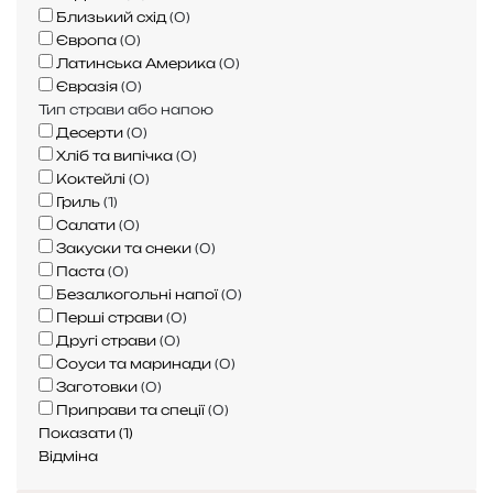
с
Близький схід
(
0
)
т
Європа
(
0
)
о
Латинська Америка
(
0
)
р
Євразія
(
0
)
а
Тип страви або напою
н
Десерти
(
0
)
і
Хліб та випічка
(
0
)
:
Коктейлі
(
0
)
с
Гриль
(
1
)
е
Салати
(
0
)
к
Закуски та снеки
(
0
)
р
Паста
(
0
)
е
Безалкогольні напої
(
0
)
т
Перші страви
(
0
)
и
Другі страви
(
0
)
с
Соуси та маринади
(
0
)
о
Заготовки
(
0
)
к
Приправи та спеції
(
0
)
о
Показати
(
1
)
в
Відміна
и