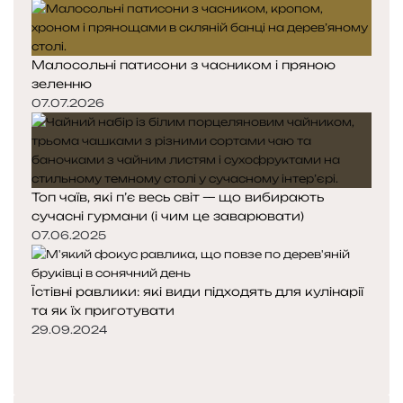
Малосольні патисони з часником і пряною
зеленню
07.07.2026
Топ чаїв, які п’є весь світ — що вибирають
сучасні гурмани (і чим це заварювати)
07.06.2025
Їстівні равлики: які види підходять для кулінарії
та як їх приготувати
29.09.2024
П
о
Н
п
а