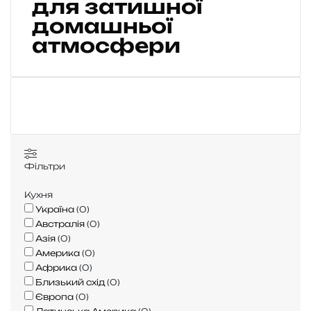
для затишної
т
и
домашньої
т
атмосфери
а
с
л
у
х
а
т
и
п
Фільтри
і
д
Кухня
ч
Україна
(
0
)
а
Австралія
(
0
)
с
Азія
(
0
)
г
Америка
(
0
)
о
Африка
(
0
)
т
Близький схід
(
0
)
у
Європа
(
0
)
в