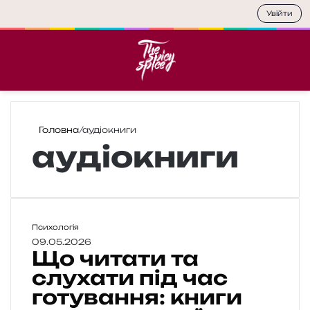
Увійти
Меню
П
Головна
/
аудіокниги
аудіокниги
Щ
Психологія
о
09.05.2026
Що читати та
ч
и
слухати під час
т
готування: книги
а