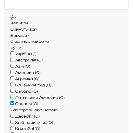
:
Фільтри
Скинути всі
×
Євразія
×
0
запис знайдено
Кухня
Україна
(
1
)
Австралія
(
0
)
Азія
(
0
)
Америка
(
0
)
Африка
(
0
)
Близький схід
(
0
)
Європа
(
0
)
Латинська Америка
(
0
)
Євразія
(
0
)
Тип страви або напою
Десерти
(
0
)
Хліб та випічка
(
0
)
Коктейлі
(
0
)