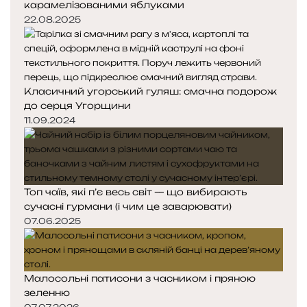
карамелізованими яблуками
22.08.2025
Класичний угорський гуляш: смачна подорож
до серця Угорщини
11.09.2024
Топ чаїв, які п’є весь світ — що вибирають
сучасні гурмани (і чим це заварювати)
07.06.2025
Малосольні патисони з часником і пряною
зеленню