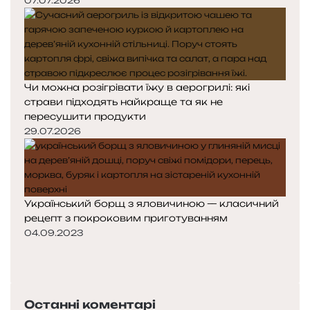
07.07.2026
Чи можна розігрівати їжу в аерогрилі: які
страви підходять найкраще та як не
пересушити продукти
29.07.2026
Український борщ з яловичиною — класичний
рецепт з покроковим приготуванням
04.09.2023
П
о
Н
п
а
е
с
Останні коментарі
р
т