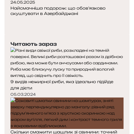
24.05.2025
Найсмачніша подорож: що обов’язково
скуштувати в Азербайджані
П
о
Н
п
а
е
с
Читають зараз
р
т
е
у
д
п
н
н
я
а
с
с
9 видів нежирної риби, яка ідеально підійде
т
т
для дієти
о
о
05.03.2024
р
р
і
і
н
н
к
к
а
а
Скільки смажити шашлик зі свинини: точний