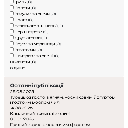
Гриль
(
0
)
Салати
(
0
)
Закуски та снеки
(
0
)
Паста
(
0
)
Безалкогольні напої
(
0
)
Перші страви
(
0
)
Другі страви
(
0
)
Соуси та маринади
(
0
)
Заготовки
(
0
)
Приправи та спеції
(
0
)
Показати
(
0
)
Відміна
Останні публікації
26.08.2025
Турецька паста з ягням, часниковим йогуртом
і гострим маслом чилі
14.08.2025
Класичний ткемалі з аличі
30.05.2025
Пряний харчо з яловичим фаршем