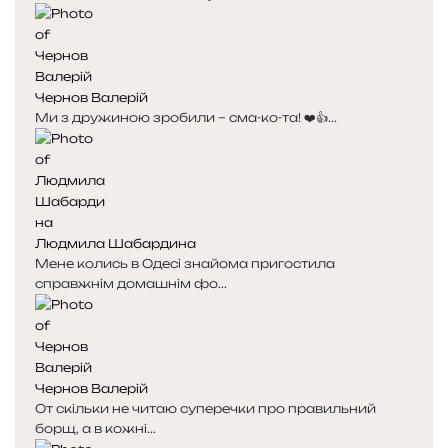
е
у
д
п
н
н
я
а
Чернов Валерій
с
с
Ми з дружиною зробили – сма-ко-та! ❤️👍...
т
т
о
о
р
р
і
і
н
н
к
к
Людмила Шабардина
а
а
Мене колись в Одесі знайома пригостила
справжнім домашнім фо...
Чернов Валерій
От скільки не читаю суперечки про правильний
борщ, а в кожні...