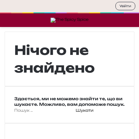
Увійти
Меню
П
Нічого не
знайдено
Здається, ми не можемо знайти те, що ви
шукаєте. Можливо, вам допоможе пошук.
П
о
ш
у
к