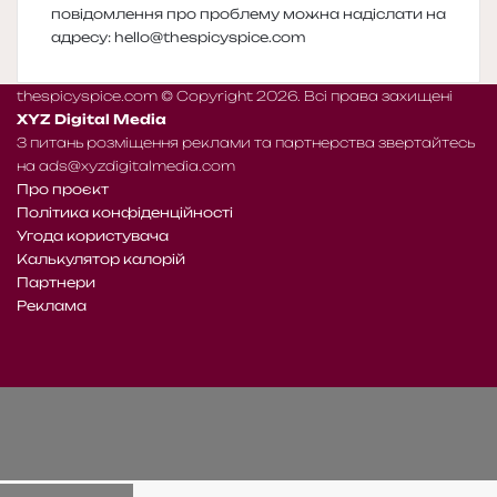
повідомлення про проблему можна надіслати на
адресу:
hello@thespicyspice.com
thespicyspice.com © Copyright 2026. Всі права захищені
XYZ Digital Media
З питань розміщення реклами та партнерства звертайтесь
на
ads@xyzdigitalmedia.com
Про проєкт
Політика конфіденційності
Угода користувача
Калькулятор калорій
Партнери
Реклама
Telegram
Patreon
RSS
e-
Читайте
mail
нас
на
WE.UA