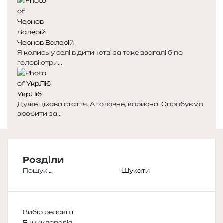
Чернов Валерій
Я колись у селі в дитинстві за таке взагалі б по
голові отри...
УкрЛіб
Дуже цікава стаття. А головне, корисна. Спробуємо
зробити за...
Розділи
Пошук:
Вибір редакції
Енциклопедія