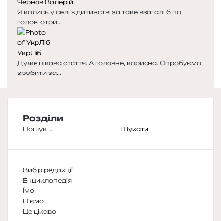
Чернов Валерій
Я колись у селі в дитинстві за таке взагалі б по
голові отри...
УкрЛіб
Дуже цікава стаття. А головне, корисна. Спробуємо
зробити за...
Розділи
Пошук:
Вибір редакції
Енциклопедія
Їмо
П'ємо
Це цікаво