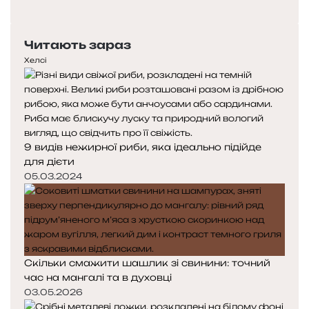
о
Н
п
а
е
с
Читають зараз
р
т
е
у
Хелсі
д
п
н
н
я
а
с
с
т
т
9 видів нежирної риби, яка ідеально підійде
о
о
для дієти
р
р
і
і
05.03.2024
н
н
к
к
а
а
Скільки смажити шашлик зі свинини: точний
час на мангалі та в духовці
03.05.2026