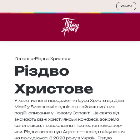
Увійти
Меню
П
Головна
/
Різдво Христове
Різдво
Христове
У хри­сти­ян­стві наро­дже­н­ня Ісуса Христа від Діви
Марії у Вифлеємі є одні­єю з най­ва­жли­ві­ших
подій, опи­са­них у Новому Заповіті. Це свято від­
зна­ча­ють різні хри­сти­ян­ські кон­фе­сії, зокре­ма
като­ли­цька, пра­во­слав­на і про­те­стант­ська цер­
кви. Різдво завер­шує Адвент — пері­од очі­ку­ва­н­ня
на при­хід Ісуса. З 2023 року в Україні Різдво