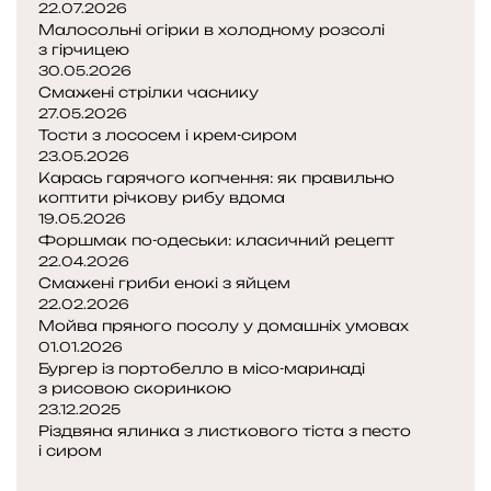
22.07.2026
Малосольні огірки в холодному розсолі
з гірчицею
30.05.2026
Смажені стрілки часнику
27.05.2026
Тости з лососем і крем-сиром
23.05.2026
Карась гарячого копчення: як правильно
коптити річкову рибу вдома
19.05.2026
Форшмак по-одеськи: класичний рецепт
22.04.2026
Смажені гриби енокі з яйцем
22.02.2026
Мойва пряного посолу у домашніх умовах
01.01.2026
Бургер із портобелло в місо-маринаді
з рисовою скоринкою
23.12.2025
Різдвяна ялинка з листкового тіста з песто
і сиром
П