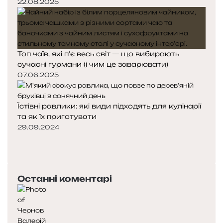
22.08.2025
Топ чаїв, які п’є весь світ — що вибирають
сучасні гурмани (і чим це заварювати)
07.06.2025
Їстівні равлики: які види підходять для кулінарії
та як їх приготувати
29.09.2024
П
о
Н
п
а
е
с
Останні коментарі
р
т
е
у
д
п
н
н
я
а