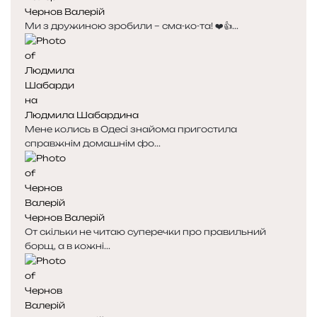
Чернов Валерій
с
с
Ми з дружиною зробили – сма-ко-та! ❤️👍...
т
т
о
о
р
р
і
і
н
н
к
к
Людмила Шабардина
а
а
Мене колись в Одесі знайома пригостила
справжнім домашнім фо...
Чернов Валерій
От скільки не читаю суперечки про правильний
борщ, а в кожні...