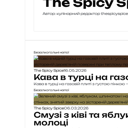
The Spicy S
Автор: кулінарний редактор thespicyspic
W
e
b
s
i
t
Безалкогольні напої
e
The Spicy Spice
16.05.2026
Кава в турці на газ
Кава в турці на газовій плиті з густою пінко
Безалкогольні напої
The Spicy Spice
06.03.2026
Смузі з ківі та ябл
молоці