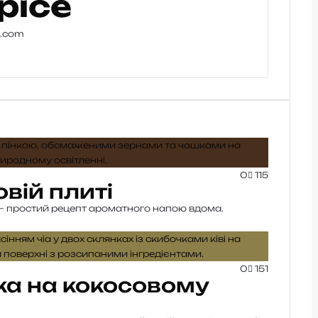
pice
e.com
0
115
овій плиті
ю — простий рецепт ароматного напою вдома.
0
151
ука на кокосовому