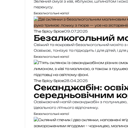
Зелений смузі з ківі, яблуком, шпинатом і к
перекусу.
Безалкогольні напої
The Spicy Spice
09.07.2025
Безалкогольний мо
Свіжий та яскравий безалкогольний мохіто з 
Освіжає, тонізує та підходить і для дітей, і дл
Безалкогольні напої
The Spicy Spice
28.04.2025
Секанджабін: осві
середньовічним к
Освіжаючий напій секанджабін з полуницею, 
ідеального літнього відпочинку.
Безалкогольні напої