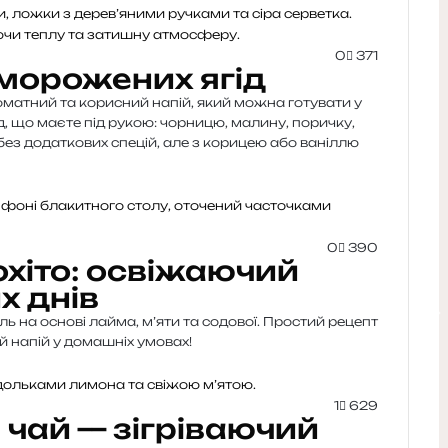
0
371
аморожених ягід
матний та корисний напій, який можна готувати у
д, що маєте під рукою: чорницю, малину, поричку,
з додаткових спецій, але з корицею або ваніллю
0
390
хіто: освіжаючий
х днів
 на основі лайма, м’яти та содової. Простий рецепт
 напій у домашніх умовах!
1
629
чай — зігріваючий