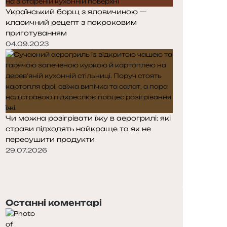
Український борщ з яловичиною —
класичний рецепт з покроковим
приготуванням
04.09.2023
Чи можна розігрівати їжу в аерогрилі: які
страви підходять найкраще та як не
пересушити продукти
29.07.2026
П
о
Н
п
а
е
с
Останні коментарі
р
т
е
у
д
п