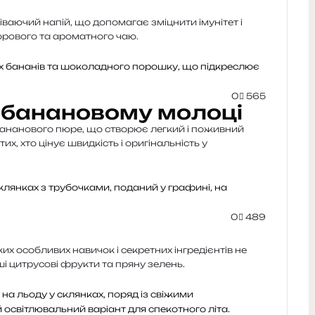
ваючий напій, що допомагає зміцнити імунітет і
орового та ароматного чаю.
0
565
а банановому молоці
бананового пюре, що створює легкий і поживний
их, хто цінує швидкість і оригінальність у
0
489
х особливих навичок і секретних інгредієнтів не
ші цитрусові фрукти та пряну зелень.