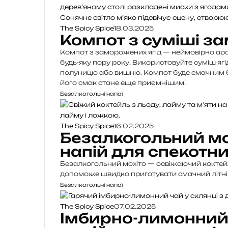
The Spicy Spice
18.03.2025
Компот з суміші з
Компот з заморожених ягід — неймовірно аро
будь-яку пору року. Використовуйте суміш ягі
полуницю або вишню. Компот буде смачним бе
його смак стане еще приємнішим!
Безалкогольні напої
The Spicy Spice
16.02.2025
Безалкогольний мо
напій для спекотни
Безалкогольний мохіто — освіжаючий коктейль
допоможе швидко приготувати смачний літній
Безалкогольні напої
The Spicy Spice
07.02.2025
Імбирно-лимонний 