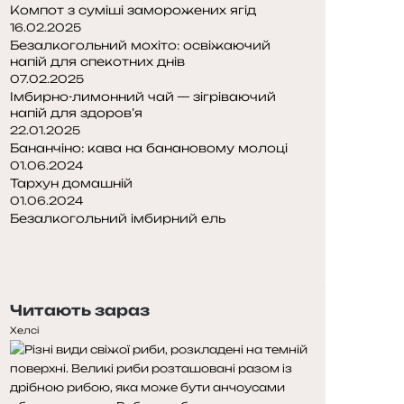
Компот з суміші заморожених ягід
16.02.2025
Безалкогольний мохіто: освіжаючий
напій для спекотних днів
07.02.2025
Імбирно-лимонний чай — зігріваючий
напій для здоров’я
22.01.2025
Бананчіно: кава на банановому молоці
01.06.2024
Тархун домашній
01.06.2024
Безалкогольний імбирний ель
П
о
Н
п
а
е
с
Читають зараз
р
т
е
у
Хелсі
д
п
н
н
я
а