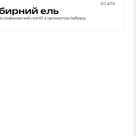
0
473
бирний ель
а освіжаючий напій з ароматом імбиру.