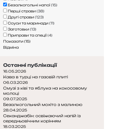
Безалкогольні напої
(
15
)
Перші страви
(
38
)
Другі страви
(
123
)
Соуси та маринади
(
11
)
Заготовки
(
13
)
Приправи та спеції
(
4
)
Показати
(
15
)
Відміна
Останні публікації
16.05.2026
Кава в турці на газовій плиті
06.03.2026
Смузі з ківі та яблука на кокосовому
молоці
09.07.2025
Безалкогольний мохіто з малиною
28.04.2025
Секанджабін: освіжаючий напій із
середньовічним корінням
18.03.2025