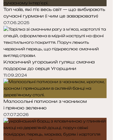
Топ чаїв, які п’є весь світ — що вибирають
сучасні гурмани (і чим це заварювати)
07.06.2025
Класичний угорський гуляш: смачна
подорож до серця Угорщини
11.09.2024
Малосольні патисони з часником
і пряною зеленню
07.07.2026