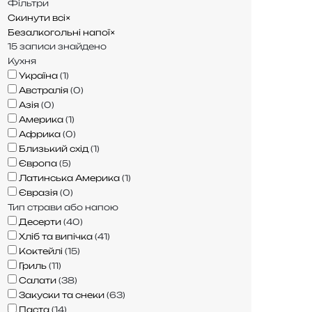
Фільтри
Скинути всі
×
Безалкогольні напої
×
15
записи знайдено
Кухня
Україна
(
1
)
Австралія
(
0
)
Азія
(
0
)
Америка
(
1
)
Африка
(
0
)
Близький схід
(
1
)
Європа
(
5
)
Латинська Америка
(
1
)
Євразія
(
0
)
Тип страви або напою
Десерти
(
40
)
Хліб та випічка
(
41
)
Коктейлі
(
15
)
Гриль
(
11
)
Салати
(
38
)
Закуски та снеки
(
63
)
Паста
(
14
)