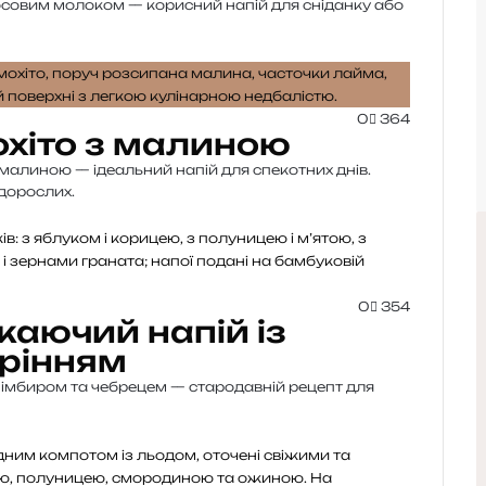
окосовим молоком — корисний напій для сніданку або
0
364
хіто з малиною
малиною — ідеальний напій для спекотних днів.
я дорослих.
0
354
жаючий напій із
орінням
імбиром та чебрецем — стародавній рецепт для