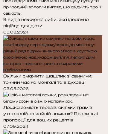
с
с
т
т
о
о
9 видів нежирної риби, яка ідеально
р
р
підійде для дієти
і
і
н
н
05.03.2024
к
к
а
а
Скільки смажити шашлик зі свинини:
точний час на мангалі та в духовці
03.05.2026
Ложка замість терезів: скільки грамів
у столовій та чайній ложках? Правильні
пропорції для ваших рецептів
07.09.2024