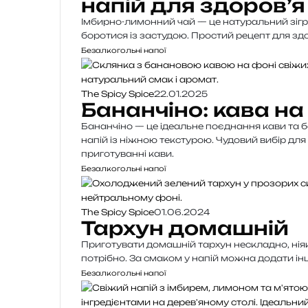
напій для здоров’я
Імбирно-лимонний чай — це натуральний зігрі
боротися із застудою. Простий рецепт для зд
Безалкогольні напої
The Spicy Spice
22.01.2025
Бананчіно: кава н
Бананчіно — це ідеальне поєднання кави та 
напій із ніжною текстурою. Чудовий вибір для т
приготуванні кави.
Безалкогольні напої
The Spicy Spice
01.06.2024
Тархун домашній
Приготувати домашній тархун нескладно, ніяки
потрібно. За смаком у напій можна додати ін
Безалкогольні напої