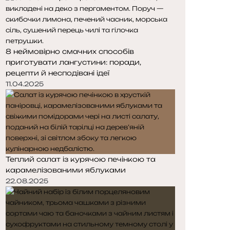
8 неймовірно смачних способів
приготувати лангустини: поради,
рецепти й несподівані ідеї
11.04.2025
Теплий салат із курячою печінкою та
карамелізованими яблуками
22.08.2025