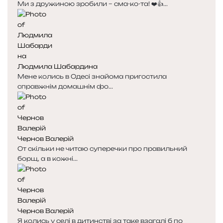
Ми з дружиною зробили – сма-ко-та! ❤️👍...
т
т
о
о
р
р
і
і
н
н
к
к
Людмила Шабардина
а
а
Мене колись в Одесі знайома пригостила
справжнім домашнім фо...
Чернов Валерій
От скільки не читаю суперечки про правильний
борщ, а в кожні...
Чернов Валерій
Я колись у селі в дитинстві за таке взагалі б по