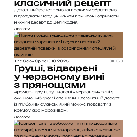
класичний рецепт
Детальний рецепт сирної паски: як обрати сир,
підготувати масу, уникнути помилок і отримати
ніжний десерт до Великодня.
Десерти
The Spicy Spice
19.10.2025
0
180
Груші, відварені
у червоному вині
з прянощами
Ароматні груші, тушковані у червоному вині з
ожиною, імбиром і спеціями. Елегантний десерт
із глибоким смаком, який можна подавати з
кремом або морозивом.
Десерти