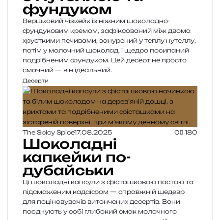
фундуком
Вершковий чізкейк із ніжним шоколадно-
фундуковим кремом, зафіксований між двома
хрусткими печивами, занурений у теплу нутеллу,
потім у молочний шоколад, і щедро посипаний
подрібненим фундуком. Цей десерт не просто
смачний — він ідеальний.
Десерти
The Spicy Spice
17.08.2025
0
180
Шоколадні
капкейки по-
дубайськи
Ці шоколадні капсули з фісташковою пастою та
підсмаженим кадаїфом — справжній шедевр
для поціновувачів витончених десертів. Вони
поєднують у собі глибокий смак молочного