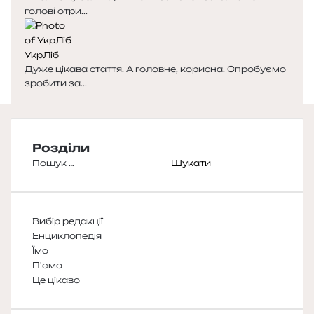
голові отри...
УкрЛіб
Дуже цікава стаття. А головне, корисна. Спробуємо
зробити за...
Розділи
Пошук:
Вибір редакції
Енциклопедія
Їмо
П'ємо
Це цікаво