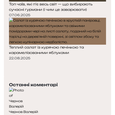
Топ чаїв, які п’є весь світ — що вибирають
сучасні гурмани (і чим це заварювати)
07.06.2025
Теплий салат із курячою печінкою та
карамелізованими яблуками
22.08.2025
П
о
Н
п
а
е
с
Останні коментарі
р
т
е
у
д
п
н
н
я
а
Чернов Валерій
с
с