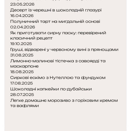
23.05.2026
Десерт із черешні в шоколадній глазурі
16.04.2026
Полуничний тарт на мигдальній основі
02.04.2026
Як приготувати сирну паску: перевірений
класичний рецепт
19.10.2025
Груші, відварені у червоному вині з прянощами
31.08.2025
Лимонно-малинові тістечка з савоярді та
маскарпоне
18.08.2025
Сиркові ескімо з Нутеллою та фундуком
17.08.2025
Шоколадні капкейки по-дубайськи
28.07.2025
Легке домашнє морозиво з горіховим кремом
та вафлями
П
о
Н
п
а
е
с