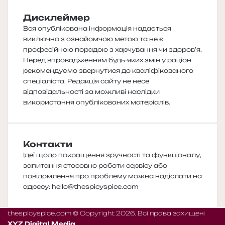
Дисклеймер
Вся опублікована інформація надається
виключно з ознайомчою метою та не є
професійною порадою з харчування чи здоров’я.
Перед впровадженням будь-яких змін у раціон
рекомендуємо звернутися до кваліфікованого
спеціаліста. Редакція сайту не несе
відповідальності за можливі наслідки
використання опублікованих матеріалів.
Контакти
Ідеї щодо покращення зручності та функціоналу,
запитання стосовно роботи сервісу або
повідомлення про проблему можна надіслати на
адресу:
hello@thespicyspice.com
thespicyspice.com © Copyright 2026. Всі права захищені
XYZ Digital Media