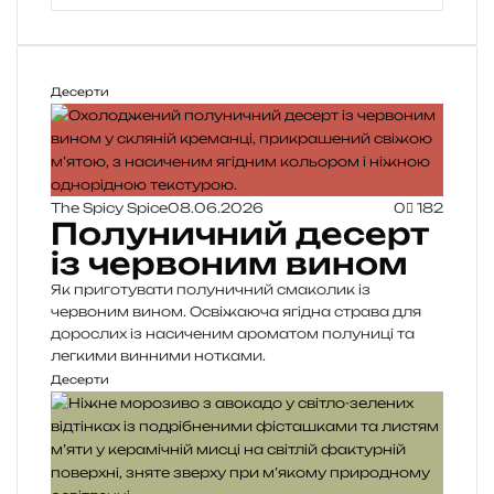
b
s
i
t
Десерти
e
The Spicy Spice
08.06.2026
0
182
Полуничний десерт
із червоним вином
Як приготувати полуничний смаколик із
червоним вином. Освіжаюча ягідна страва для
дорослих із насиченим ароматом полуниці та
легкими винними нотками.
Десерти