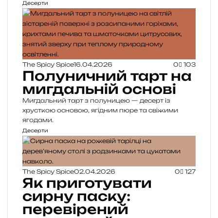
Десерти
The Spicy Spice
16.04.2026
0
103
Полуничний тарт на
мигдальній основі
Мигдальний тарт з полуницею — десерт із
хрусткою основою, ягідним пюре та свіжими
ягодами.
Десерти
The Spicy Spice
02.04.2026
0
127
Як приготувати
сирну паску:
перевірений