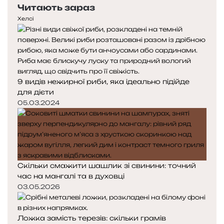
Читають зараз
р
т
е
у
Хелсі
д
п
н
н
я
а
с
с
т
т
9 видів нежирної риби, яка ідеально підійде
о
о
для дієти
р
р
і
і
05.03.2024
н
н
к
к
а
а
Скільки смажити шашлик зі свинини: точний
час на мангалі та в духовці
03.05.2026
Ложка замість терезів: скільки грамів