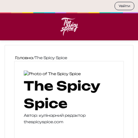
Увійти
Меню
П
Головна
/
The Spicy Spice
The Spicy
Spice
Автор: кулінарний редактор
thespicyspice.com
W
e