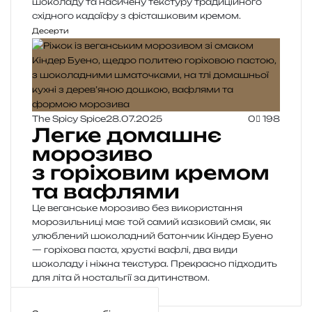
шоколаду та насичену текстуру традиційного
східного кадаїфу з фісташковим кремом.
Десерти
The Spicy Spice
28.07.2025
0
198
Легке домашнє
морозиво
з горіховим кремом
та вафлями
Це веганське морозиво без використання
морозильниці має той самий казковий смак, як
улюблений шоколадний батончик Кіндер Буено
— горіхова паста, хрусткі вафлі, два види
шоколаду і ніжна текстура. Прекрасно підходить
для літа й ностальгії за дитинством.