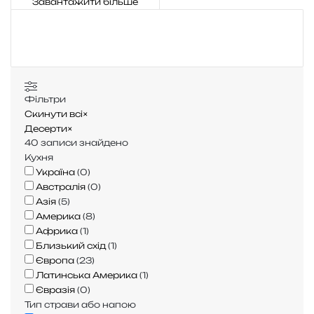
Завантажити більше
Фільтри
Скинути всі
×
Десерти
×
40
записи знайдено
Кухня
Україна
(
0
)
Австралія
(
0
)
Азія
(
5
)
Америка
(
8
)
Африка
(
1
)
Близький схід
(
1
)
Європа
(
23
)
Латинська Америка
(
1
)
Євразія
(
0
)
Тип страви або напою