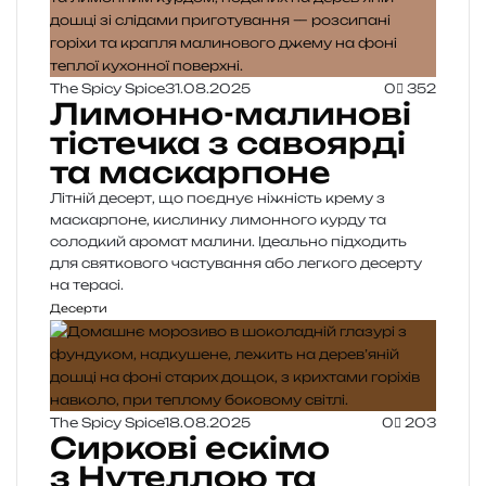
The Spicy Spice
31.08.2025
0
352
Лимонно-малинові
тістечка з савоярді
та маскарпоне
Літній десерт, що поєднує ніжність крему з
маскарпоне, кислинку лимонного курду та
солодкий аромат малини. Ідеально підходить
для святкового частування або легкого десерту
на терасі.
Десерти
The Spicy Spice
18.08.2025
0
203
Сиркові ескімо
з Нутеллою та