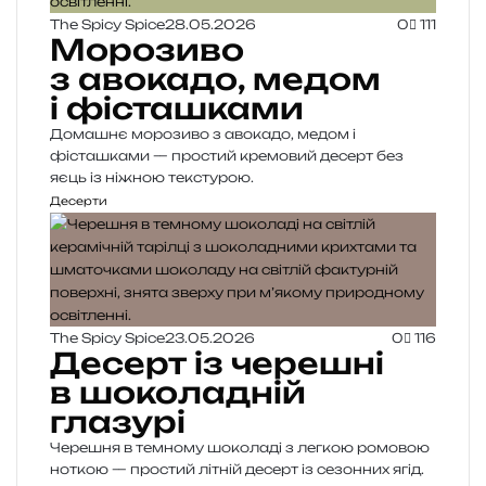
The Spicy Spice
28.05.2026
0
111
Морозиво
з авокадо, медом
і фісташками
Домашнє морозиво з авокадо, медом і
фісташками — простий кремовий десерт без
яєць із ніжною текстурою.
Десерти
The Spicy Spice
23.05.2026
0
116
Десерт із черешні
в шоколадній
глазурі
Черешня в темному шоколаді з легкою ромовою
ноткою — простий літній десерт із сезонних ягід.