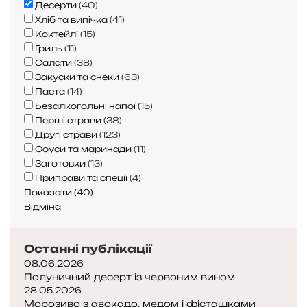
Десерти
(
40
)
Хліб та випічка
(
41
)
Коктейлі
(
15
)
Гриль
(
11
)
Салати
(
38
)
Закуски та снеки
(
63
)
Паста
(
14
)
Безалкогольні напої
(
15
)
Перші страви
(
38
)
Другі страви
(
123
)
Соуси та маринади
(
11
)
Заготовки
(
13
)
Приправи та спеції
(
4
)
Показати
(
40
)
Відміна
Останні публікації
08.06.2026
Полуничний десерт із червоним вином
28.05.2026
Морозиво з авокадо, медом і фісташками